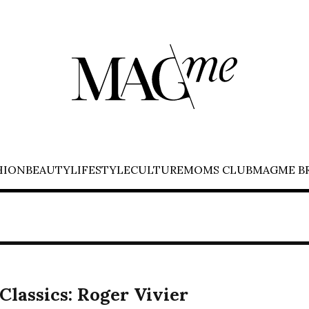
HION
BEAUTY
LIFESTYLE
CULTURE
MOMS CLUB
MAGME B
lassics: Roger Vivier