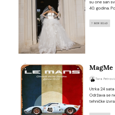
su one san svi
40. godina. Po
7 MIN READ
MagMe C
Tara Petrovi
Utrka 24 sata L
Održava se ne
tehničke izvrsn