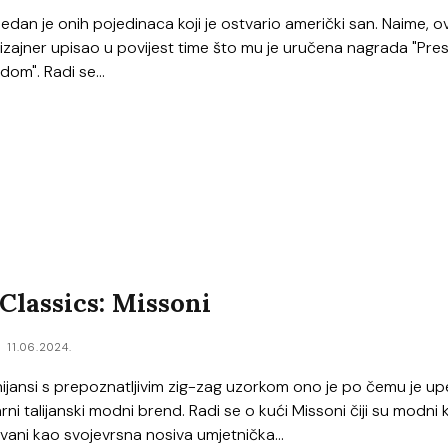
edan je onih pojedinaca koji je ostvario američki san. Naime, o
zajner upisao u povijest time što mu je uručena nagrada "Pres
om". Radi se...
lassics: Missoni
11.06.2024.
 nijansi s prepoznatljivim zig-zag uzorkom ono je po čemu je upe
ni talijanski modni brend. Radi se o kući Missoni čiji su modni
ivani kao svojevrsna nosiva umjetnička...