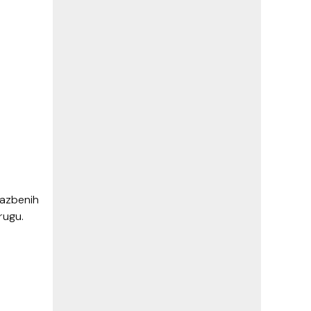
lazbenih
rugu.