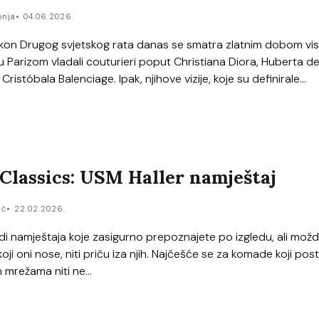
onja
04.06.2026.
kon Drugog svjetskog rata danas se smatra zlatnim dobom vi
 Parizom vladali couturieri poput Christiana Diora, Huberta d
ristóbala Balenciage. Ipak, njihove vizije, koje su definirale...
lassics: USM Haller namještaj
ić
22.02.2026.
i namještaja koje zasigurno prepoznajete po izgledu, ali mož
oji oni nose, niti priču iza njih. Najčešće se za komade koji pos
 mrežama niti ne...