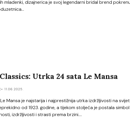
h mladenki, dizajnerica je svoj legendarni bridal brend pokrenu
duzetnica...
lassics: Utrka 24 sata Le Mansa
ć
11.06.2025.
e Mansa je najstarija i najprestižnija utrka izdržljivosti na svijet
prekidno od 1923. godine, a tijekom stoljeća je postala simbol
osti, izdržljivosti i strasti prema brzini....