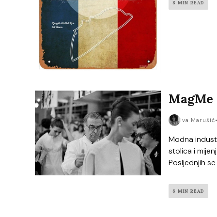
8 MIN READ
MagMe C
Iva Marušić
Modna industri
stolica i mije
Posljednjih se 
6 MIN READ