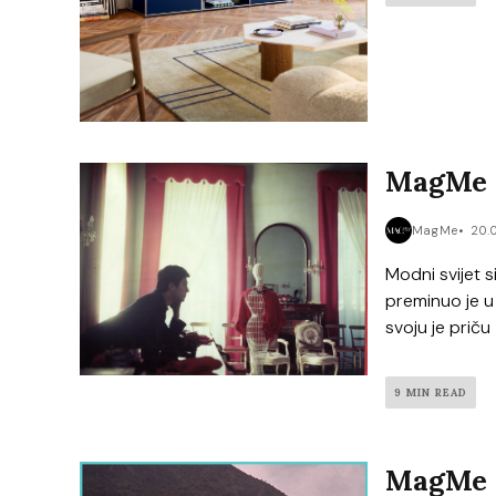
MagMe C
MagMe
20.
Modni svijet 
preminuo je u 
svoju je priču
9 MIN READ
MagMe C