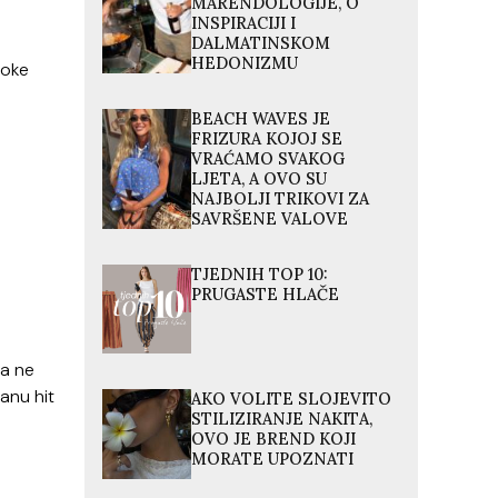
MARENDOLOGIJE, O
INSPIRACIJI I
DALMATINSKOM
HEDONIZMU
soke
e
BEACH WAVES JE
FRIZURA KOJOJ SE
VRAĆAMO SVAKOG
LJETA, A OVO SU
NAJBOLJI TRIKOVI ZA
SAVRŠENE VALOVE
TJEDNIH TOP 10:
PRUGASTE HLAČE
da ne
tanu hit
AKO VOLITE SLOJEVITO
STILIZIRANJE NAKITA,
OVO JE BREND KOJI
MORATE UPOZNATI