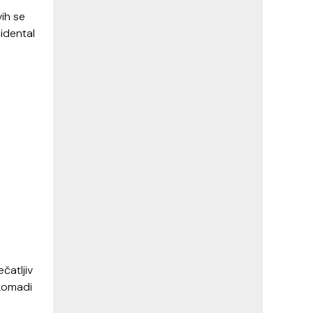
vih se
idental
čatljiv
 komadi