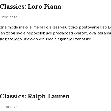
lassics: Loro Piana
17.02.2025.
suzne mode malo je imena koja izazivaju toliko poštovanje kao 
an zbog svoje nepokolebljive predanosti kvaliteti, ovaj talijans
šlog stoljeća utjelovio vrhunac elegancije i zanatske...
lassics: Ralph Lauren
08.01.2025.