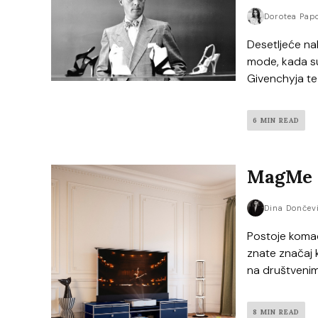
Dorotea Pap
Desetljeće na
mode, kada su
Givenchyja te C
6 MIN READ
MagMe C
Dina Dončev
Postoje komad
znate značaj k
na društvenim
8 MIN READ