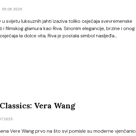
05.08.2025.
v u svijetu luksuznih jahti izaziva toliko osjećaja svevremenske
ti i filmskog glamura kao Riva. Sinonim elegancije, brzine i onog
osjećaja la dolce vita, Riva je postala simbol nasljeđa...
lassics: Vera Wang
07.2025.
na Vere Wang prvo na što svi pomisle su moderne vjenčanice