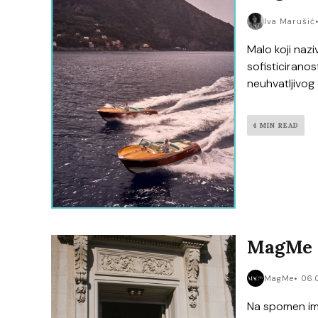
Iva Marušić
Malo koji nazi
sofisticiranos
neuhvatljivog 
4 MIN READ
MagMe C
MagMe
06.
Na spomen ime