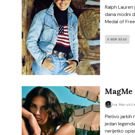
Ralph Lauren j
dana modni di
Medal of Freed
8 MIN READ
MagMe C
Iva Marušić
Pletivo jarkih
jedan legendar
nerijetko opis