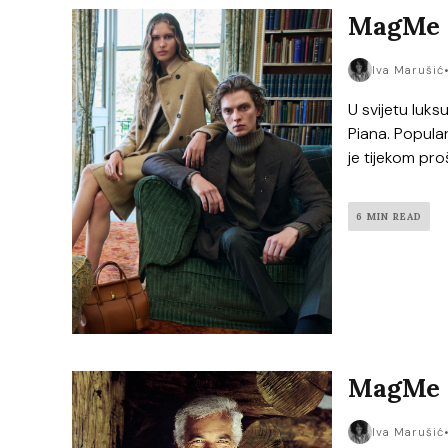
MagMe C
Iva Marušić
U svijetu luk
Piana. Popular
je tijekom pro
6 MIN READ
MagMe C
Iva Marušić