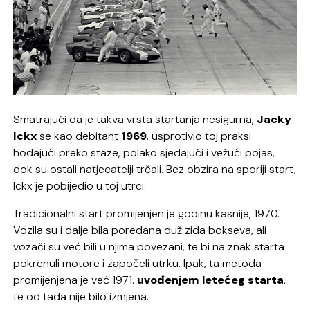
Smatrajući da je takva vrsta startanja nesigurna,
Jacky
Ickx
se kao debitant
1969
. usprotivio toj praksi
hodajući preko staze, polako sjedajući i vežući pojas,
dok su ostali natjecatelji trčali. Bez obzira na sporiji start,
Ickx je pobijedio u toj utrci.
Tradicionalni start promijenjen je godinu kasnije, 1970.
Vozila su i dalje bila poredana duž zida bokseva, ali
vozači su već bili u njima povezani, te bi na znak starta
pokrenuli motore i započeli utrku. Ipak, ta metoda
promijenjena je već 1971.
uvođenjem letećeg starta
,
te od tada nije bilo izmjena.