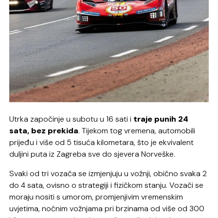
Utrka započinje u subotu u 16 sati i
traje punih 24
sata, bez prekida
. Tijekom tog vremena, automobili
prijeđu i više od 5 tisuća kilometara, što je ekvivalent
duljini puta iz Zagreba sve do sjevera Norveške.
Svaki od tri vozača se izmjenjuju u vožnji, obično svaka 2
do 4 sata, ovisno o strategiji i fizičkom stanju. Vozači se
moraju nositi s umorom, promjenjivim vremenskim
uvjetima, noćnim vožnjama pri brzinama od više od 300