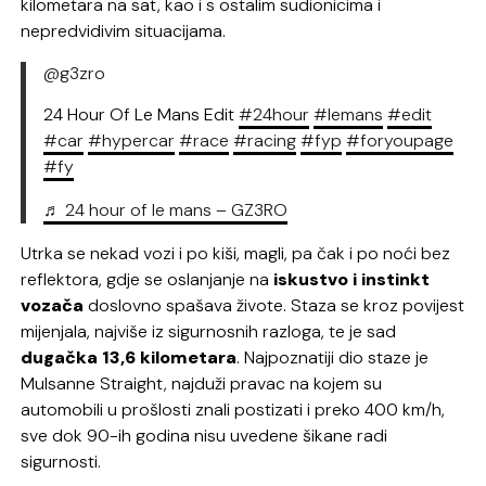
kilometara na sat, kao i s ostalim sudionicima i
nepredvidivim situacijama.
@g3zro
24 Hour Of Le Mans Edit
#24hour
#lemans
#edit
#car
#hypercar
#race
#racing
#fyp
#foryoupage
#fy
♬ 24 hour of le mans – GZ3RO
Utrka se nekad vozi i po kiši, magli, pa čak i po noći bez
reflektora, gdje se oslanjanje na
iskustvo i instinkt
vozača
doslovno spašava živote. Staza se kroz povijest
mijenjala, najviše iz sigurnosnih razloga, te je sad
dugačka 13,6 kilometara
. Najpoznatiji dio staze je
Mulsanne Straight, najduži pravac na kojem su
automobili u prošlosti znali postizati i preko 400 km/h,
sve dok 90-ih godina nisu uvedene šikane radi
sigurnosti.