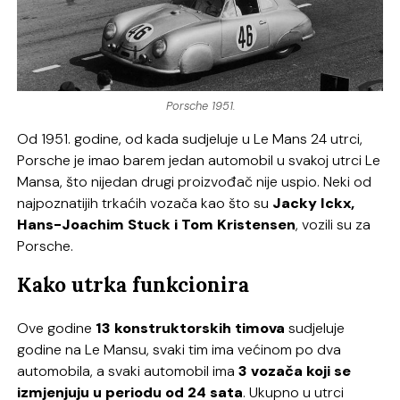
Porsche 1951.
Od 1951. godine, od kada sudjeluje u Le Mans 24 utrci,
Porsche je imao barem jedan automobil u svakoj utrci Le
Mansa, što nijedan drugi proizvođač nije uspio. Neki od
najpoznatijih trkaćih vozača kao što su
Jacky Ickx,
Hans-Joachim Stuck i Tom Kristensen
, vozili su za
Porsche.
Kako utrka funkcionira
Ove godine
13 konstruktorskih timova
sudjeluje
godine na Le Mansu, svaki tim ima većinom po dva
automobila, a svaki automobil ima
3 vozača koji se
izmjenjuju u periodu od 24 sata
. Ukupno u utrci