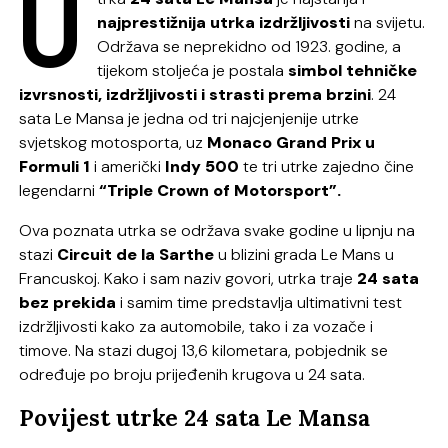
U
najprestižnija utrka izdržljivosti
na svijetu.
Održava se neprekidno od 1923. godine, a
tijekom stoljeća je postala
simbol tehničke
izvrsnosti, izdržljivosti i strasti prema brzini
. 24
sata Le Mansa je jedna od tri najcjenjenije utrke
svjetskog motosporta, uz
Monaco Grand Prix u
Formuli 1
i američki
Indy 500
te tri utrke zajedno čine
legendarni
“Triple Crown of Motorsport”.
Ova poznata utrka se održava svake godine u lipnju na
stazi
Circuit de la Sarthe
u blizini grada Le Mans u
Francuskoj. Kako i sam naziv govori, utrka traje
24 sata
bez prekida
i samim time predstavlja ultimativni test
izdržljivosti kako za automobile, tako i za vozače i
timove. Na stazi dugoj 13,6 kilometara, pobjednik se
određuje po broju prijeđenih krugova u 24 sata.
Povijest utrke 24 sata Le Mansa