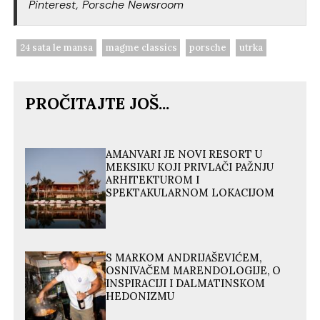
Pinterest, Porsche Newsroom
24 sata le mansa
magme classics
porsche
utrka
PROČITAJTE JOŠ...
AMANVARI JE NOVI RESORT U
MEKSIKU KOJI PRIVLAČI PAŽNJU
ARHITEKTUROM I
SPEKTAKULARNOM LOKACIJOM
S MARKOM ANDRIJAŠEVIĆEM,
OSNIVAČEM MARENDOLOGIJE, O
INSPIRACIJI I DALMATINSKOM
HEDONIZMU