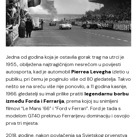
Jedna od godina koja je ostavila gorak trag na utrci je
1955., obilježena najtragičnijom nesrećom u povijesti
autosporta, kad je automobil
Pierrea Levegha
izletio u
publiku, pri čemu je poginulo više od 80 gledatelja. Takvo
nešto se na sreću više nije ponovilo, a 11 godina kasnije,
1966. gledatelji su imali prilike pratiti
legendarnu borbu
između Forda i Ferrarija
, prema kojoj su snimljeni
filmovi “Le Mans ’66” i “Ford v Ferrari”. Ford je tada s
modelom GT40 prekinuo Ferrarijevu dominaciju i osvojio
prva tri mjesta.
2018. godine, nakon povlačenja sa Svjetskog prvenstva