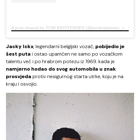
A post shared by TOM KRISTENSEN (@tomkristensen_com)
Jacky Ickx
, legendarni belgijski vozač,
pobijedio je
šest puta
i ostao upamćen ne samo po vozačkom
talentu već i po hrabrom potezu iz 1969. kada je
namjerno hodao do svog automobila u znak
prosvjeda
protiv nesigurnog starta utrke, koju je na
kraju i osvojio.