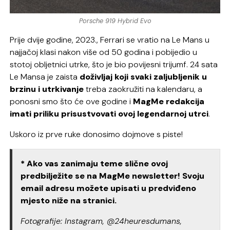
Porsche 919 Hybrid Evo
Prije dvije godine, 2023., Ferrari se vratio na Le Mans u
najjačoj klasi nakon više od 50 godina i pobijedio u
stotoj obljetnici utrke, što je bio povijesni trijumf. 24 sata
Le Mansa je zaista
doživljaj koji svaki zaljubljenik u
brzinu i utrkivanje
treba zaokružiti na kalendaru, a
ponosni smo što će ove godine i
MagMe redakcija
imati priliku prisustvovati ovoj legendarnoj utrci
.
Uskoro iz prve ruke donosimo dojmove s piste!
* Ako vas zanimaju teme slične ovoj
predbilježite se na MagMe newsletter! Svoju
email adresu možete upisati u predviđeno
mjesto niže na stranici.
Fotografije: Instagram, @24heuresdumans,