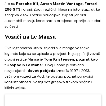
što su
Porsche 911, Aston Martin Vantage, Ferrari
296 GT3
i drugi. Zbog različitih klasa na istoj stazi, utrka
zahtjeva visoku razinu situacijske svijesti, jer brži
automobili moraju konstantno pretjecati sporije, a sudari
su česti.
Vozači na Le Mansu
Ova legendarna utrka iznjedrila je mnoge vozačke
legende koje su se upisale u povijest. Najuspješniji vozač
u povijesti Le Mansa je
Tom Kristensen, poznat kao
“Gospodin Le Mans”
. Ovaj Danac je ostvario
nevjerojatnih
devet pobjeda
između 1997. i 2013.,
većinom vozeći za Audi, te postao poznat po svojoj
konzistentnosti i vožnji bez grešaka tijekom noćnih i
kišnih uvjeta.