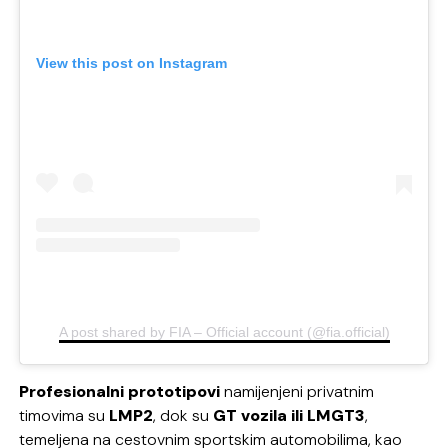
View this post on Instagram
A post shared by FIA – Official account (@fia.official)
Profesionalni prototipovi
namijenjeni privatnim
timovima su
LMP2
, dok su
GT vozila ili LMGT3
,
temeljena na cestovnim sportskim automobilima, kao