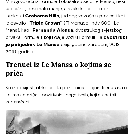
Mnogi vozači iz Formule 1 okušali su se u Le Mansu, neki
uspješno, neki malo manje, a svakako je potrebno
istaknuti
Grahama Hilla
, jedinog vozača u povijesti koji
je osvojio
“Triple Crown”
(F1 Monaco, Indy 500 i Le
Mans), kao i
Fernanda Alonsa
, dvostrukog svjetskog
prvaka Formule 1, koji i dalje vozi u Formuli 1, a
dvostruki
je pobjednik Le Mansa
dvije godine zaredom, 2018. i
2019. godine.
Trenuci iz Le Mansa o kojima se
priča
Kroz povijest, utrka je bila pozornica brojnih trenutaka o
kojima se priča, i pozitivnih i negativnih, koji su ostali
zapamćeni.