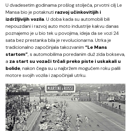
U dvadesetim godinama prošlog stoljeća, prvotni cilj Le
Mansa bio je potaknuti
razvoj učinkovitijih i
izdržljivijih vozila
. U doba kada su automobili bili
nepouzdani i razvoj auto moto industrije kakvu danas
poznajemo je u bio tek u povojima, ideja da se vozi 24
sata bez prestanka bila je revolucionarna. Utrka je
tradicionalno započinjala takozvanim
“Le Mans
startom”
, s automobilima poredanim duž zida bokseva,
a
za start su vozači trčali preko piste i uskakali u
bolide
, nakon čega su u najbržem mogućem roku palili
motore svojih vozila i započinjali utrku.