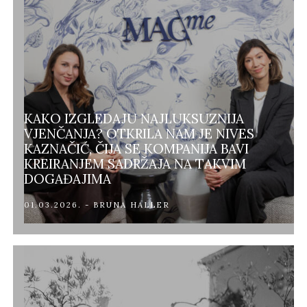
KAKO IZGLEDAJU NAJLUKSUZNIJA
VJENČANJA? OTKRILA NAM JE NIVES
KAZNAČIĆ, ČIJA SE KOMPANIJA BAVI
KREIRANJEM SADRŽAJA NA TAKVIM
DOGAĐAJIMA
01.03.2026. - BRUNA HALLER