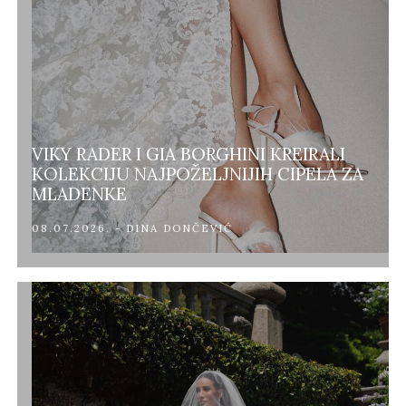
VIKY RADER I GIA BORGHINI KREIRALI
KOLEKCIJU NAJPOŽELJNIJIH CIPELA ZA
MLADENKE
08.07.2026. - DINA DONČEVIĆ