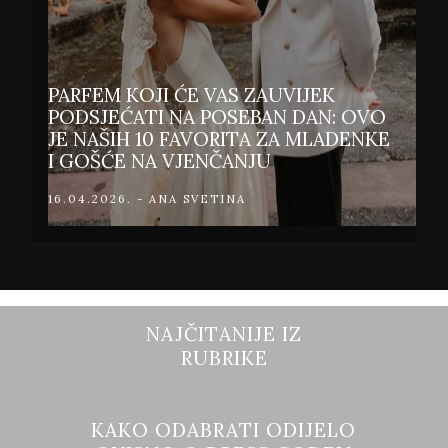
PARFEM KOJI ĆE VAS ZAUVIJEK
PODSJEĆATI NA POSEBAN DAN: OVO
JE NAŠIH 10 FAVORITA ZA MLADENKE
I GOŠĆE NA VJENČANJU
16.04.2026. - ANA SVETINA
NAJČITANIJE IZ
RUBRIKE
KAKO ODABRATI ODIJELO