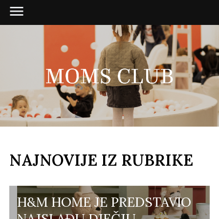
NAJNOVIJE IZ RUBRIKE
H&M HOME JE PREDSTAVIO
NAJSLAĐU DJEČJU