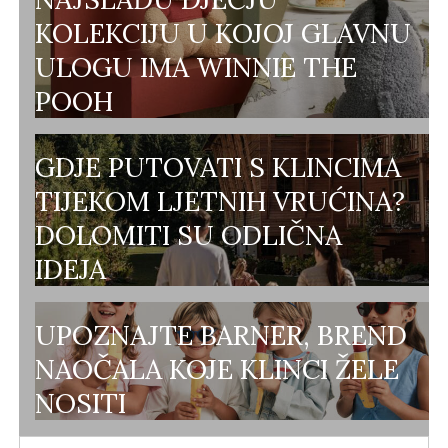
KOLEKCIJU U KOJOJ GLAVNU
ULOGU IMA WINNIE THE
POOH
GDJE PUTOVATI S KLINCIMA
TIJEKOM LJETNIH VRUĆINA?
DOLOMITI SU ODLIČNA
IDEJA
UPOZNAJTE BARNER, BREND
NAOČALA KOJE KLINCI ŽELE
NOSITI