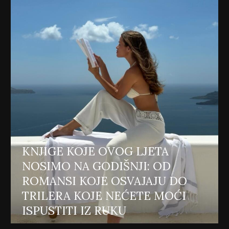
KNJIGE KOJE OVOG LJETA
NOSIMO NA GODIŠNJI: OD
ROMANSI KOJE OSVAJAJU DO
TRILERA KOJE NEĆETE MOĆI
ISPUSTITI IZ RUKU