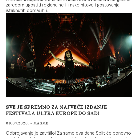
zaredom ugostiti regionalne filmske hitove i gostovanja
istaknutih domaćih i…
SVE JE SPREMNO ZA NAJVEĆE IZDANJE
FESTIVALA ULTRA EUROPE DO SAD!
09.07.2026. - MAGME
Odbrojavanje je završilo! Za samo dva dana Split će ponovno