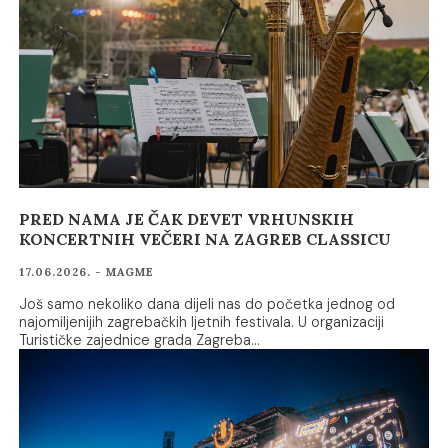
PRED NAMA JE ČAK DEVET VRHUNSKIH
KONCERTNIH VEČERI NA ZAGREB CLASSICU
17.06.2026. - MAGME
Još samo nekoliko dana dijeli nas do početka jednog od
najomiljenijih zagrebačkih ljetnih festivala. U organizaciji
Turističke zajednice grada Zagreba…