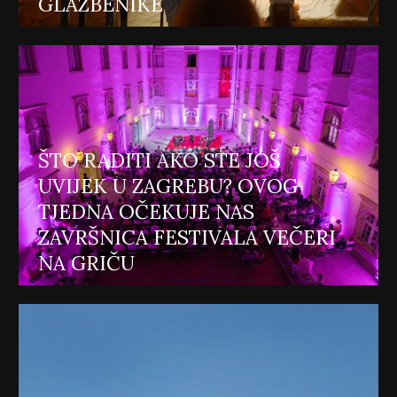
GLAZBENIKE
ŠTO RADITI AKO STE JOŠ
UVIJEK U ZAGREBU? OVOG
TJEDNA OČEKUJE NAS
ZAVRŠNICA FESTIVALA VEČERI
NA GRIČU