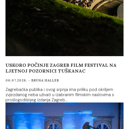
USKORO POČINJE ZAGREB FILM FESTIVAL NA
LJETNOJ POZORNICI TUŠKANAC
06.07.2026. - BRUNA HALLER
Zagrebačka publika i ovog srpnja ima priliku pod okriljem
zvjezdanog neba uživati u izabranim filmskim naslovima s
prošlogodišnjeg izdanja Zagreb…