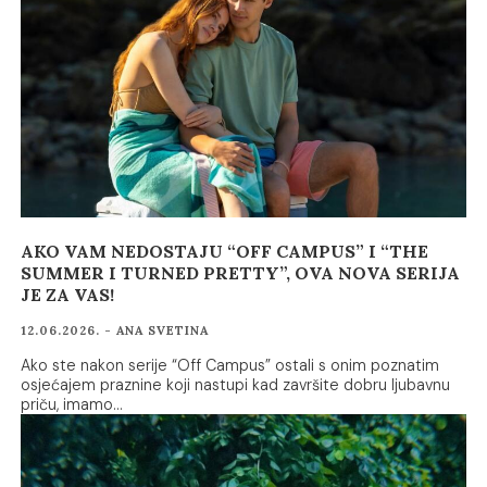
AKO VAM NEDOSTAJU “OFF CAMPUS” I “THE
SUMMER I TURNED PRETTY”, OVA NOVA SERIJA
JE ZA VAS!
12.06.2026. - ANA SVETINA
Ako ste nakon serije “Off Campus” ostali s onim poznatim
osjećajem praznine koji nastupi kad završite dobru ljubavnu
priču, imamo…