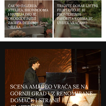
ČAK 30 GALERIJA,
TRAŽITE DOBAR LJETNI
ATELJEA, SHOWROOMA
FILM? OVO JE 10
I MUZEJA DIO JE
PROVJERENIH
OVOGODIŠNJEG
FAVORITA KOJIMA SE
ZAGREB DESIGN
UVIJEK VRAĆAMO
WEEKA
";
";
SCENA AMADEO VRAĆA SE NA
GORNJI GRAD UZ RENOMIRANE
DOMAĆE I STRANE