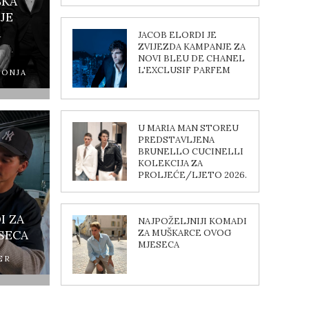
ŠKA
JE
A
JACOB ELORDI JE
ZVIJEZDA KAMPANJE ZA
NOVI BLEU DE CHANEL
L'EXCLUSIF PARFEM
PONJA
U MARIA MAN STOREU
PREDSTAVLJENA
BRUNELLO CUCINELLI
KOLEKCIJA ZA
PROLJEĆE/LJETO 2026.
I ZA
NAJPOŽELJNIJI KOMADI
SECA
ZA MUŠKARCE OVOG
MJESECA
ER