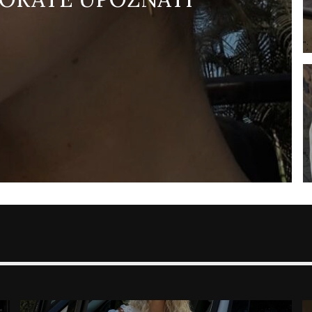
";
";