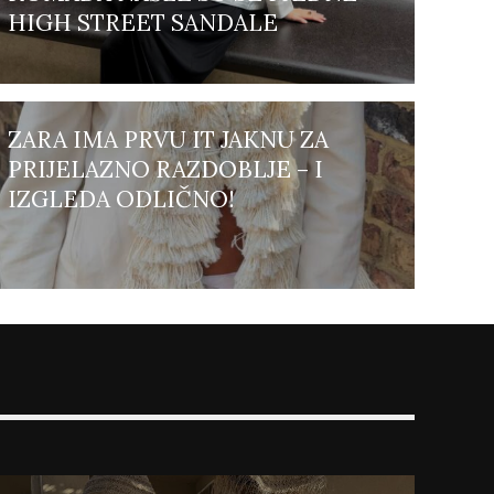
HIGH STREET SANDALE
ZARA IMA PRVU IT JAKNU ZA
PRIJELAZNO RAZDOBLJE – I
IZGLEDA ODLIČNO!