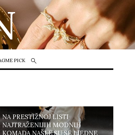
N
AGME PICK
NA PRESTIŽNOJ LISTI
NAJTRAŽENIJIH MODNIH
KOMADA NAŠLE SU SE I JEDNE