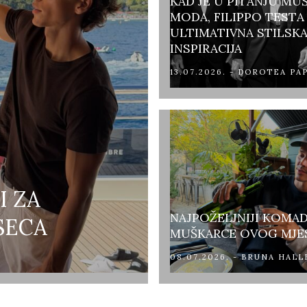
KAD JE U PITANJU MU
MODA, FILIPPO TESTA 
ULTIMATIVNA STILSK
INSPIRACIJA
13.07.2026. - DOROTEA PA
I ZA
NAJPOŽELJNIJI KOMAD
SECA
MUŠKARCE OVOG MJE
08.07.2026. - BRUNA HALL