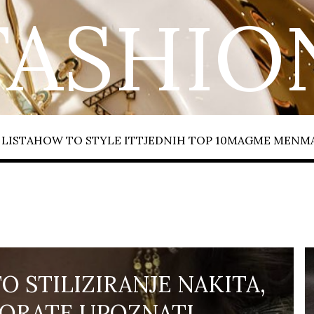
FASHIO
LISTA
HOW TO STYLE IT
TJEDNIH TOP 10
MAGME MEN
M
O STILIZIRANJE NAKITA,
MORATE UPOZNATI