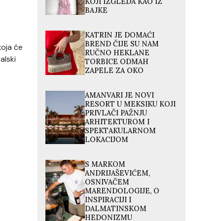
KOJI IZGLEDA KAO IZ
BAJKE
KATRIN JE DOMAĆI
BREND ČIJE SU NAM
koja će
RUČNO HEKLANE
alski
TORBICE ODMAH
ZAPELE ZA OKO
AMANVARI JE NOVI
RESORT U MEKSIKU KOJI
PRIVLAČI PAŽNJU
ARHITEKTUROM I
SPEKTAKULARNOM
LOKACIJOM
S MARKOM
ANDRIJAŠEVIĆEM,
OSNIVAČEM
MARENDOLOGIJE, O
INSPIRACIJI I
DALMATINSKOM
HEDONIZMU