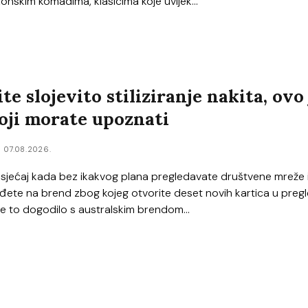
onskim komadima, klasicima koje uvijek...
te slojevito stiliziranje nakita, ovo 
oji morate upoznati
07.08.2026.
 osjećaj kada bez ikakvog plana pregledavate društvene mreže 
ete na brend zbog kojeg otvorite deset novih kartica u preg
 to dogodilo s australskim brendom...