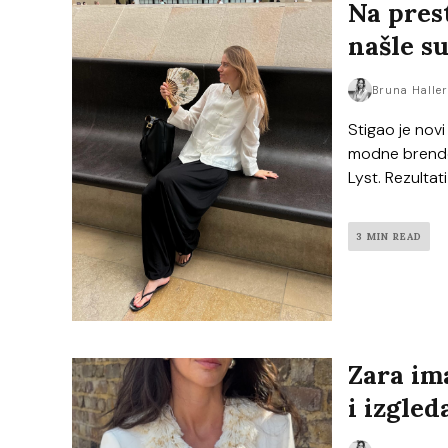
Na pres
našle su
Bruna Halle
Stigao je novi
modne brendov
Lyst. Rezultati
3 MIN READ
Zara ima
i izgled