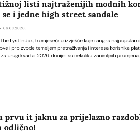
tižnoj listi najtraženijih modnih k
 se i jedne high street sandale
r
06.08.2026.
 The Lyst Index, tromjesečno izvješće koje rangira najpopularni
e i proizvode temeljem pretraživanja i interesa korisnika pla
 za drugi kvartal 2026. donijeli su nekoliko zanimljivih promjena,.
 prvu it jaknu za prijelazno razdobl
a odlično!