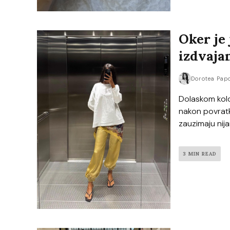
Oker je 
izdvaja
Dorotea Pap
Dolaskom kolo
nakon povratk
zauzimaju nija
3 MIN READ