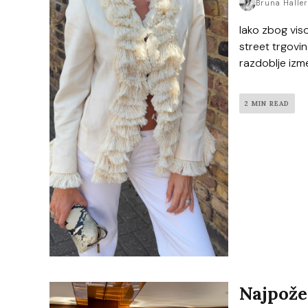
Bruna Halle
Iako zbog viso
street trgovi
razdoblje izmeđ
2 MIN READ
Najpože