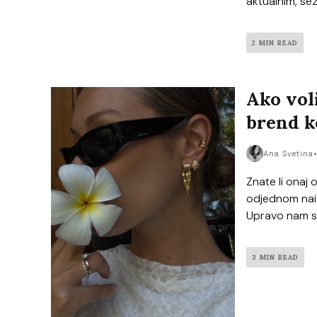
aktualnim, sez
2 MIN READ
Ako voli
brend k
Ana Svetina
Znate li onaj
odjednom naiđ
Upravo nam se
3 MIN READ