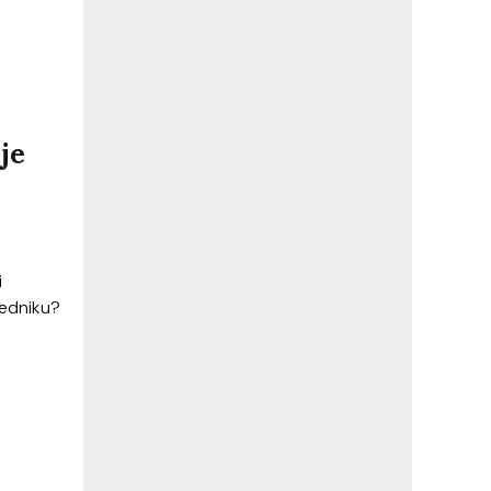
je
i
ledniku?