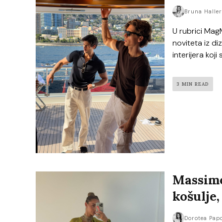
Bruna Halle
U rubrici Mag
noviteta iz di
interijera koji
3 MIN READ
Massimo
košulje,
Dorotea Pap