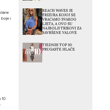
BEACH WAVES JE
klane
FRIZURA KOJOJ SE
 boje i
VRAĆAMO SVAKOG
LJETA, A OVO SU
NAJBOLJI TRIKOVI ZA
SAVRŠENE VALOVE
TJEDNIH TOP 10:
PRUGASTE HLAČE
h 10
o