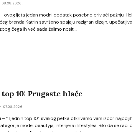
08.08.2026.
 ovog ljeta jedan modni dodatak posebno privlači pažnju. He
eg brenda Katrin savršeno spajaju razigran dizajn, upečatljive
zbog čega ih već sada želimo nositi...
 top 10: Prugaste hlače
r
07.08.2026.
ci – “Tjednih top 10” svakog petka otkrivamo vam izbor najbolji
ategorije mode, beautyja, interijera i lifestylea. Bilo da se radi 