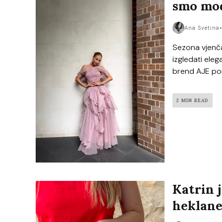
smo mod
Ana Svetina
Sezona vjenčan
izgledati eleg
brend AJE po
2 MIN READ
Katrin 
heklane