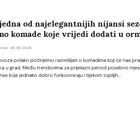
jedna od najelegantnijih nijansi sez
mo komade koje vrijedi dodati u or
onja
06.08.2026.
voza polako počinjemo razmišljati o komadima koji će nas prati
a u grad. Među trendovima za prijelazni period posebno mje
nse koje jednako dobro funkcioniraju i tijekom toplijih...