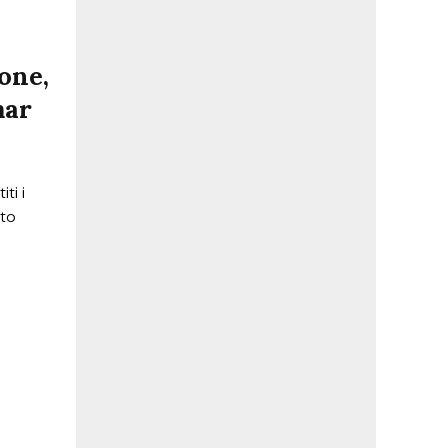
one,
mar
ti i
sto