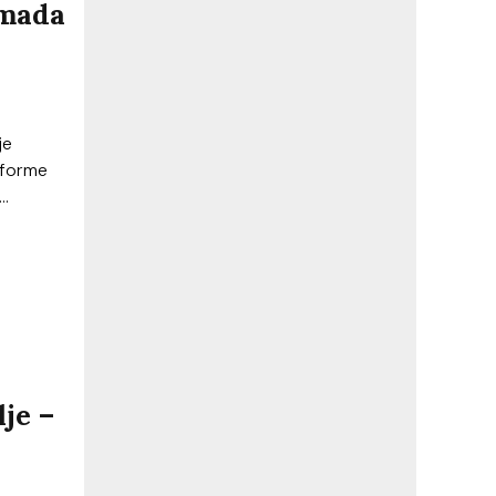
omada
je
tforme
..
je –