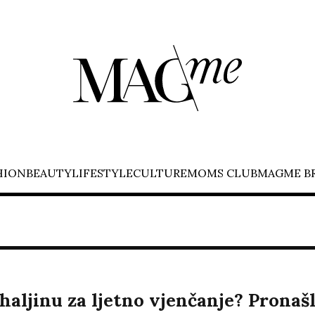
HION
BEAUTY
LIFESTYLE
CULTURE
MOMS CLUB
MAGME B
haljinu za ljetno vjenčanje? Pronašl