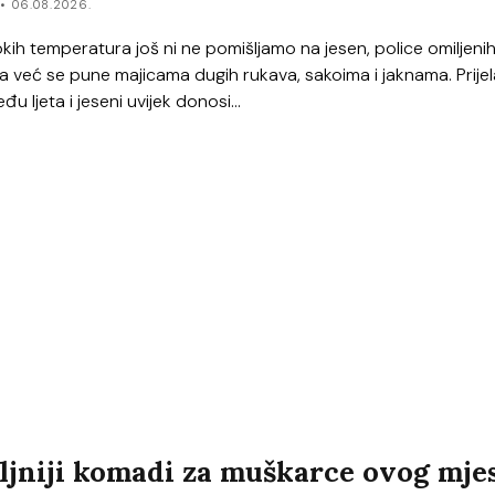
r
06.08.2026.
kih temperatura još ni ne pomišljamo na jesen, police omiljenih
na već se pune majicama dugih rukava, sakoima i jaknama. Prije
u ljeta i jeseni uvijek donosi...
ljniji komadi za muškarce ovog mje