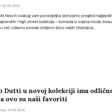
r
05.08.2026.
Me New In svakog vam ponedjeljka donosimo pregled najljepši
zajnerskih i high street kolekcija – komada iz svijeta mode, beau
 su već odavno postali omiljeno štivo naših čitateljica...
 Dutti u novoj kolekciji ima odličn
 a ovo su naši favoriti
onja
04.08.2026.