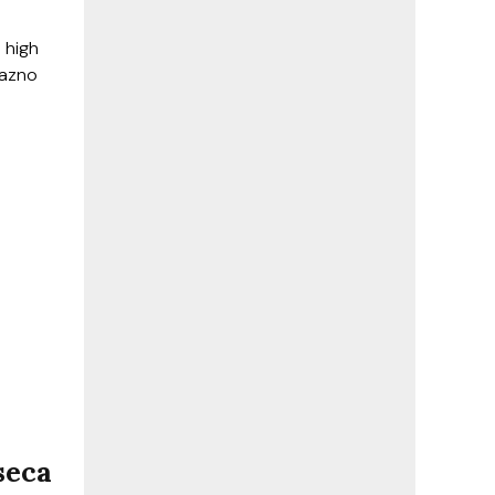
 high
lazno
seca