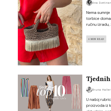
Ana Svetina
Nema sumnje –
torbice domać
ručnu izradu, 
4 MIN READ
Tjednih
Bruna Halle
U našoj rubri
proizvoda iz k