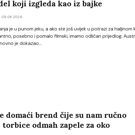
el koji izgleda kao iz bajke
09.08.2026.
ja je u punom jeku, a ako ste još uvijek u potrazi za haljinom 
antno, posebno i pomalo filmski, imamo odličan prijedlog. Austr
novno je dokazao...
je domaći brend čije su nam ručno
 torbice odmah zapele za oko