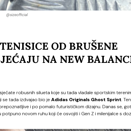
@sizeofficial
 TENISICE OD BRUŠENE
SJEĆAJU NA NEW BALANC
sjećate robusnih silueta koje su tada vladale sportskim terenim
 se tada izdvajao bio je
Adidas Originals Ghost Sprint
. Te
prepoznatljive i po pomalo futurističkom dizajnu. Danas se, go
 u potpuno novom ruhu koji će osvojiti i Gen Z i milenijalce s d