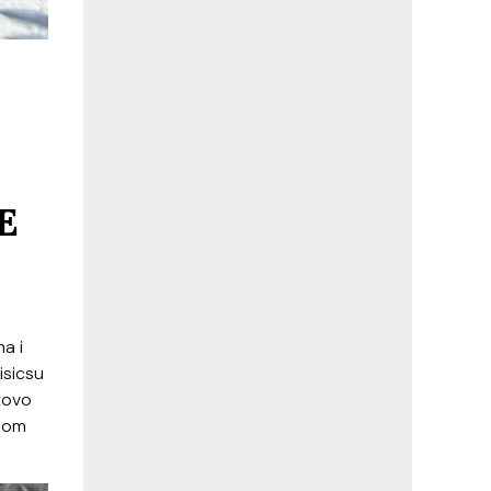
E
a i
nisicsu
tovo
ozom