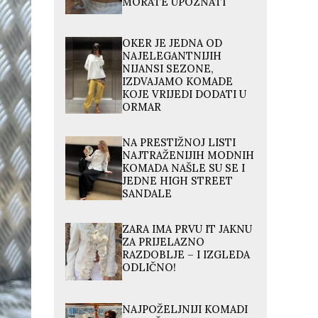
MORATE UPOZNATI
OKER JE JEDNA OD
NAJELEGANTNIJIH
NIJANSI SEZONE,
IZDVAJAMO KOMADE
KOJE VRIJEDI DODATI U
ORMAR
NA PRESTIŽNOJ LISTI
NAJTRAŽENIJIH MODNIH
KOMADA NAŠLE SU SE I
JEDNE HIGH STREET
SANDALE
ZARA IMA PRVU IT JAKNU
ZA PRIJELAZNO
RAZDOBLJE – I IZGLEDA
ODLIČNO!
NAJPOŽELJNIJI KOMADI