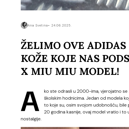
Ana Svetina
24.06.2025.
ŽELIMO OVE ADIDAS
KOŽE KOJE NAS POD
X MIU MIU MODEL!
A
ko ste odrasli u 2000-ima, vjerojatno se 
školskim hodnicima. Jedan od modela koji
to koje su, osim svojom udobnošću, bile 
20 godina kasnije, ovaj model vratio i to
nostalgije.