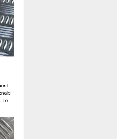
nost:
znalci
. To