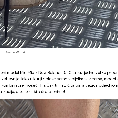
@sizeofficial
ženi model Miu Miu x New Balance 530, ali uz jednu veliku pred
š zabavnije. Iako u kutiji dolaze samo s bijelim vezicama, modni 
e kombinacije, noseći ih s čak tri različita para vezica odjednom
zacije, a to je nešto što cijenimo!