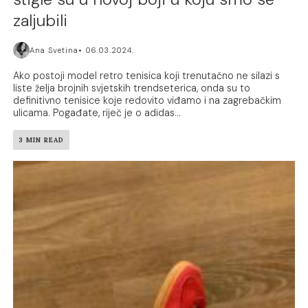
zaljubili
Ana Svetina
06.03.2024.
Ako postoji model retro tenisica koji trenutačno ne silazi s
liste želja brojnih svjetskih trendseterica, onda su to
definitivno tenisice koje redovito viđamo i na zagrebačkim
ulicama. Pogađate, riječ je o adidas...
3 MIN READ