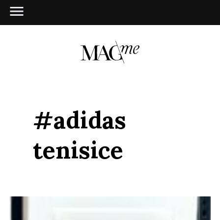
#adidas
tenisice