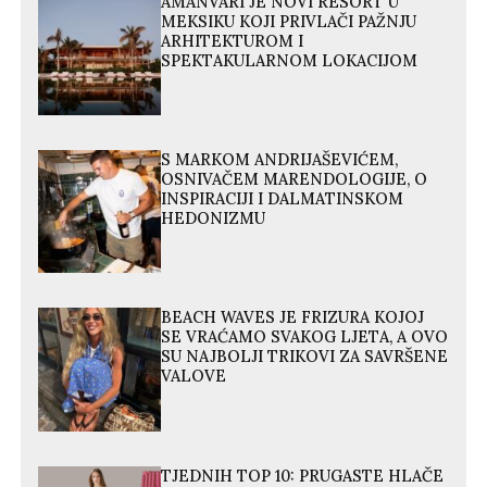
AMANVARI JE NOVI RESORT U
MEKSIKU KOJI PRIVLAČI PAŽNJU
ARHITEKTUROM I
SPEKTAKULARNOM LOKACIJOM
S MARKOM ANDRIJAŠEVIĆEM,
OSNIVAČEM MARENDOLOGIJE, O
INSPIRACIJI I DALMATINSKOM
HEDONIZMU
BEACH WAVES JE FRIZURA KOJOJ
SE VRAĆAMO SVAKOG LJETA, A OVO
SU NAJBOLJI TRIKOVI ZA SAVRŠENE
VALOVE
TJEDNIH TOP 10: PRUGASTE HLAČE