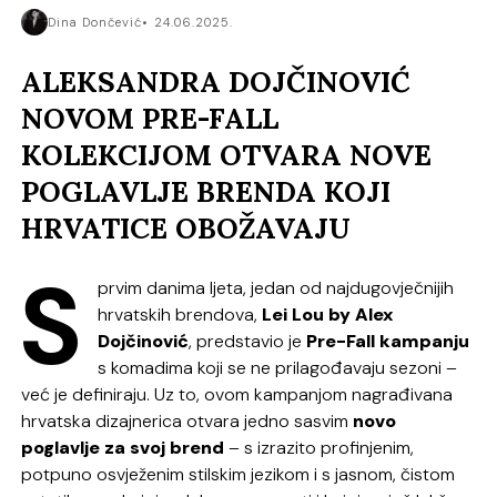
Dina Dončević
24.06.2025.
ALEKSANDRA DOJČINOVIĆ
NOVOM PRE-FALL
KOLEKCIJOM OTVARA NOVE
POGLAVLJE BRENDA KOJI
HRVATICE OBOŽAVAJU
S
prvim danima ljeta, jedan od najdugovječnijih
hrvatskih brendova,
Lei Lou by Alex
Dojčinović
, predstavio je
Pre-Fall kampanju
s komadima koji se ne prilagođavaju sezoni –
već je definiraju. Uz to, ovom kampanjom nagrađivana
hrvatska dizajnerica otvara jedno sasvim
novo
poglavlje za svoj brend
– s izrazito profinjenim,
potpuno osvježenim stilskim jezikom i s jasnom, čistom