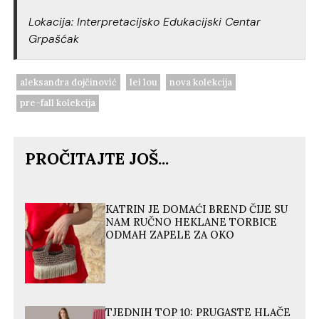
Lokacija: Interpretacijsko Edukacijski Centar
Grpašćak
aleksandra dojčinović
lei lou
nova kolekcija
pre-fall kolekcija
PROČITAJTE JOŠ...
KATRIN JE DOMAĆI BREND ČIJE SU
NAM RUČNO HEKLANE TORBICE
ODMAH ZAPELE ZA OKO
TJEDNIH TOP 10: PRUGASTE HLAČE