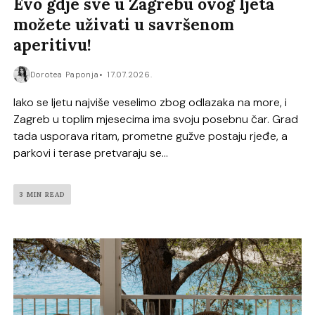
Evo gdje sve u Zagrebu ovog ljeta
možete uživati u savršenom
aperitivu!
Dorotea Paponja
17.07.2026.
Iako se ljetu najviše veselimo zbog odlazaka na more, i
Zagreb u toplim mjesecima ima svoju posebnu čar. Grad
tada usporava ritam, prometne gužve postaju rjeđe, a
parkovi i terase pretvaraju se...
3 MIN READ