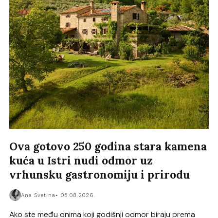
Ova gotovo 250 godina stara kamena
kuća u Istri nudi odmor uz
vrhunsku gastronomiju i prirodu
Ana Svetina
05.08.2026.
Ako ste među onima koji godišnji odmor biraju prema