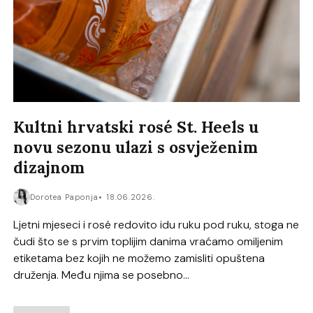
Kultni hrvatski rosé St. Heels u
novu sezonu ulazi s osvježenim
dizajnom
Dorotea Paponja
18.06.2026.
Ljetni mjeseci i rosé redovito idu ruku pod ruku, stoga ne
čudi što se s prvim toplijim danima vraćamo omiljenim
etiketama bez kojih ne možemo zamisliti opuštena
druženja. Među njima se posebno...