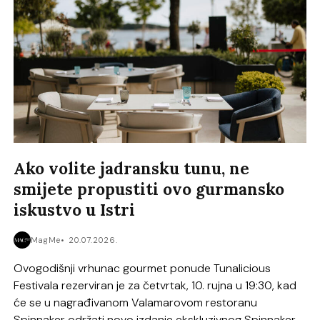
Ako volite jadransku tunu, ne
smijete propustiti ovo gurmansko
iskustvo u Istri
MagMe
20.07.2026.
Ovogodišnji vrhunac gourmet ponude Tunalicious
Festivala rezerviran je za četvrtak, 10. rujna u 19:30, kad
će se u nagrađivanom Valamarovom restoranu
Spinnaker održati novo izdanje ekskluzivnog Spinnaker