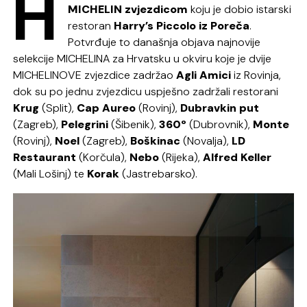
H
MICHELIN zvjezdicom
koju je dobio istarski
restoran
Harry’s Piccolo iz Poreča
.
Potvrđuje to današnja objava najnovije
selekcije MICHELINA za Hrvatsku u okviru koje je dvije
MICHELINOVE zvjezdice zadržao
Agli Amici
iz Rovinja,
dok su po jednu zvjezdicu uspješno zadržali restorani
Krug
(Split),
Cap Aureo
(Rovinj),
Dubravkin put
(Zagreb),
Pelegrini
(Šibenik),
360º
(Dubrovnik),
Monte
(Rovinj),
Noel
(Zagreb),
Boškinac
(Novalja),
LD
Restaurant
(Korčula),
Nebo
(Rijeka),
Alfred Keller
(Mali Lošinj) te
Korak
(Jastrebarsko).