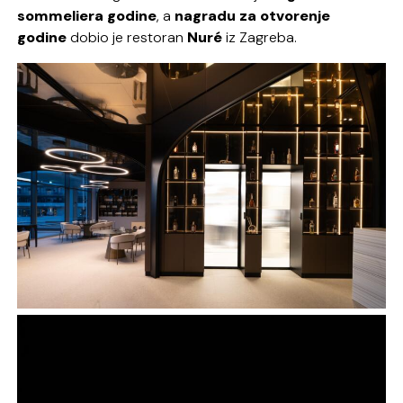
sommeliera godine
, a
nagradu za otvorenje
godine
dobio je restoran
Nuré
iz Zagreba.