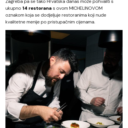
Zagreba pa se tako Hrvatska danas može pohvaliti s
ukupno
14 restorana
s ovom MICHELINOVOM
oznakom koja se dodjeljuje restoranima koji nude
kvalitetne menije po pristupačnim cijenama.