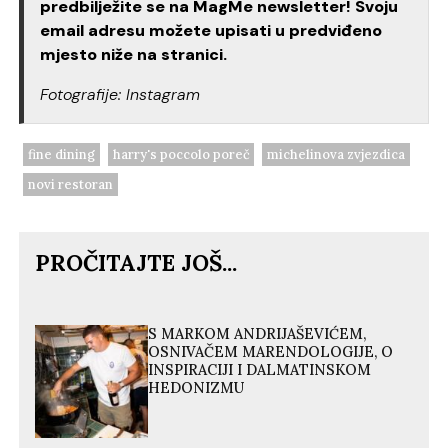
predbilježite se na MagMe newsletter! Svoju
email adresu možete upisati u predviđeno
mjesto niže na stranici.
Fotografije: Instagram
fine dining
harry's poccolo poreč
michelinova zvjezdica
novi restoran
PROČITAJTE JOŠ...
S MARKOM ANDRIJAŠEVIĆEM,
OSNIVAČEM MARENDOLOGIJE, O
INSPIRACIJI I DALMATINSKOM
HEDONIZMU