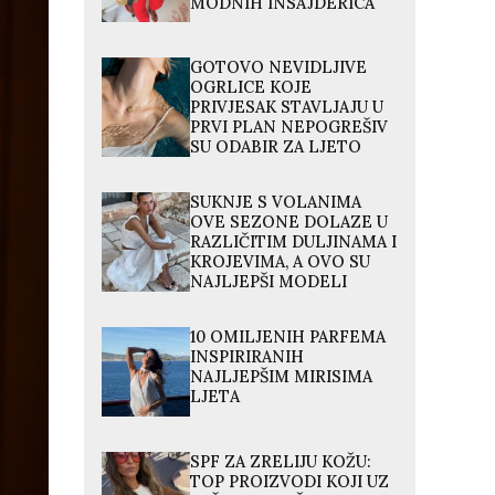
MODNIH INSAJDERICA
GOTOVO NEVIDLJIVE
OGRLICE KOJE
PRIVJESAK STAVLJAJU U
PRVI PLAN NEPOGREŠIV
SU ODABIR ZA LJETO
SUKNJE S VOLANIMA
OVE SEZONE DOLAZE U
RAZLIČITIM DULJINAMA I
KROJEVIMA, A OVO SU
NAJLJEPŠI MODELI
10 OMILJENIH PARFEMA
INSPIRIRANIH
NAJLJEPŠIM MIRISIMA
LJETA
SPF ZA ZRELIJU KOŽU:
TOP PROIZVODI KOJI UZ