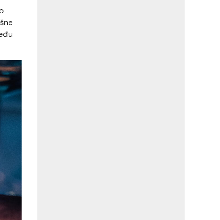
no
ešne
među