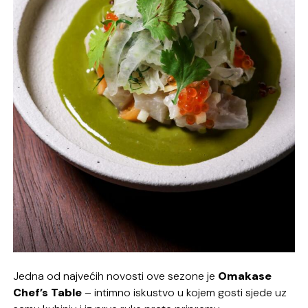
Jedna od najvećih novosti ove sezone je
Omakase
Chef’s Table
– intimno iskustvo u kojem gosti sjede uz