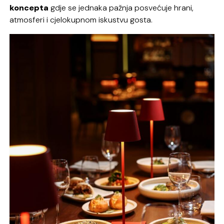
koncepta
gdje se jednaka pažnja posvećuje hrani,
atmosferi i cjelokupnom iskustvu gosta.