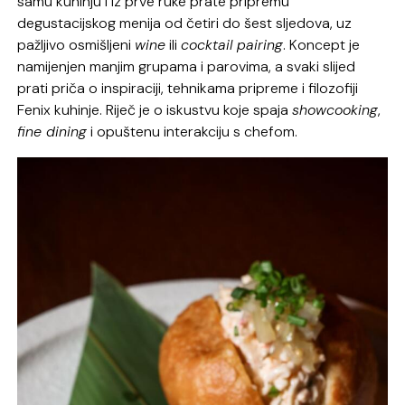
samu kuhinju i iz prve ruke prate pripremu
degustacijskog menija od četiri do šest sljedova, uz
pažljivo osmišljeni
wine
ili
cocktail pairing
. Koncept je
namijenjen manjim grupama i parovima, a svaki slijed
prati priča o inspiraciji, tehnikama pripreme i filozofiji
Fenix kuhinje. Riječ je o iskustvu koje spaja
showcooking
,
fine dining
i opuštenu interakciju s chefom.