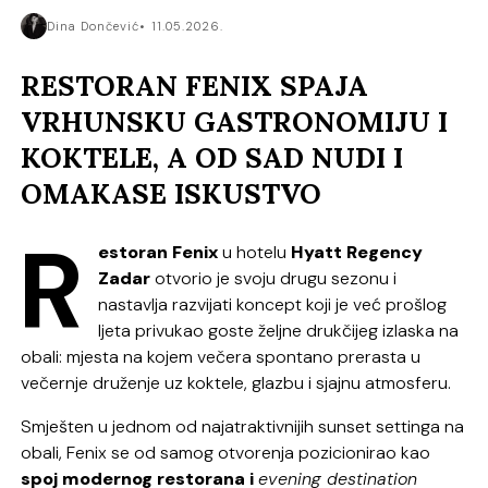
Dina Dončević
11.05.2026.
RESTORAN FENIX SPAJA
VRHUNSKU GASTRONOMIJU I
KOKTELE, A OD SAD NUDI I
OMAKASE ISKUSTVO
R
estoran Fenix
u hotelu
Hyatt Regency
Zadar
otvorio je svoju drugu sezonu i
nastavlja razvijati koncept koji je već prošlog
ljeta privukao goste željne drukčijeg izlaska na
obali: mjesta na kojem večera spontano prerasta u
večernje druženje uz koktele, glazbu i sjajnu atmosferu.
Smješten u jednom od najatraktivnijih sunset settinga na
obali, Fenix se od samog otvorenja pozicionirao kao
spoj modernog restorana i
evening destination