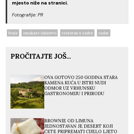
mjesto niže na stranici.
Fotografije: PR
fenix
omakase iskustvo
restoran u zadru
zadar
PROČITAJTE JOŠ...
OVA GOTOVO 250 GODINA STARA
KAMENA KUĆA U ISTRI NUDI
ODMOR UZ VRHUNSKU
GASTRONOMIJU I PRIRODU
BROWNIE OD LIMUNA
JEDNOSTAVAN JE DESERT KOJI
ĆETE PRIPREMATI CIJELO LJETO