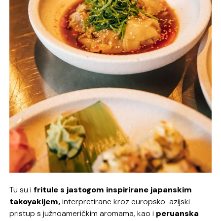
Tu su i
fritule s jastogom inspirirane japanskim
takoyakijem,
interpretirane kroz europsko-azijski
pristup s južnoameričkim aromama, kao i
peruanska