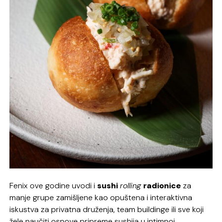
Fenix ove godine uvodi i
sushi
rolling
radionice
za
manje grupe zamišljene kao opuštena i interaktivna
iskustva za privatna druženja, team buildinge ili sve koji
žele naučiti osnove pripreme sushija u intimnoj