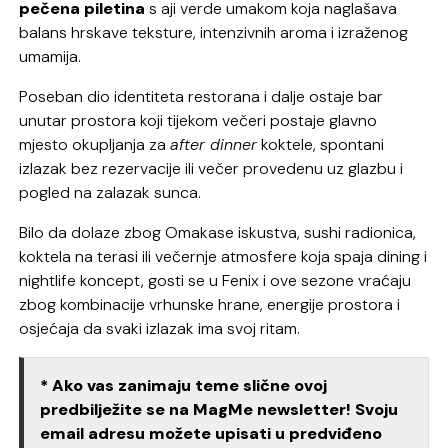
pečena piletina
s aji verde umakom koja naglašava
balans hrskave teksture, intenzivnih aroma i izraženog
umamija.
Poseban dio identiteta restorana i dalje ostaje bar
unutar prostora koji tijekom večeri postaje glavno
mjesto okupljanja za
after dinner
koktele, spontani
izlazak bez rezervacije ili večer provedenu uz glazbu i
pogled na zalazak sunca.
Bilo da dolaze zbog Omakase iskustva, sushi radionica,
koktela na terasi ili večernje atmosfere koja spaja dining i
nightlife koncept, gosti se u Fenix i ove sezone vraćaju
zbog kombinacije vrhunske hrane, energije prostora i
osjećaja da svaki izlazak ima svoj ritam.
* Ako vas zanimaju teme slične ovoj
predbilježite se na MagMe newsletter! Svoju
email adresu možete upisati u predviđeno