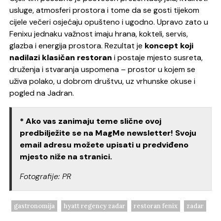
usluge, atmosferi prostora i tome da se gosti tijekom
cijele večeri osjećaju opušteno i ugodno. Upravo zato u
Fenixu jednaku važnost imaju hrana, kokteli, servis,
glazba i energija prostora. Rezultat je
koncept koji
nadilazi klasičan restoran
i postaje mjesto susreta,
druženja i stvaranja uspomena – prostor u kojem se
uživa polako, u dobrom društvu, uz vrhunske okuse i
pogled na Jadran.
* Ako vas zanimaju teme slične ovoj
predbilježite se na MagMe newsletter! Svoju
email adresu možete upisati u predviđeno
mjesto niže na stranici.
Fotografije: PR
gastronomija
hyatt regency zadar
restoran fenix
zadar