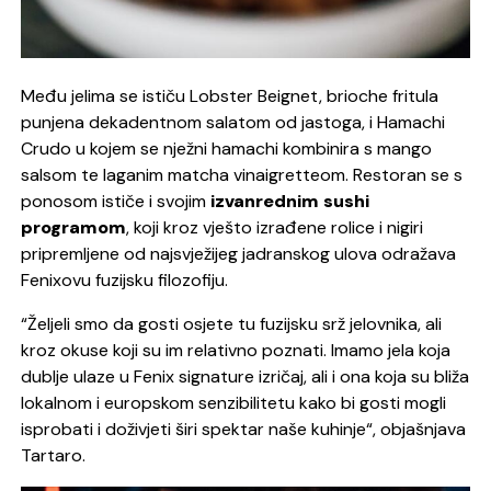
Među jelima se ističu Lobster Beignet, brioche fritula
punjena dekadentnom salatom od jastoga, i Hamachi
Crudo u kojem se nježni hamachi kombinira s mango
salsom te laganim matcha vinaigretteom. Restoran se s
ponosom ističe i svojim
izvanrednim sushi
programom
, koji kroz vješto izrađene rolice i nigiri
pripremljene od najsvježijeg jadranskog ulova odražava
Fenixovu fuzijsku filozofiju.
“Željeli smo da gosti osjete tu fuzijsku srž jelovnika, ali
kroz okuse koji su im relativno poznati. Imamo jela koja
dublje ulaze u Fenix signature izričaj, ali i ona koja su bliža
lokalnom i europskom senzibilitetu kako bi gosti mogli
isprobati i doživjeti širi spektar naše kuhinje“
, objašnjava
Tartaro.