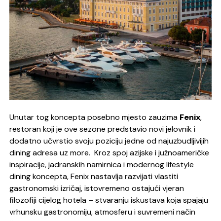
Unutar tog koncepta posebno mjesto zauzima
Fenix
,
restoran koji je ove sezone predstavio novi jelovnik i
dodatno učvrstio svoju poziciju jedne od najuzbudljivijih
dining adresa uz more.
Kroz spoj azijske i južnoameričke
inspiracije, jadranskih namirnica i modernog lifestyle
dining koncepta, Fenix nastavlja razvijati vlastiti
gastronomski izričaj, istovremeno ostajući vjeran
filozofiji cijelog hotela – stvaranju iskustava koja spajaju
vrhunsku gastronomiju, atmosferu i suvremeni način