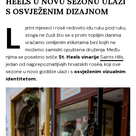
HEELS U NOVU SEZONU ULAZI
S OSVJEŽENIM DIZAJNOM
L
jetni mjeseci i rosé redovito idu ruku pod ruku,
stoga ne čudi što se s prvim toplijim danima
vraćamo omiljenim etiketama bez kojih ne
možemo zamisliti opuštena druženja. Među
njima se posebno ističe
St. Heels vinarije
Saints Hills
,
jedan od najprepoznatljivijih hrvatskih roséa, koji ove
sezone u novo godište ulazi i s
osvježenim vizualnim
identitetom.