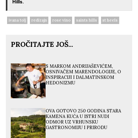
Hills.
ivana tolj
redizajn
rose vino
saints hills
st heels
PROČITAJTE JOŠ...
S MARKOM ANDRIJAŠEVIĆEM,
OSNIVAČEM MARENDOLOGIJE, O
INSPIRACIJI I DALMATINSKOM
HEDONIZMU
OVA GOTOVO 250 GODINA STARA
KAMENA KUĆA U ISTRI NUDI
ODMOR UZ VRHUNSKU
GASTRONOMIJU I PRIRODU