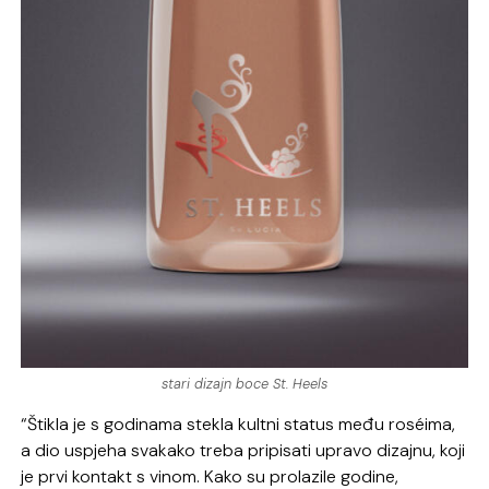
stari dizajn boce St. Heels
“Štikla je s godinama stekla kultni status među roséima,
a dio uspjeha svakako treba pripisati upravo dizajnu, koji
je prvi kontakt s vinom. Kako su prolazile godine,