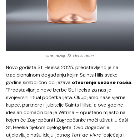
stari dizajn St. Heels boce
Novo godište St. Heelsa 2025. predstavljeno je na
tradicionalnom događanju kojim Saints Hills svake
godine simbolično obilježava
otvorenje sezone roséa.
“Predstavljanje nove berbe St. Heelsa za nas je
svojevrsni ritual početka ljeta. Okupljamo naše vjerne
kupce, partnere i ljubitelje Saints Hillsa, a ove godine
idealan domaćin bila je Witrina – opušteno mjesto na
kojem će Zagrepčani i Zagrepčanke moći uživati u čaši
St. Heelsa tijekom cijelog ljeta. Ovo događanje
utjelovljuje našu ideju ljetnog
‘l’art de vivre’
osjećaja i