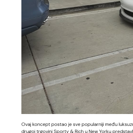
Ovaj koncept postao je sve popularniji među luksuzni
drugoj trgovini Sporty & Rich u New Yorku predstavlj