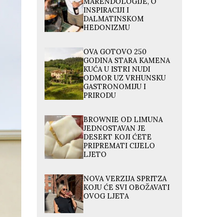
MARENDOLOGIJE, O
INSPIRACIJI I
DALMATINSKOM
HEDONIZMU
OVA GOTOVO 250
GODINA STARA KAMENA
KUĆA U ISTRI NUDI
ODMOR UZ VRHUNSKU
GASTRONOMIJU I
PRIRODU
BROWNIE OD LIMUNA
JEDNOSTAVAN JE
DESERT KOJI ĆETE
PRIPREMATI CIJELO
LJETO
NOVA VERZIJA SPRITZA
KOJU ĆE SVI OBOŽAVATI
OVOG LJETA