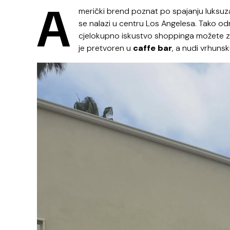
A
merički brend poznat po spajanju luksu
se nalazi u centru Los Angelesa. Tako o
cjelokupno iskustvo shoppinga možete zaok
je pretvoren u
caffe bar
, a nudi vrhunsk