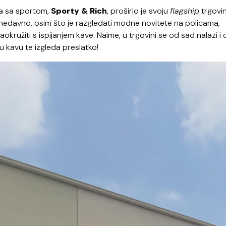
za sa sportom,
Sporty & Rich
, proširio je svoju
flagship
trgovin
dnedavno, osim što je razgledati modne novitete na policama,
ružiti s ispijanjem kave. Naime, u trgovini se od sad nalazi i d
u kavu te izgleda preslatko!