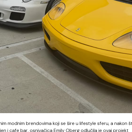
m modnim brendovima koji se šire u lifestyle sferu, a nakon št
en i cafe bar, osnivačica Emily Oberg odlučila je ovaj projekt