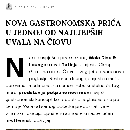
Bruna Haller
02.07.2026.
NOVA GASTRONOMSKA PRIČA
U JEDNOJ OD NAJLJEPŠIH
UVALA NA ČIOVU
N
akon uspješne prve sezone,
Wala Dine &
Lounge
u uvali
Tatinja
, u mjestu Okrug
Gornji na otoku Čiovu, ovog ljeta otvara novo
poglavlje. Restoran i lounge, smješten među
borovima i maslinama, na samom rubu kristalno čistog
mora,
predstavlja potpuno novi meni
i svjež
gastronomski koncept koji dodatno naglašava ono po
čemu je Wala od samog početka prepoznatljiva –
vrhunsku lokaciju, opuštenu atmosferu i autentičan
mediteranski doživljaj.