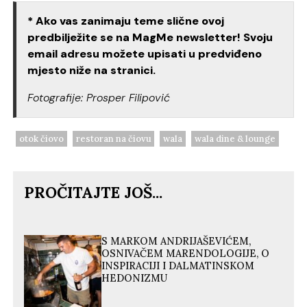
* Ako vas zanimaju teme slične ovoj
predbilježite se na MagMe newsletter! Svoju
email adresu možete upisati u predviđeno
mjesto niže na stranici.
Fotografije: Prosper Filipović
otok čiovo
restoran na čiovu
wala
wala dine & lounge
PROČITAJTE JOŠ...
S MARKOM ANDRIJAŠEVIĆEM,
OSNIVAČEM MARENDOLOGIJE, O
INSPIRACIJI I DALMATINSKOM
HEDONIZMU