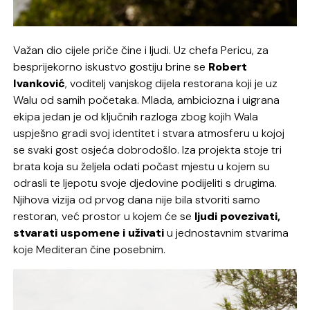
Važan dio cijele priče čine i ljudi. Uz chefa Pericu, za
besprijekorno iskustvo gostiju brine se
Robert
Ivanković
, voditelj vanjskog dijela restorana koji je uz
Walu od samih početaka. Mlada, ambiciozna i uigrana
ekipa jedan je od ključnih razloga zbog kojih Wala
uspješno gradi svoj identitet i stvara atmosferu u kojoj
se svaki gost osjeća dobrodošlo. Iza projekta stoje tri
brata koja su željela odati počast mjestu u kojem su
odrasli te ljepotu svoje djedovine podijeliti s drugima.
Njihova vizija od prvog dana nije bila stvoriti samo
restoran, već prostor u kojem će se
ljudi povezivati,
stvarati uspomene i uživati
u jednostavnim stvarima
koje Mediteran čine posebnim.