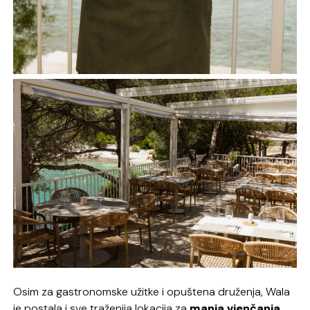
Osim za gastronomske užitke i opuštena druženja, Wala
je postala i sve traženija lokacija za
manja vjenčanja,