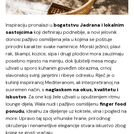
Inspiraciju pronalazi u
bogatstvu Jadrana i lokalnim
sastojcima
koji definiraju podneblje, a novi jelovnik
donosi pažljivo osmišljena jela u kojima se poštuje
prirodni karakter svake namirnice. Morski ježinci, plavi
rak, škampi, kozice, sipa i drugi plodovi mora zauzimaju
posebno mjesto na meniju, dok ljubitelji mesa mogu
uživati u sporo kuhanim goveđim obrazima, crnoj
slavonskoj svinji, janjetini i ribeye odresku. Riječ je o
kuhinji inspiriranoj Mediteranom, ali interpretiranoj na
suvremen način, s
naglaskom na okus, kvalitetu i
iskustvo
. Za one koji žele uživati u opuštenijem ritmu
lounge dijela, Wala nudi i pažljivo osmišljenu
finger food
ponudu
, idealnu za dijeljenje uz koktele, vina i pogled na
more. Upravo taj spoj vrhunske hrane, prirodnog
okruženja i nenametljive elegancije stvara iskustvo zbog
kojeg se gosti vraćaju.