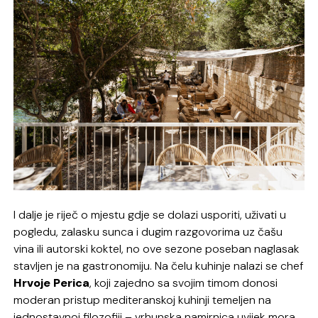
I dalje je riječ o mjestu gdje se dolazi usporiti, uživati u
pogledu, zalasku sunca i dugim razgovorima uz čašu
vina ili autorski koktel, no ove sezone poseban naglasak
stavljen je na gastronomiju. Na čelu kuhinje nalazi se chef
Hrvoje Perica
, koji zajedno sa svojim timom donosi
moderan pristup mediteranskoj kuhinji temeljen na
jednostavnoj filozofiji – vrhunska namirnica uvijek mora