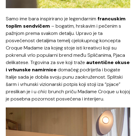
Samo ime bara inspirirano je legendarnim
francuskim
toplim sendvičem
– bogatim, hrskavim i pečenim s
pažnjom prema svakom detalju. Upravo je ta
posvećenost detaljima temelj cjelokupnog koncepta
Croque Madame iza kojeg stoje isti kreativci koji su
pokrenuli vrlo popularni brend među Splićanima, Pjaca
delikatese. Trgovina za sve koji traže
autentične okuse
i vrhunske namirnice
domaćeg podrijetla i bogate
Italije sada je dobila svoju punu zaokruženost. Splitski
šarm i vrhunski vizionarski potpis koji stoji iza “pjace”
preslikan je i u
chic
brunch priču Madame Croque u kojoj
je posebna pozornost posvećena i interijeru.