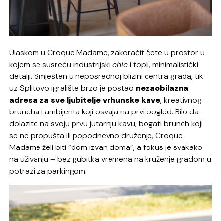
Ulaskom u Croque Madame, zakoračit ćete u prostor u
kojem se susreću industrijski
chic
i topli, minimalistički
detalji. Smješten u neposrednoj blizini centra grada, tik
uz Splitovo igralište brzo je postao
nezaobilazna
adresa za sve ljubitelje vrhunske kave
, kreativnog
bruncha i ambijenta koji osvaja na prvi pogled. Bilo da
dolazite na svoju prvu jutarnju kavu, bogati brunch koji
se ne propušta ili popodnevno druženje, Croque
Madame želi biti “dom izvan doma”, a fokus je svakako
na uživanju – bez gubitka vremena na kruženje gradom u
potrazi za parkingom.