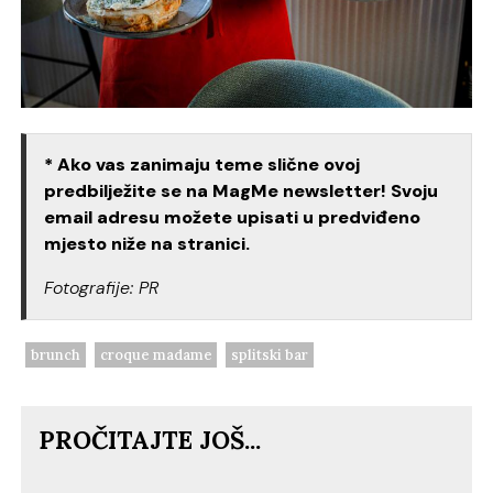
* Ako vas zanimaju teme slične ovoj
predbilježite se na MagMe newsletter! Svoju
email adresu možete upisati u predviđeno
mjesto niže na stranici.
Fotografije: PR
brunch
croque madame
splitski bar
PROČITAJTE JOŠ...