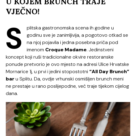
U KOJEM BRUNCH TRAJE
VJEČNO!
S
plitska gastronomska scena ih godine u
godinu sve je zanimljivija, a pogotovo otkad se
na njoj pojavila i jedna posebna priča pod
imenom
Croque Madame
. Jedinstveni
koncept koji ruši tradicionalne okvire restoranske
ponude pretvorio je ovo mjesto na adresi Ulice Hrvatske
Mornarice 1j, u prvi i jedini stopostotni
“All Day Brunch”
bar
u Splitu. Da, ovdje vrhunski osmišljen brunch meni
ne prestaje u rano poslijepodne, već traje tijekom cijelog
dana.