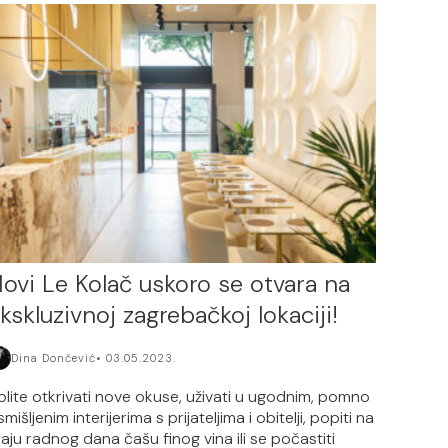
ovi Le Kolač uskoro se otvara na
kskluzivnoj zagrebačkoj lokaciji!
Dina Dončević
03.05.2023.
olite otkrivati nove okuse, uživati u ugodnim, pomno
mišljenim interijerima s prijateljima i obitelji, popiti na
raju radnog dana čašu finog vina ili se počastiti