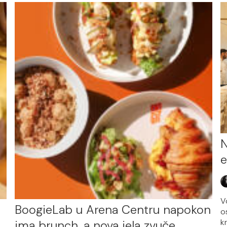
N
e
V
BoogieLab u Arena Centru napokon
os
k
ima brunch, a nova jela zvuče