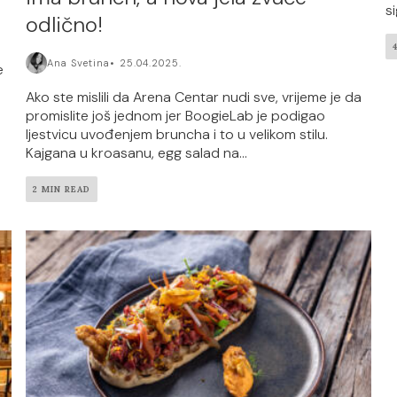
s
odlično!
Ana Svetina
25.04.2025.
e
Ako ste mislili da Arena Centar nudi sve, vrijeme je da
promislite još jednom jer BoogieLab je podigao
ljestvicu uvođenjem bruncha i to u velikom stilu.
Kajgana u kroasanu, egg salad na...
2 MIN READ