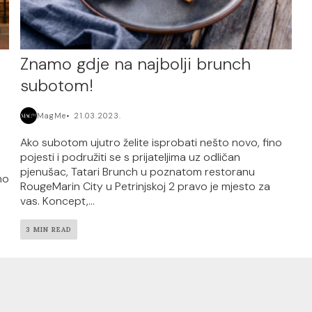
Znamo gdje na najbolji brunch
subotom!
MagMe
21.03.2023.
Ako subotom ujutro želite isprobati nešto novo, fino
pojesti i podružiti se s prijateljima uz odličan
pjenušac, Tatari Brunch u poznatom restoranu
mo
RougeMarin City u Petrinjskoj 2 pravo je mjesto za
vas. Koncept,...
3 MIN READ