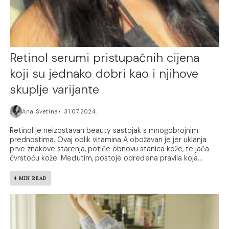
Retinol serumi pristupačnih cijena
koji su jednako dobri kao i njihove
skuplje varijante
Ana Svetina
31.07.2024.
Retinol je neizostavan beauty sastojak s mnogobrojnim
prednostima. Ovaj oblik vitamina A obožavan je jer uklanja
prve znakove starenja, potiče obnovu stanica kože, te jača
čvrstoću kože. Međutim, postoje određena pravila koja...
4 MIN READ