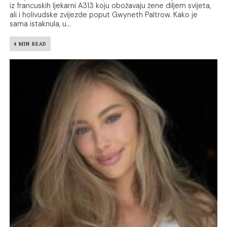
iz francuskih ljekarni A313 koju obožavaju žene diljem svijeta,
ali i holivudske zvijezde poput Gwyneth Paltrow. Kako je
sama istaknula, u...
4 MIN READ