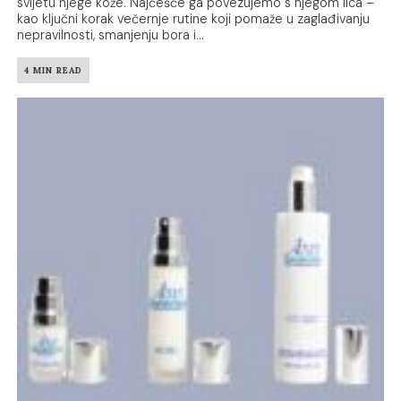
svijetu njege kože. Najčešće ga povezujemo s njegom lica –
kao ključni korak večernje rutine koji pomaže u zaglađivanju
nepravilnosti, smanjenju bora i...
4 MIN READ