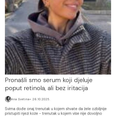
Pronašli smo serum koji djeluje
poput retinola, ali bez iritacija
Ana Svetina
26.10.2025.
Svima dođe onaj trenutak u kojem shvate da žele ozbiljnije
pristupiti njezi kože - trenutak u kojem više nije dovoljno