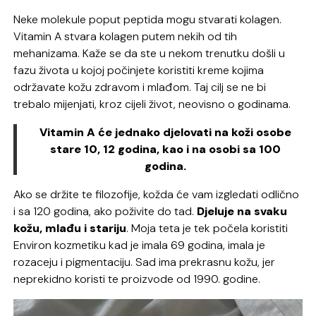
Neke molekule poput peptida mogu stvarati kolagen.
Vitamin A stvara kolagen putem nekih od tih
mehanizama. Kaže se da ste u nekom trenutku došli u
fazu života u kojoj počinjete koristiti kreme kojima
održavate kožu zdravom i mlađom. Taj cilj se ne bi
trebalo mijenjati, kroz cijeli život, neovisno o godinama.
Vitamin A će jednako djelovati na koži osobe
stare 10, 12 godina, kao i na osobi sa 100
godina.
Ako se držite te filozofije, kožda će vam izgledati odlično
i sa 120 godina, ako poživite do tad.
Djeluje na svaku
kožu, mlađu i stariju
. Moja teta je tek počela koristiti
Environ kozmetiku kad je imala 69 godina, imala je
rozaceju i pigmentaciju. Sad ima prekrasnu kožu, jer
neprekidno koristi te proizvode od 1990. godine.