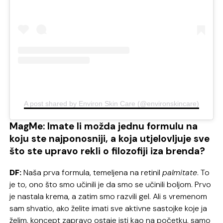
A post shared by Environ Skin Care (@environskincare)
MagMe: Imate li možda jednu formulu na
koju ste najponosniji, a koja utjelovljuje sve
što ste upravo rekli o filozofiji iza brenda?
DF:
Naša prva formula, temeljena na retinil
palmitate
. To
je to, ono što smo učinili je da smo se učinili boljom. Prvo
je nastala krema, a zatim smo razvili gel. Ali s vremenom
sam shvatio, ako želite imati sve aktivne sastojke koje ja
želim, koncept zapravo ostaje isti kao na početku, samo