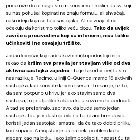
puno niže doze nego što mi koristimo. I mislim da svi koji
su nas pokušali kopirati ne znaju formulu, ali shvaćaju
našu ideju koja se tiče sastojaka. Ali ne znaju ili ne
očekuju da koristimo toliko veću dozu.
Tako da uvijek
završe s proizvodima koji su inferiorni, nisu toliko
učinkoviti i ne osvajaju tržište.
Jedan kemičar koji radi u kozmetičkoj industriji mi je
rekao da
kršim sva pravila jer stavljam više od dva
aktivna sastojka zajedno
. I to je također nešto što
nas razlikuje. Recimo, u liniji C-Quence imamo 16 aktivnih
sastojaka, kad koristite kremu i serum. I rekao je, uz to,
da sam potpuno u krivu jer ako stavim samo dva
sastojka, to je otprilike količina koju koža može podnijeti.
A tad se preferiralo, zapravo, da bude samo jedan
sastojak. Tad je industrija bila na toj razini, brendovi bi
koristili jedan sastojak i smatrali da će tako dobiti priliku
kod kupaca. A moj stav je da na neki problem kože
gledam kao na bitku, i ako želim pobijediti, napast ću taj