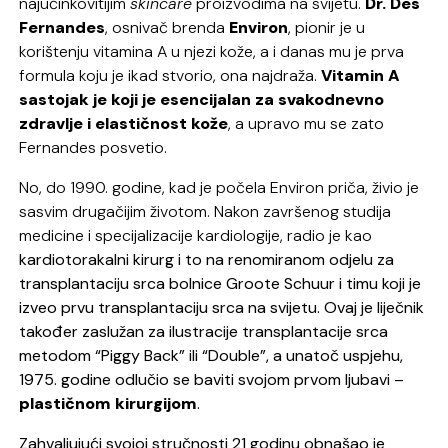
najučinkovitijim
skincare
proizvodima na svijetu.
Dr. Des
Fernandes
, osnivač brenda
Environ
, pionir je u
korištenju vitamina A u njezi kože, a i danas mu je prva
formula koju je ikad stvorio, ona najdraža.
Vitamin A
sastojak je koji je esencijalan za svakodnevno
zdravlje i elastičnost kože
, a upravo mu se zato
Fernandes posvetio.
No, do 1990. godine, kad je počela Environ priča, živio je
sasvim drugačijim životom. Nakon završenog studija
medicine i specijalizacije kardiologije, radio je kao
kardiotorakalni kirurg i to na renomiranom odjelu za
transplantaciju srca bolnice Groote Schuur i timu koji je
izveo prvu transplantaciju srca na svijetu. Ovaj je liječnik
također zaslužan za ilustracije transplantacije srca
metodom “Piggy Back” ili “Double”, a unatoč uspjehu,
1975. godine odlučio se baviti svojom prvom ljubavi –
plastičnom kirurgijom
.
Zahvaljujući svojoj stručnosti 21 godinu obnašao je