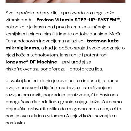
Sve je počelo od prve linije proizvoda za njegu kože
vitaminom A –
Environ Vitamin STEP-UP-SYSTEM™
,
nakon koje je lansirana i prva krema za sunčanje s
kemijskim i mineralnim filtrima te antioksidansima. Među
Fernandesovim inovacijama nalazi se i
tretman kože
mikroiglicama
, a kad je počeo spajati svoje spoznaje o
njezi kože s tehnologijom, lansiran je i patentirani
Ionzyme® DF Machine
– prvi uređaj za
niskofrekventnu sonoforezu i iontoforezu lica.
U svakoj karijeri, donio je revoluciju u industriji, a danas
ovaj znanstvenih i liječnik
nastavlja s istraživanjem i
razvijanjem novih, naprednih proizvode, što Environu
omogućava da redefinira granice njege kože. Zato smo
objeručke prihvatili priliku da razgovaramo s njim, a što
nam je sve otkrio o vitaminu A i njezi kože, saznajte u
nastavku.