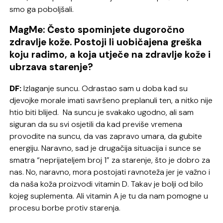
smo ga poboljšali.
MagMe: Često spominjete dugoročno
zdravlje kože. Postoji li uobičajena greška
koju radimo, a koja utječe na zdravlje kože i
ubrzava starenje?
DF:
Izlaganje suncu. Odrastao sam u doba kad su
djevojke morale imati savršeno preplanuli ten, a nitko nije
htio biti blijed. Na suncu je svakako ugodno, ali sam
siguran da su svi osjetili da kad previše vremena
provodite na suncu, da vas zapravo umara, da gubite
energiju. Naravno, sad je drugačija situacija i sunce se
smatra “neprijateljem broj 1” za starenje, što je dobro za
nas. No, naravno, mora postojati ravnoteža jer je važno i
da naša koža proizvodi vitamin D. Takav je bolji od bilo
kojeg suplementa. Ali vitamin A je tu da nam pomogne u
procesu borbe protiv starenja.