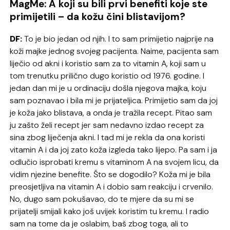
MagMe: A koji su bili prvi benefiti koje ste
primijetili – da kožu čini blistavijom?
DF:
To je bio jedan od njih. I to sam primijetio najprije na
koži majke jednog svojeg pacijenta. Naime, pacijenta sam
liječio od akni i koristio sam za to vitamin A, koji sam u
tom trenutku prilično dugo koristio od 1976. godine. I
jedan dan mi je u ordinaciju došla njegova majka, koju
sam poznavao i bila mi je prijateljica. Primijetio sam da joj
je koža jako blistava, a onda je tražila recept. Pitao sam
ju zašto želi recept jer sam nedavno izdao recept za
sina zbog liječenja akni. I tad mi je rekla da ona koristi
vitamin A i da joj zato koža izgleda tako lijepo. Pa sam i ja
odlučio isprobati kremu s vitaminom A na svojem licu, da
vidim njezine benefite. Što se dogodilo? Koža mi je bila
preosjetljiva na vitamin A i dobio sam reakciju i crvenilo.
No, dugo sam pokušavao, do te mjere da su mi se
prijatelji smijali kako još uvijek koristim tu kremu. I radio
sam na tome da je oslabim, baš zbog toga, ali to