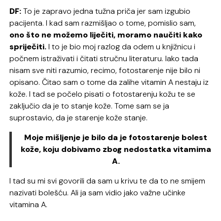
DF:
To je zapravo jedna tužna priča jer sam izgubio
pacijenta. I kad sam razmišljao o tome, pomislio sam,
ono što ne možemo liječiti, moramo naučiti kako
spriječiti.
I to je bio moj razlog da odem u knjižnicu i
počnem istraživati i čitati stručnu literaturu. Iako tada
nisam sve niti razumio, recimo, fotostarenje nije bilo ni
opisano. Čitao sam o tome da zalihe vitamin A nestaju iz
kože. I tad se počelo pisati o fotostarenju kožu te se
zaključio da je to stanje kože. Tome sam se ja
suprostavio, da je starenje kože stanje.
Moje mišljenje je bilo da je fotostarenje bolest
kože, koju dobivamo zbog nedostatka vitamima
A.
I tad su mi svi govorili da sam u krivu te da to ne smijem
nazivati bolešću. Ali ja sam vidio jako važne učinke
vitamina A.