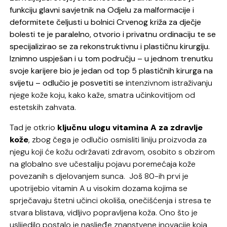
funkciju glavni savjetnik na Odjelu za malformacije i
deformitete čeljusti u bolnici Crvenog križa za dječje
bolesti te je paralelno, otvorio i privatnu ordinaciju te se
specijalizirao se za rekonstruktivnu i plastičnu kirurgiju.
Iznimno uspješan i u tom području – u jednom trenutku
svoje karijere bio je jedan od top 5 plastičnih kirurga na
svijetu – odlučio je posvetiti se i
ntenzivnom istraživanju
njege kože koju, kako kaže, smatra učinkovitijom od
estetskih zahvata.
Tad je otkrio
ključnu ulogu vitamina A za zdravlje
kože
, zbog čega je odlučio osmisliti liniju proizvoda za
njegu koji će kožu održavati zdravom, osobito s obzirom
na globalno sve učestaliju pojavu poremećaja kože
povezanih s djelovanjem sunca. Još 80-ih prvi je
upotrijebio vitamin A u visokim dozama kojima se
sprječavaju štetni učinci okoliša, onečišćenja i stresa te
stvara blistava, vidljivo popravljena koža. Ono što je
uslijedilo postalo je nasljeđe znanstvene inovacije koja