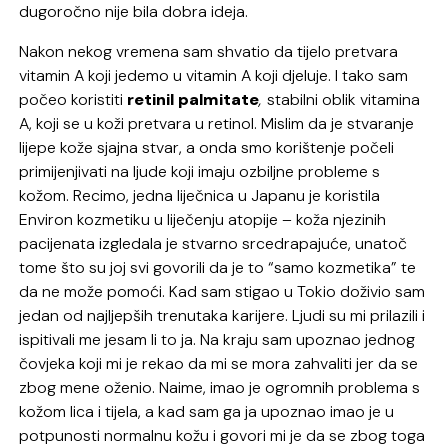
dugoročno nije bila dobra ideja.
Nakon nekog vremena sam shvatio da tijelo pretvara
vitamin A koji jedemo u vitamin A koji djeluje. I tako sam
počeo koristiti
retinil
palmitate
,
stabilni oblik vitamina
A, koji se u koži pretvara u retinol. Mislim da je stvaranje
lijepe kože sjajna stvar, a onda smo korištenje počeli
primijenjivati na ljude koji imaju ozbiljne probleme s
kožom. Recimo, jedna liječnica u Japanu je koristila
Environ kozmetiku u liječenju atopije – koža njezinih
pacijenata izgledala je stvarno srcedrapajuće, unatoč
tome što su joj svi govorili da je to “samo kozmetika” te
da ne može pomoći. Kad sam stigao u Tokio doživio sam
jedan od najljepših trenutaka karijere. Ljudi su mi prilazili i
ispitivali me jesam li to ja. Na kraju sam upoznao jednog
čovjeka koji mi je rekao da mi se mora zahvaliti jer da se
zbog mene oženio. Naime, imao je ogromnih problema s
kožom lica i tijela, a kad sam ga ja upoznao imao je u
potpunosti normalnu kožu i govori mi je da se zbog toga