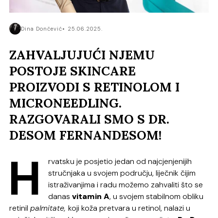
Dina Dončević
25.06.2025.
ZAHVALJUJUĆI NJEMU
POSTOJE SKINCARE
PROIZVODI S RETINOLOM I
MICRONEEDLING.
RAZGOVARALI SMO S DR.
DESOM FERNANDESOM!
H
rvatsku je posjetio jedan od najcjenjenijih
stručnjaka u svojem području, liječnik čijim
istraživanjima i radu možemo zahvaliti što se
danas
vitamin A
, u svojem stabilnom obliku
retinil
palmitate,
koji koža pretvara u retinol, nalazi u