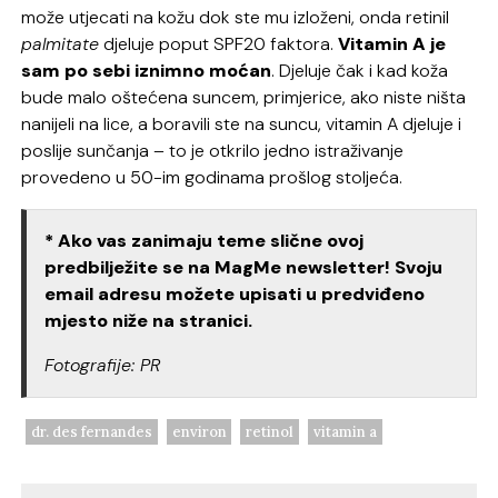
može utjecati na kožu dok ste mu izloženi, onda retinil
palmitate
djeluje poput SPF20 faktora.
Vitamin A je
sam po sebi iznimno moćan
. Djeluje čak i kad koža
bude malo oštećena suncem, primjerice, ako niste ništa
nanijeli na lice, a boravili ste na suncu, vitamin A djeluje i
poslije sunčanja – to je otkrilo jedno istraživanje
provedeno u 50-im godinama prošlog stoljeća.
* Ako vas zanimaju teme slične ovoj
predbilježite se na MagMe newsletter! Svoju
email adresu možete upisati u predviđeno
mjesto niže na stranici.
Fotografije: PR
dr. des fernandes
environ
retinol
vitamin a