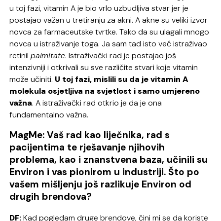
u toj fazi, vitamin A je bio vrlo uzbudljiva stvar jer je
postajao važan u tretiranju za akni. A akne su veliki izvor
novca za farmaceutske tvrtke. Tako da su ulagali mnogo
novca u istraživanje toga. Ja sam tad isto već istraživao
retinil
palmitate
. Istraživački rad je postajao još
intenzivniji i otkrivali su sve različite stvari koje vitamin
može učiniti.
U toj fazi, mislili su da je vitamin A
molekula osjetljiva na svjetlost i samo umjereno
važna
. A istraživački rad otkrio je da je ona
fundamentalno važna.
MagMe: Vaš rad kao liječnika, rad s
pacijentima te rješavanje njihovih
problema, kao i znanstvena baza, učinili su
Environ i vas pionirom u industriji. Što po
vašem mišljenju još razlikuje Environ od
drugih brendova?
DF:
Kad pogledam druge brendove, čini mi se da koriste