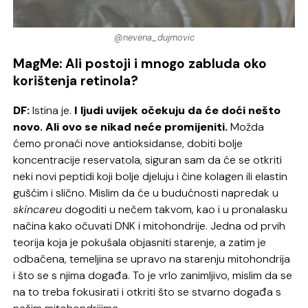
@nevena_dujmovic
MagMe: Ali postoji i mnogo zabluda oko
korištenja retinola?
DF:
Istina je.
I ljudi uvijek očekuju da će doći nešto
novo. Ali ovo se nikad neće promijeniti.
Možda
ćemo pronaći nove antioksidanse, dobiti bolje
koncentracije reservatola, siguran sam da će se otkriti
neki novi peptidi koji bolje djeluju i čine kolagen ili elastin
gušćim i slično. Mislim da će u budućnosti napredak u
skincareu
dogoditi u nečem takvom, kao i u pronalasku
načina kako očuvati DNK i mitohondrije. Jedna od prvih
teorija koja je pokušala objasniti starenje, a zatim je
odbačena, temeljina se upravo na starenju mitohondrija
i što se s njima događa. To je vrlo zanimljivo, mislim da se
na to treba fokusirati i otkriti što se stvarno događa s