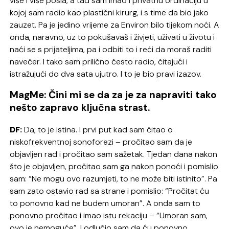
više i više posla, a tad sam imao i privatnu ordinaciju u
kojoj sam radio kao plastični kirurg, i s time da bio jako
zauzet. Pa je jedino vrijeme za Environ bilo tijekom noći. A
onda, naravno, uz to pokušavaš i živjeti, uživati u životu i
naći se s prijateljima, pa i odbiti to i reći da moraš raditi
navečer. I tako sam prilično često radio, čitajući i
istražujući do dva sata ujutro. I to je bio pravi izazov.
MagMe: Čini mi se da za je za napraviti tako
nešto zapravo ključna strast.
DF:
Da, to je istina. I prvi put kad sam čitao o
niskofrekventnoj sonoforezi – pročitao sam da je
objavljen rad i pročitao sam sažetak. Tjedan dana nakon
što je objavljen, pročitao sam ga nakon ponoći i pomislio
sam: “Ne mogu ovo razumjeti, to ne može biti istinito”. Pa
sam zato ostavio rad sa strane i pomislio: “Pročitat ću
to ponovno kad ne budem umoran”. A onda sam to
ponovno pročitao i imao istu rekaciju – “Umoran sam,
ovo je nemoguće”. I odlučio sam da ću ponovno