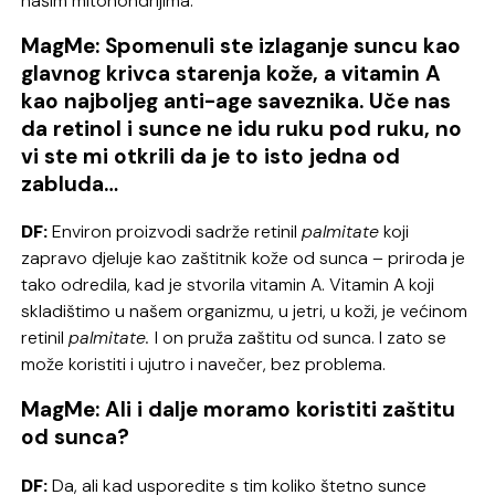
našim mitohondrijima.
MagMe: Spomenuli ste izlaganje suncu kao
glavnog krivca starenja kože, a vitamin A
kao najboljeg anti-age saveznika. Uče nas
da retinol i sunce ne idu ruku pod ruku, no
vi ste mi otkrili da je to isto jedna od
zabluda…
DF:
Environ proizvodi sadrže retinil
palmitate
koji
zapravo djeluje kao zaštitnik kože od sunca – priroda je
tako odredila, kad je stvorila vitamin A. Vitamin A koji
skladištimo u našem organizmu, u jetri, u koži, je većinom
retinil
palmitate.
I on pruža zaštitu od sunca. I zato se
može koristiti i ujutro i navečer, bez problema.
MagMe: Ali i dalje moramo koristiti zaštitu
od sunca?
DF:
Da, ali kad usporedite s tim koliko štetno sunce