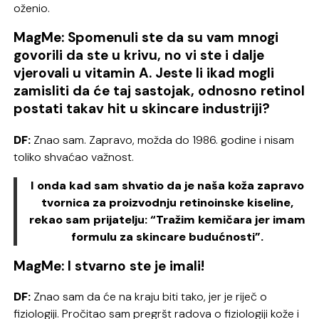
oženio.
MagMe: Spomenuli ste da su vam mnogi
govorili da ste u krivu, no vi ste i dalje
vjerovali u vitamin A. Jeste li ikad mogli
zamisliti da će taj sastojak, odnosno retinol
postati takav hit u skincare industriji?
DF:
Znao sam. Zapravo, možda do 1986. godine i nisam
toliko shvaćao važnost.
I onda kad sam shvatio da je naša koža zapravo
tvornica za proizvodnju retinoinske kiseline,
rekao sam prijatelju: “Tražim kemičara jer imam
formulu za skincare budućnosti”.
MagMe: I stvarno ste je imali!
DF:
Znao sam da će na kraju biti tako, jer je riječ o
fiziologiji. Pročitao sam pregršt radova o fiziologiji kože i