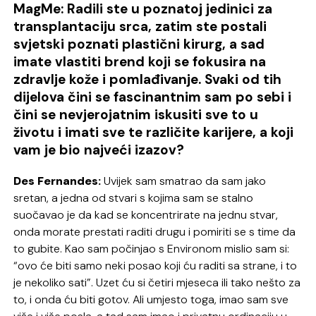
MagMe: Radili ste u poznatoj jedinici za
transplantaciju srca, zatim ste postali
svjetski poznati plastični kirurg, a sad
imate vlastiti brend koji se fokusira na
zdravlje kože i pomlađivanje. Svaki od tih
dijelova čini se fascinantnim sam po sebi i
čini se nevjerojatnim iskusiti sve to u
životu i imati sve te različite karijere, a koji
vam je bio najveći izazov?
Des Fernandes:
Uvijek sam smatrao da sam jako
sretan, a jedna od stvari s kojima sam se stalno
suočavao je da kad se koncentrirate na jednu stvar,
onda morate prestati raditi drugu i pomiriti se s time da
to gubite. Kao sam počinjao s Environom mislio sam si:
“ovo će biti samo neki posao koji ću raditi sa strane, i to
je nekoliko sati”. Uzet ću si četiri mjeseca ili tako nešto za
to, i onda ću biti gotov. Ali umjesto toga, imao sam sve