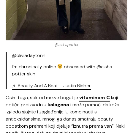
@aishapotter
@oliviadaytonn
I’m chronically online
obsessed with @aisha
potter skin
♬ Beauty And A Beat – Justin Bieber
Osim toga, sok od mrkve bogat je
vitaminom C
koji
potiče proizvodnju
kolagena
i može pomoći da koža
izgleda sjajnije i zaglađenije. U kombinaciji s
antioksidansima, mnogi ga danas smatraju beauty
dodatkom prehrani koji djeluje “iznutra prema van”. Neki