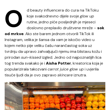
O
d beauty influencera do cura na TikToku
koje svakodnevno dijele svoje
glow up
rutine, jedno piće posljednjih je mjeseci
doslovno preplavilo društvene mreže –
sok
od mrkve
. Ako ste barem jednom otvorili TikTok ili
Instagram, velika je šansa da vam je iskočio video u
kojem netko pije veliku čašu narančastog soka uz
tvrdnju da upravo zahvaljujući njemu ima blistavu kožu i
prirodan
sun-kissed
izgled. Jedno od najpoznatijih lica
tog trenda svakako je i
Aisha Potter
, kreatorica koja je
popularizirala takozvani
carrot juice glow up
i uvjerila
tisuće ljudi da je ovo zapravo
skincare
iznutra.