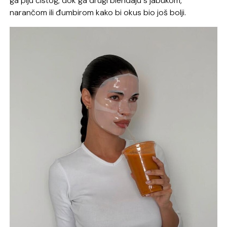
ga piju čistog, dok ga drugi blendaju s jabukom,
narančom ili đumbirom kako bi okus bio još bolji.