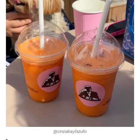
@cinziabayliszullo