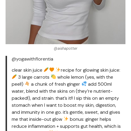
@aishapotter
@yogawithflorentia
clear skin juice
recipe for glowing skin juice:
3 large carrots
whole lemon (yes, with the
peel!)
a chunk of fresh ginger
add 500ml
water, blend with the skins on (they’re nutrient-
packed!), and strain. that’s it!! I sip this on an empty
stomach when I want to boost my skin, digestion,
and immunity in one go. it’s gentle, sweet, and gives
me that inside-out glow
bonus: ginger helps
reduce inflammation + supports gut health, which is