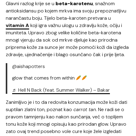
Glavni razlog krije se u
beta-karotenu
, snažnom
antioksidansu po kojem mrkva ima svoju prepoznatljivu
narančastu boju. Tijelo beta-karoten pretvara u
vitamin A
koji igra važnu ulogu u zdravlju kože, očiju i
imuniteta. Upravo zbog velike količine beta-karotena
mnogi vjeruju da sok od mrkve djeluje kao prirodna
priprema kože za sunce jer može pomoći koži da izgleda
zdravije, ujednačenije i blago osunčano čak i prije ljeta.
@aishapotters
glow that comes from within
♬ Hell N Back (feat. Summer Walker) – Bakar
Zanimljivo je i to da redovita konzumacija može koži dati
suptilan zlatni ton, poznat kao
carrot tan
. Ne radi se o
pravom tamnjenju kao nakon sunčanja, već o toplijem
tonu kože koji mnogi opisuju kao prirodan glow. Upravo
zato ovaj trend posebno vole cure koje žele izgledati