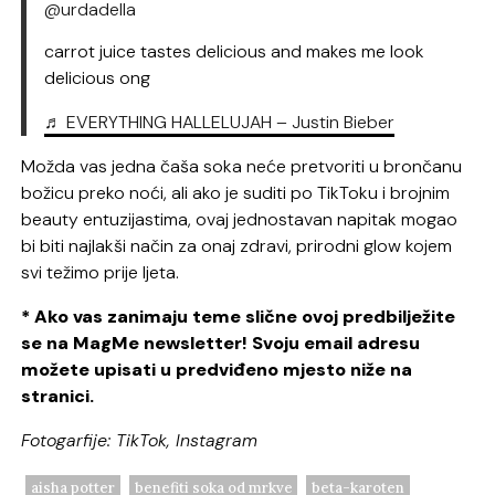
@urdadella
carrot juice tastes delicious and makes me look
delicious ong
♬ EVERYTHING HALLELUJAH – Justin Bieber
Možda vas jedna čaša soka neće pretvoriti u brončanu
božicu preko noći, ali ako je suditi po TikToku i brojnim
beauty entuzijastima, ovaj jednostavan napitak mogao
bi biti najlakši način za onaj zdravi, prirodni glow kojem
svi težimo prije ljeta.
* Ako vas zanimaju teme slične ovoj predbilježite
se na MagMe newsletter! Svoju email adresu
možete upisati u predviđeno mjesto niže na
stranici.
Fotogarfije: TikTok, Instagram
aisha potter
benefiti soka od mrkve
beta-karoten