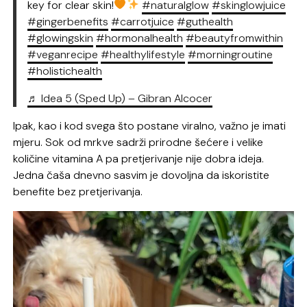
key for clear skin!
#naturalglow
#skinglowjuice
#gingerbenefits
#carrotjuice
#guthealth
#glowingskin
#hormonalhealth
#beautyfromwithin
#veganrecipe
#healthylifestyle
#morningroutine
#holistichealth
♬ Idea 5 (Sped Up) – Gibran Alcocer
Ipak, kao i kod svega što postane viralno, važno je imati
mjeru. Sok od mrkve sadrži prirodne šećere i velike
količine vitamina A pa pretjerivanje nije dobra ideja.
Jedna čaša dnevno sasvim je dovoljna da iskoristite
benefite bez pretjerivanja.