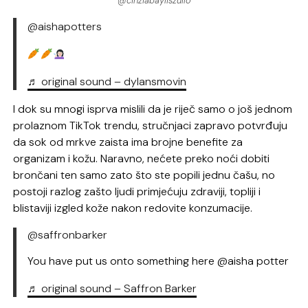
@cinziabayliszullo
@aishapotters
♬ original sound – dylansmovin
I dok su mnogi isprva mislili da je riječ samo o još jednom
prolaznom TikTok trendu, stručnjaci zapravo potvrđuju
da sok od mrkve zaista ima brojne benefite za
organizam i kožu. Naravno, nećete preko noći dobiti
brončani ten samo zato što ste popili jednu čašu, no
postoji razlog zašto ljudi primjećuju zdraviji, topliji i
blistaviji izgled kože nakon redovite konzumacije.
@saffronbarker
You have put us onto something here @aisha potter
♬ original sound – Saffron Barker