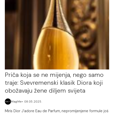
Priča koja se ne mijenja, nego samo
traje: Svevremenski klasik Diora koji
obožavaju žene diljem svijeta
MagMe
08.05.2025.
Miris Dior J’adore Eau de Parfum, nepromijenjene formule još