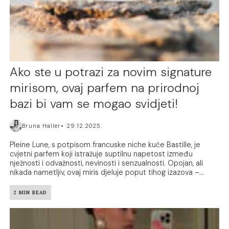
Ako ste u potrazi za novim signature
mirisom, ovaj parfem na prirodnoj
bazi bi vam se mogao svidjeti!
Bruna Haller
29.12.2025.
Pleine Lune, s potpisom francuske niche kuće Bastille, je
cvjetni parfem koji istražuje suptilnu napetost između
nježnosti i odvažnosti, nevinosti i senzualnosti. Opojan, ali
nikada nametljiv, ovaj miris djeluje poput tihog izazova –...
2 MIN READ