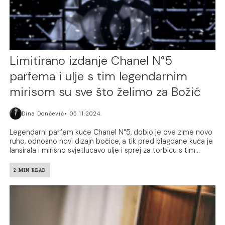
Limitirano izdanje Chanel N°5
parfema i ulje s tim legendarnim
mirisom su sve što želimo za Božić
Dina Dončević
05.11.2024.
Legendarni parfem kuće Chanel N°5, dobio je ove zime novo
ruho, odnosno novi dizajn bočice, a tik pred blagdane kuća je
lansirala i mirisno svjetlucavo ulje i sprej za torbicu s tim...
2 MIN READ