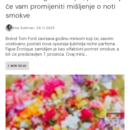
će vam promijeniti mišljenje o noti
smokve
Ana Svetina
26.11.2025.
Brend Tom Ford završava godinu mirisom koji će, sasvim
očekivano, postati nova opsesija ljubitelja niche parfema.
Figue Érotique zamišljen je kao olfaktivni portret smokve, a
bit će predstavljen 7. prosinca. Ovaj miris...
2 MIN READ