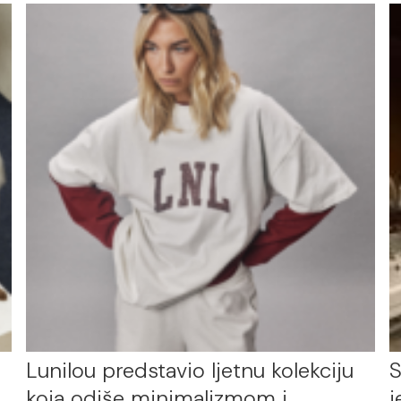
Lunilou predstavio ljetnu kolekciju
S
koja odiše minimalizmom i
j