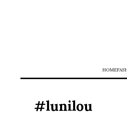
HOME
FAS
#lunilou