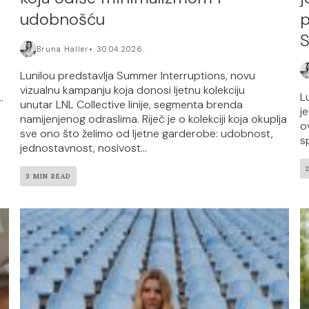
udobnošću
p
S
Bruna Haller
30.04.2026.
Lunilou predstavlja Summer Interruptions, novu
vizualnu kampanju koja donosi ljetnu kolekciju
L
.
unutar LNL Collective linije, segmenta brenda
j
namijenjenog odraslima. Riječ je o kolekciji koja okuplja
o
sve ono što želimo od ljetne garderobe: udobnost,
sp
jednostavnost, nosivost...
3 MIN READ