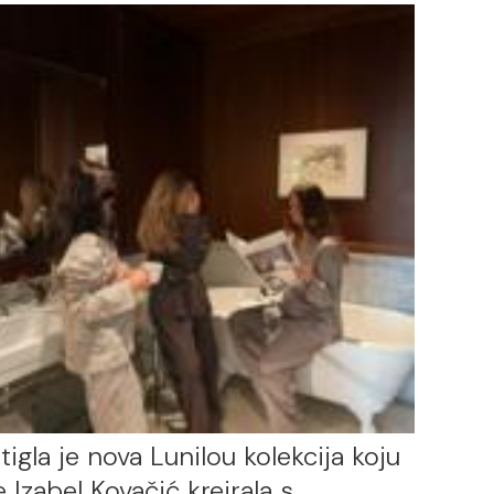
tigla je nova Lunilou kolekcija koju
e Izabel Kovačić kreirala s