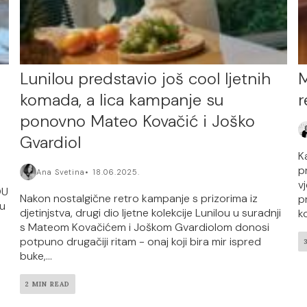
Lunilou predstavio još cool ljetnih
M
komada, a lica kampanje su
r
ponovno Mateo Kovačić i Joško
Gvardiol
K
p
Ana Svetina
18.06.2025.
o
v
OU
Nakon nostalgične retro kampanje s prizorima iz
p
ju
djetinjstva, drugi dio ljetne kolekcije Lunilou u suradnji
ko
s Mateom Kovačićem i Joškom Gvardiolom donosi
potpuno drugačiji ritam - onaj koji bira mir ispred
buke,...
2 MIN READ