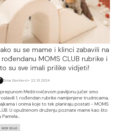
ako su se mame i klinci zabavili na
. rođendanu MOMS CLUB rubrike i
to su sve imali prilike vidjeti!
Dina Dončević
22.10.2024.
 prepunom Meštrovićevom paviljonu jučer smo
roslavili 1. rođendan rubrike namijenjene trudnicama,
ajkama i onima koje to tek planiraju postati - MOMS
LUB. U opuštenom druženju poznate mame kao što
u Pamela...
6 MIN READ