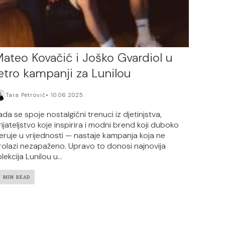
ateo Kovačić i Joško Gvardiol u
etro kampanji za Lunilou
Tara Petrović
10.06.2025.
ada se spoje nostalgični trenuci iz djetinjstva,
rijateljstvo koje inspirira i modni brend koji duboko
jeruje u vrijednosti — nastaje kampanja koja ne
rolazi nezapaženo. Upravo to donosi najnovija
lekcija Lunilou u...
3 MIN READ