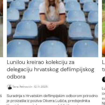
Lunilou kreirao kolekciju za
L
delegaciju hrvatskog deflimpijskog
t
odbora
Tara Petrović
12.11.2025.
L
o
oš
Suradnja s Hrvatskim deflimpijskim odborom prirodno
s
t
je proizašla iz poziva Olivera Lušića, predsjednika
Nj