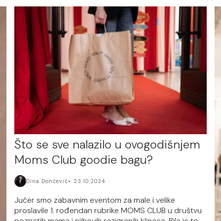
Što se sve nalazilo u ovogodišnjem
Moms Club goodie bagu?
Dina Dončević
23.10.2024.
Jučer smo zabavnim eventom za male i velike
proslavile 1. rođendan rubrike MOMS CLUB u društvu
poznatih mama i njihovih razigranih klinaca. Bila je to