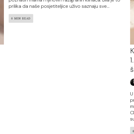
prilika da naše posjetiteljice uživo saznaju sve...
6 MIN READ
K
1
š
U
p
m
C
s