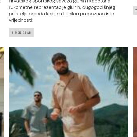
a
Hrvatskog sportskog saveza gluhih i kapetana
rukometne reprezentacije gluhih, dugogodišnjeg
prijatelja brenda koji je u Lunilou prepoznao iste
vrijednosti:...
3 MIN READ