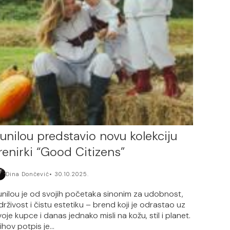
unilou predstavio novu kolekciju
renirki “Good Citizens”
Dina Dončević
30.10.2025.
unilou je od svojih početaka sinonim za udobnost,
drživost i čistu estetiku – brend koji je odrastao uz
voje kupce i danas jednako misli na kožu, stil i planet.
ihov potpis je...