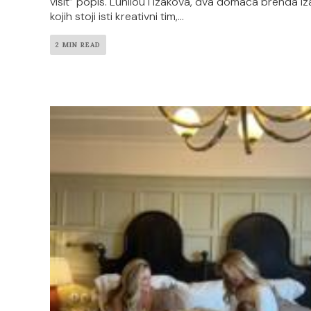
visit” popis. Lunilou i Izakova, dva domaća brenda iz
kojih stoji isti kreativni tim,...
2 MIN READ