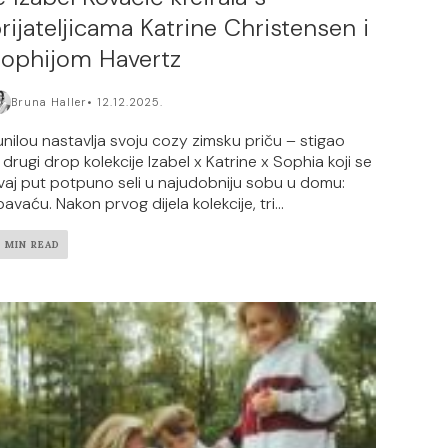
rijateljicama Katrine Christensen i
ophijom Havertz
Bruna Haller
12.12.2025.
unilou nastavlja svoju cozy zimsku priču – stigao
e drugi drop kolekcije Izabel x Katrine x Sophia koji se
vaj put potpuno seli u najudobniju sobu u domu:
avaću. Nakon prvog dijela kolekcije, tri...
2 MIN READ