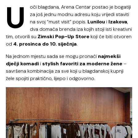
U
oči blagdana, Arena Centar postao je bogatiji
za još jednu modnu adresu koju vrijedi staviti
na svoj “must visit” popis.
Lunilou
i
Izakova
,
dva domaća brenda iza kojih stoji isti kreativni
tim, otvorili su
Zimski Pop-Up Store
koji će biti otvoren
od
4. prosinca do 10. siječnja
.
Na jednom mjestu sada se mogu pronaći
najmekši
dječji komadi
i
stylish favoriti za moderne žene
–
savršena kombinacija za sve koji u blagdanskoj kupnji
žele spojiti praktično, lijepo i odgovorno.