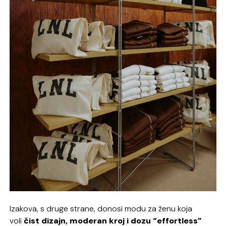
Izakova, s druge strane, donosi modu za ženu koja
voli
čist dizajn, moderan kroj i dozu “effortless”