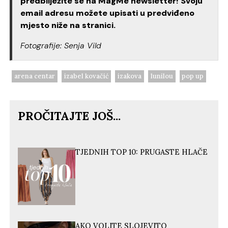
predbilježite se na MagMe newsletter! Svoju
email adresu možete upisati u predviđeno
mjesto niže na stranici.
Fotografije: Senja Vild
arena centar
izabel kovačić
izakova
lunilou
pop up
PROČITAJTE JOŠ...
TJEDNIH TOP 10: PRUGASTE HLAČE
AKO VOLITE SLOJEVITO