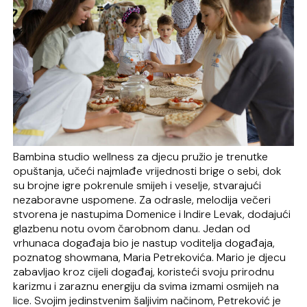
Bambina studio wellness za djecu pružio je trenutke
opuštanja, učeći najmlađe vrijednosti brige o sebi, dok
su brojne igre pokrenule smijeh i veselje, stvarajući
nezaboravne uspomene. Za odrasle, melodija večeri
stvorena je nastupima Domenice i Indire Levak, dodajući
glazbenu notu ovom čarobnom danu. Jedan od
vrhunaca događaja bio je nastup voditelja događaja,
poznatog showmana, Maria Petrekovića. Mario je djecu
zabavljao kroz cijeli događaj, koristeći svoju prirodnu
karizmu i zaraznu energiju da svima izmami osmijeh na
lice. Svojim jedinstvenim šaljivim načinom, Petreković je