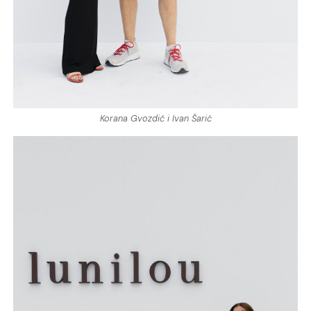
Korana Gvozdić i Ivan Šarić