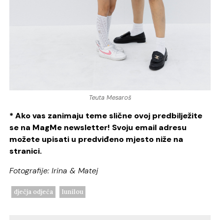
Teuta Mesaroš
* Ako vas zanimaju teme slične ovoj predbilježite
se na MagMe newsletter! Svoju email adresu
možete upisati u predviđeno mjesto niže na
stranici.
Fotografije: Irina & Matej
dječja odjeća
lunilou