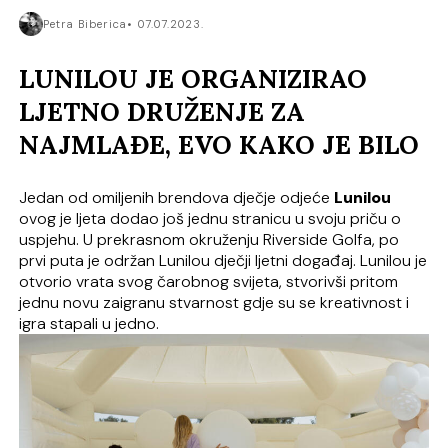
Petra Biberica
07.07.2023.
LUNILOU JE ORGANIZIRAO
LJETNO DRUŽENJE ZA
NAJMLAĐE, EVO KAKO JE BILO
Jedan od omiljenih brendova dječje odjeće
Lunilou
ovog je ljeta dodao još jednu stranicu u svoju priču o
uspjehu. U prekrasnom okruženju Riverside Golfa, po
prvi puta je održan Lunilou dječji ljetni događaj. Lunilou je
otvorio vrata svog čarobnog svijeta, stvorivši pritom
jednu novu zaigranu stvarnost gdje su se kreativnost i
igra stapali u jedno.