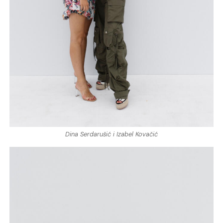
Dina Serdarušić i Izabel Kovačić