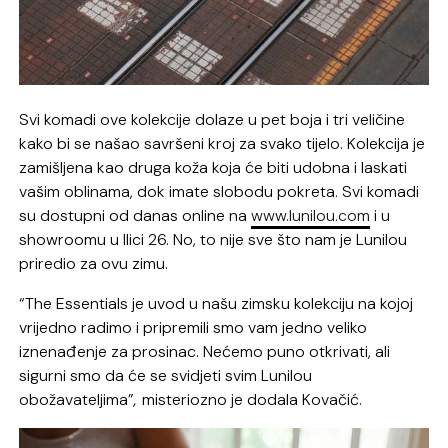
Svi komadi ove kolekcije dolaze u pet boja i tri veličine
kako bi se našao savršeni kroj za svako tijelo. Kolekcija je
zamišljena kao druga koža koja će biti udobna i laskati
vašim oblinama, dok imate slobodu pokreta. Svi komadi
su dostupni od danas online na
www.lunilou.com
i u
showroomu u Ilici 26. No, to nije sve što nam je Lunilou
priredio za ovu zimu.
“The Essentials je uvod u našu zimsku kolekciju na kojoj
vrijedno radimo i pripremili smo vam jedno veliko
iznenađenje za prosinac. Nećemo puno otkrivati, ali
sigurni smo da će se svidjeti svim Lunilou
obožavateljima”
,
misteriozno je dodala Kovačić.