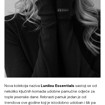
Nova kolekcija naziva
Lunilou Essentials
sastoji se od
nekoliko ključnih komada udobne pamučne odjeće za
tople jesenske dane. Rebrasti pamuk jedan je od
trendova ove godine koji je istodobno udoban i šik pa