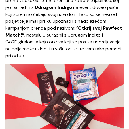
brend visokokvalitetne prehrane za kućne ljubimce, koji
je u suradnji s
Udrugom Indigo
na event doveo psiće
koji spremno čekaju svoj novi dom. Tako su se neki od
posjetitelja imali priliku upoznati i s nadolazećom
kampanjom brenda pod nazivom: “
Otkrij svoj Pawfect
Match!”
, nastalu u suradnji s Udrugom Indigo i
Go2Digitalom, a koja otkriva koji se pas za udomljavanje
najbolje može uklopiti u vašu obitelj te vam tako pomoći
pri odluci.