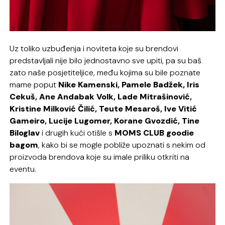
Uz toliko uzbuđenja i noviteta koje su brendovi
predstavljali nije bilo jednostavno sve upiti, pa su baš
zato naše posjetiteljice, među kojima su bile poznate
mame poput
Nike Kamenski, Pamele Badžek, Iris
Cekuš, Ane Andabak Volk, Lade Mitrašinović,
Kristine Milković Čilić, Teute Mesaroš, Ive Vitić
Gameiro, Lucije Lugomer, Korane Gvozdić, Tine
Biloglav
i drugih kući otišle s
MOMS CLUB goodie
bagom
, kako bi se mogle pobliže upoznati s nekim od
proizvoda brendova koje su imale priliku otkriti na
eventu.