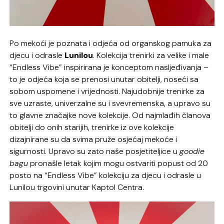
Po mekoći je poznata i odjeća od organskog pamuka za
djecu i odrasle
Lunilou
. Kolekcija trenirki za velike i male
“Endless Vibe” inspirirana je konceptom nasljeđivanja –
to je odjeća koja se prenosi unutar obitelji, noseći sa
sobom uspomene i vrijednosti. Najudobnije trenirke za
sve uzraste, univerzalne su i svevremenska, a upravo su
to glavne značajke nove kolekcije. Od najmlađih članova
obitelji do onih starijih, trenirke iz ove kolekcije
dizajnirane su da svima pruže osjećaj mekoće i
sigurnosti. Upravo su zato naše posjetiteljice u
goodie
bagu
pronašle letak kojim mogu ostvariti popust od 20
posto na “Endless Vibe” kolekciju za djecu i odrasle u
Lunilou trgovini unutar Kaptol Centra.