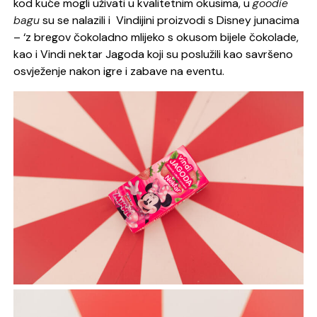
kod kuće mogli uživati u kvalitetnim okusima, u
goodie
bagu
su se nalazili i Vindijini proizvodi s Disney junacima
– ‘z bregov čokoladno mlijeko s okusom bijele čokolade,
kao i Vindi nektar Jagoda koji su poslužili kao savršeno
osvježenje nakon igre i zabave na eventu.