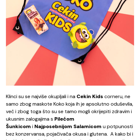
Klinci su se najviše okupljali i na
Cekin Kids
corneru, ne
samo zbog maskote Koko koja ih je apsolutno oduševila,
već i zbog toga što su se tamo mogli okrijepiti zdravim i
ukusnim zalogajima s
Pilećom
Šunkicom
i
Najposebnijom Salamicom
u potpunosti
bez konzervansa, pojačivača okusa i glutena. A kako bi i