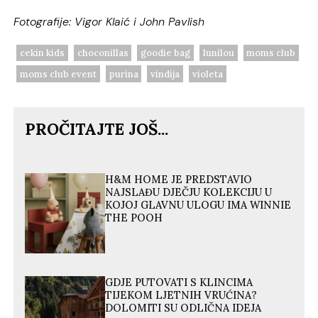
Fotografije: Vigor Klaić i John Pavlish
cekin kids
choconillas
goodie bag
lunilou
moms club
moms club event
purina
vindija
violeta
PROČITAJTE JOŠ...
H&M HOME JE PREDSTAVIO
NAJSLAĐU DJEČJU KOLEKCIJU U
KOJOJ GLAVNU ULOGU IMA WINNIE
THE POOH
GDJE PUTOVATI S KLINCIMA
TIJEKOM LJETNIH VRUĆINA?
DOLOMITI SU ODLIČNA IDEJA