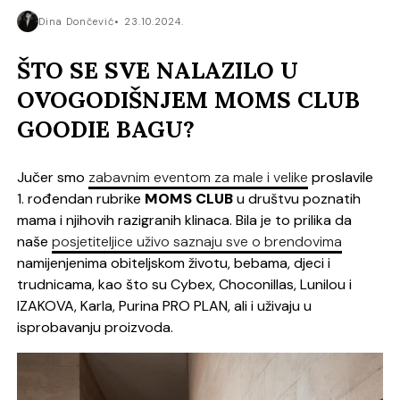
Dina Dončević
23.10.2024.
ŠTO SE SVE NALAZILO U
OVOGODIŠNJEM MOMS CLUB
GOODIE BAGU?
Jučer smo
zabavnim eventom za male i velike
proslavile
1. rođendan rubrike
MOMS CLUB
u društvu poznatih
mama i njihovih razigranih klinaca. Bila je to prilika da
naše
posjetiteljice uživo saznaju sve o brendovima
namijenjenima obiteljskom životu, bebama, djeci i
trudnicama, kao što su Cybex, Choconillas, Lunilou i
IZAKOVA, Karla, Purina PRO PLAN, ali i uživaju u
isprobavanju proizvoda.