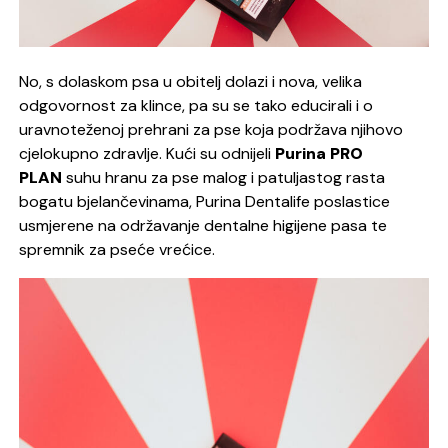
No, s dolaskom psa u obitelj dolazi i nova, velika
odgovornost za klince, pa su se tako educirali i o
uravnoteženoj prehrani za pse koja podržava njihovo
cjelokupno zdravlje. Kući su odnijeli
Purina
PRO
PLAN
suhu hranu za pse malog i patuljastog rasta
bogatu bjelančevinama, Purina Dentalife poslastice
usmjerene na održavanje dentalne higijene pasa te
spremnik za pseće vrećice.