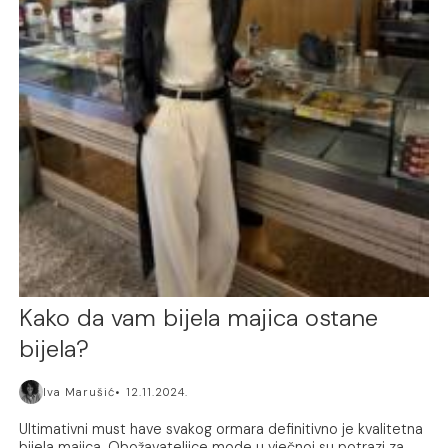
Kako da vam bijela majica ostane
bijela?
Iva Marušić
12.11.2024.
Ultimativni must have svakog ormara definitivno je kvalitetna
bijela majica. Obožavateljice mode u vječnoj su potrazi za