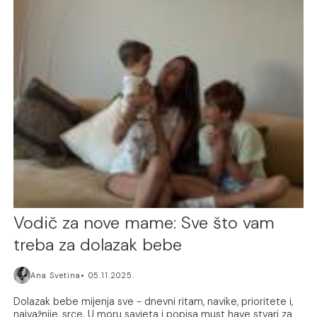
Vodič za nove mame: Sve što vam
treba za dolazak bebe
Ana Svetina
05.11.2025.
Dolazak bebe mijenja sve - dnevni ritam, navike, prioritete i,
najvažnije, srce. U moru savjeta i popisa must have stvari za