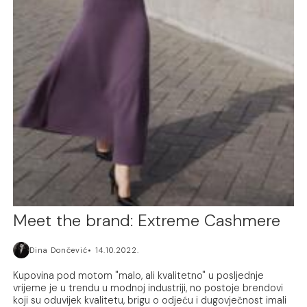
Meet the brand: Extreme Cashmere
Dina Dončević
14.10.2022.
Kupovina pod motom "malo, ali kvalitetno" u posljednje
vrijeme je u trendu u modnoj industriji, no postoje brendovi
koji su oduvijek kvalitetu, brigu o odjeću i dugovječnost imali