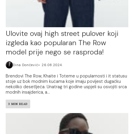
Ulovite ovaj high street pulover koji
izgleda kao popularan The Row
model prije nego se rasproda!
Dina Dončević
26.08.2024.
Brendovi The Row, Khaite i Toteme u popularnosti i it statusu
stoje uz bok modnim kućama koje imaju povijest dugačku
nekoliko desetljeća. Unatrag tri godine uspjeli su osvojiti srca
modnih insajderica, a...
3 MIN READ