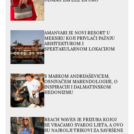
ODMAH ZAPELE ZA OKO
AMANVARI JE NOVI RESORT U
MEKSIKU KOJI PRIVLAČI PAŽNJU
ARHITEKTUROM I
SPEKTAKULARNOM LOKACIJOM
S MARKOM ANDRIJAŠEVIĆEM,
OSNIVAČEM MARENDOLOGIJE, O
INSPIRACIJI I DALMATINSKOM
HEDONIZMU
BEACH WAVES JE FRIZURA KOJOJ
SE VRAĆAMO SVAKOG LJETA, A OVO
SU NAJBOLJI TRIKOVI ZA SAVRŠENE