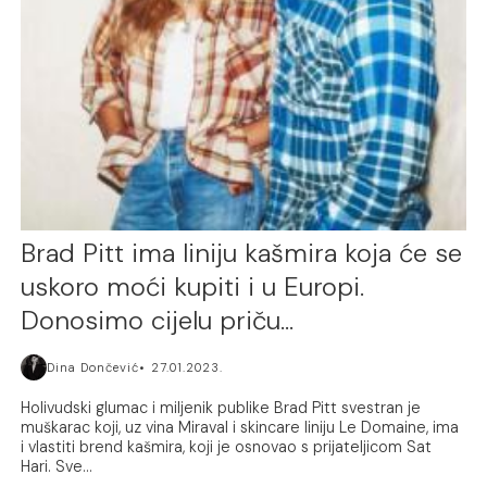
Brad Pitt ima liniju kašmira koja će se
uskoro moći kupiti i u Europi.
Donosimo cijelu priču…
Dina Dončević
27.01.2023.
Holivudski glumac i miljenik publike Brad Pitt svestran je
muškarac koji, uz vina Miraval i skincare liniju Le Domaine, ima
i vlastiti brend kašmira, koji je osnovao s prijateljicom Sat
Hari. Sve...