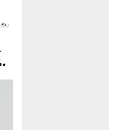
gačku
k
k
he