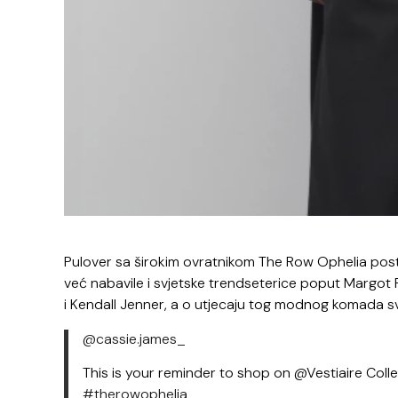
Pulover sa širokim ovratnikom The Row Ophelia posta
već nabavile i svjetske trendseterice poput Margot 
i Kendall Jenner, a o utjecaju tog modnog komada svj
@cassie.james_
This is your reminder to shop on @Vestiaire Coll
#therowophelia