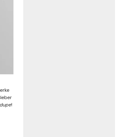
jerke
Bieber
dupe
!