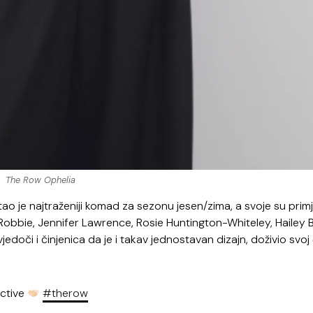
The Row Ophelia
o je najtraženiji komad za sezonu jesen/zima, a svoje su prim
Robbie, Jennifer Lawrence, Rosie Huntington-Whiteley, Hailey 
edoči i činjenica da je i takav jednostavan dizajn, doživio svoj
ective
#therow