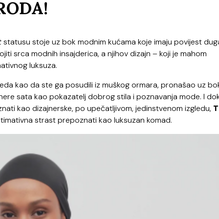
RODA!
t
statusu stoje uz bok modnim kućama koje imaju povijest du
ojiti srca modnih insajderica, a njihov dizajn – koji je mahom
mativnog luksuza.
gleda kao da ste ga posudili iz muškog ormara, pronašao uz bo
nthere sata kao pokazatelj dobrog stila i poznavanja mode. I do
ati kao dizajnerske, po upečatljivom, jedinstvenom izgledu,
T
ltimativna strast prepoznati kao luksuzan komad.