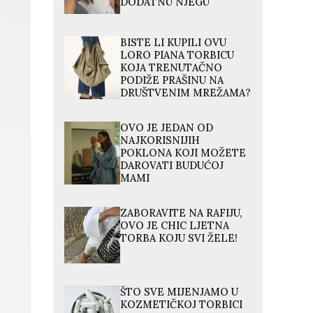
DODATNU NJEGU
BISTE LI KUPILI OVU
LORO PIANA TORBICU
KOJA TRENUTAČNO
PODIŽE PRAŠINU NA
DRUŠTVENIM MREŽAMA?
OVO JE JEDAN OD
NAJKORISNIJIH
POKLONA KOJI MOŽETE
DAROVATI BUDUĆOJ
MAMI
ZABORAVITE NA RAFIJU,
OVO JE CHIC LJETNA
TORBA KOJU SVI ŽELE!
ŠTO SVE MIJENJAMO U
KOZMETIČKOJ TORBICI