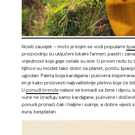
Nositi zauvijek – moto je kojim se vodi popularni
špan
proizvodnju su uključeni lokalni farmeri, pastiri i za
vrijednosti koje gaje ostale su iste. U prvom redu tu 
Njihovi su modeli tako dobri za planet, potiču španjol
ugodan. Paleta boja kardigana i pulovera inspirirana j
im je kako proizvesti najkvalitetnije pletivo koje će bit
U
ponudi brenda
nalaze se komadi za žene i djecu, i
vune ne izrađuju samo kardigane, pulovere i dolčevit
ponudi pronaći čak i haljine i suknje, a dobre vijesti
eura, besplatan.