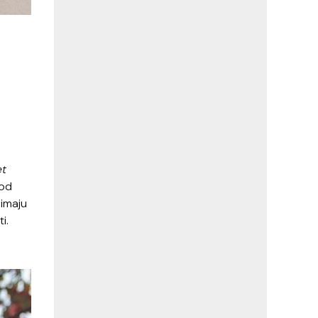
et
 od
 imaju
i.