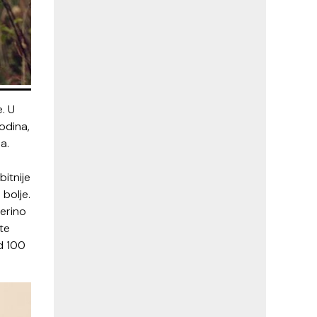
e. U
godina,
a.
bitnije
 bolje.
merino
te
d 100