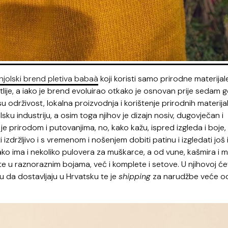
jolski brend pletiva babaà
koji koristi samo prirodne materijal
natlije, a iako je brend evoluirao otkako je osnovan prije sedam 
su održivost, lokalna proizvodnja i korištenje prirodnih materijal
sku industriju, a osim toga njihov je dizajn nosiv, dugovječan i
e prirodom i putovanjima, no, kako kažu, ispred izgleda i boje, 
i izdržljivo i s vremenom i nošenjem dobiti patinu i izgledati još i
ako ima i nekoliko pulovera za muškarce, a od vune, kašmira i 
e u raznoraznim bojama, već i komplete i setove. U njihovoj će
 su da dostavljaju u Hrvatsku te je
shipping
za narudžbe veće o