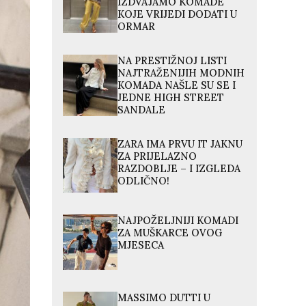
IZDVAJAMO KOMADE
KOJE VRIJEDI DODATI U
ORMAR
NA PRESTIŽNOJ LISTI
NAJTRAŽENIJIH MODNIH
KOMADA NAŠLE SU SE I
JEDNE HIGH STREET
SANDALE
ZARA IMA PRVU IT JAKNU
ZA PRIJELAZNO
RAZDOBLJE – I IZGLEDA
ODLIČNO!
NAJPOŽELJNIJI KOMADI
ZA MUŠKARCE OVOG
MJESECA
MASSIMO DUTTI U