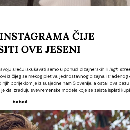
 INSTAGRAMA ČIJE
ITI OVE JESENI
 svoju sreću iskušavati samo u ponudi dizajnerskih ili
high stre
dovi iz čijeg se mekog pletiva, jednostavnog dizajna, izrađenog
od njih porijeklom je iz susjedne nam Slovenije, a ostali dva bazu
o je da izrađuju svevremenske modele koje se zaista isplati kupit
babaà