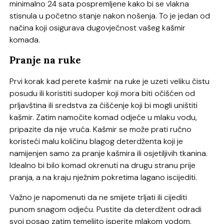
minimalno 24 sata pospremljene kako bi se vlakna
stisnula u početno stanje nakon nošenja. To je jedan od
načina koji osigurava dugovječnost vašeg kašmir
komada.
Pranje na ruke
Prvi korak kad perete kašmir na ruke je uzeti veliku čistu
posudu ili koristiti sudoper koji mora biti očišćen od
prljavština ili sredstva za čišćenje koji bi mogli uništiti
kašmir. Zatim namočite komad odjeće u mlaku vodu,
pripazite da nije vruća. Kašmir se može prati ručno
koristeći malu količinu blagog deterdženta koji je
namijenjen samo za pranje kašmira ili osjetiljivih tkanina.
Idealno bi bilo komad okrenuti na drugu stranu prije
pranja, a na kraju nježnim pokretima lagano iscijediti.
Važno je napomenuti da ne smijete trljati ili cijediti
punom snagom odjeću. Pustite da deterdžent odradi
svoj posao zatim temeljito isperite mlakom vodom.