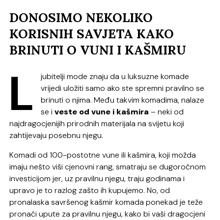
DONOSIMO NEKOLIKO
KORISNIH SAVJETA KAKO
BRINUTI O VUNI I KAŠMIRU
L
jubitelji mode znaju da u luksuzne komade
vrijedi uložiti samo ako ste spremni pravilno se
brinuti o njima. Među takvim komadima, nalaze
se i
veste od vune i kašmira
– neki od
najdragocjenijih prirodnih materijala na svijetu koji
zahtijevaju posebnu njegu.
Komadi od 100-postotne vune ili kašmira, koji možda
imaju nešto viši cjenovni rang, smatraju se dugoročnom
investicijom jer, uz pravilnu njegu, traju godinama i
upravo je to razlog zašto ih kupujemo. No, od
pronalaska savršenog kašmir komada ponekad je teže
pronaći upute za pravilnu njegu, kako bi vaši dragocjeni