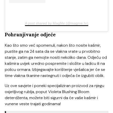
A post shared by MagMe (@magme.hr)
Pohranjivanje odjeće
Kao što smo već spomenuli, nakon što nosite kašmir,
pustite ga na 24 sata da se vlakna vrate u prvobitno
stanje, zatim ga nemojte nositi nekoliko dana. Odjeću od
kašmira uvijek uredno pospremite i složite u ladicu ili na
policu ormara. Izbjegavajte korištenje vješalica jer će se
time vlakna tkanine rastegnuti i odjeća će izgubiti oblik.
Uz ove savjete i poneki specijaliziran proizvod za njegu
osjetljivog rublja, poput Violeta Blushing Bloom
deterdženta, možete biti sigurni da će vaše kašmir i
vunene veste trajati godinama!