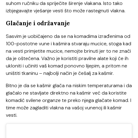
suhom ručniku da spriječite širenje vlakana. Isto tako
izbjegavajte vješanje vesti što može rastegnuti vlakna.
Glačanje i održavanje
Sasvim je uobičajeno da se na komadima izrađenima od
100-postotne vune i kašmira stvaraju mucice, stoga kad
na vesti primjetite mucice, nemojte brinuti jer to ne znači
da je oštećena. Važno je koristiti pravilne alate koji će ih
ukloniti i učiniti vaš komad ponovno lijepim, a pritom ne
uništiti tkaninu – najbolji način je češalj za kašmir.
Bitno je da se kašmir glača na niskim temperaturama i da
glačalo ne stavljate direktno na kašmir već da koristite
komadić svilene organze te preko njega glačate komad. I
time može zagladiti vlakna na vašoj vunenoj ili kašmir
vesti.