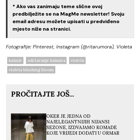
* Ako vas zanimaju teme slične ovoj
predbilježite se na MagMe newsletter! Svoju
email adresu možete upisati u predviđeno
mjesto niže na stranici.
Fotografije: Pinterest, Instagram (@ritarumora), Violeta
kašmir
održavanje kašmira
violeta
violeta blushing bloom
PROČITAJTE JOŠ...
OKER JE JEDNA OD
NAJELEGANTNIJIH NIJANSI
SEZONE, IZDVAJAMO KOMADE
KOJE VRIJEDI DODATI U ORMAR