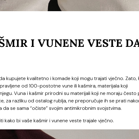
ŠMIR I VUNENE VESTE D
?
a kupujete kvalitetno i komade koji mogu trajati vječno. Zato,
pravljene od 100-postotne vune ili kašmira, materijala koji
 njegu. Vuna i kašmir prirodni su materijali koji ne moraju često p
, za razliku od ostalog rublja, ne preporučuje ih se prati nako
ma da se sama “očiste” svojim antimikrobnim svojstvima.
iti kako bi vaše kašmir i vunene veste trajale vječno.