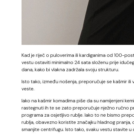
Kad je riječ o puloverima ili kardiganima od 100-p
vestu ostaviti minimalno 24 sata složenu prije iduće
dana, kako bi vlakna zadržala svoju strukturu.
Isto tako, između nošenja, preporučuje se kašmir ili v
veste.
Iako na kašmir komadima piše da su namijenjeni kemij
rastegnuti ih te se zato preporučuje nježno ručno pra
programa za osjetljivo rublje. Iako to ne bismo prepor
rublja, obavezno koristite značajku hladnog pranja, d
smanjite centrifugu. Isto tako, svaku vestu stavite u o