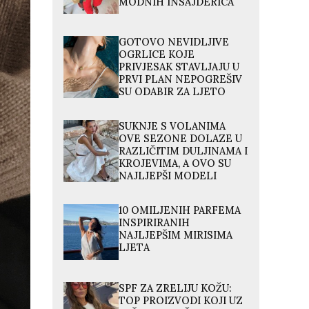
MODNIH INSAJDERICA
GOTOVO NEVIDLJIVE
OGRLICE KOJE
PRIVJESAK STAVLJAJU U
PRVI PLAN NEPOGREŠIV
SU ODABIR ZA LJETO
SUKNJE S VOLANIMA
OVE SEZONE DOLAZE U
RAZLIČITIM DULJINAMA I
KROJEVIMA, A OVO SU
NAJLJEPŠI MODELI
10 OMILJENIH PARFEMA
INSPIRIRANIH
NAJLJEPŠIM MIRISIMA
LJETA
SPF ZA ZRELIJU KOŽU:
TOP PROIZVODI KOJI UZ