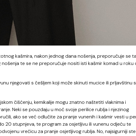
ostotnog kašmira, nakon jednog dana nošenja, preporučuje se t
g nošenja te se ne preporučuje nositi isti kašmir komad u roku
unu njegovati s češljem koji može skinuti mucice ili prljavštinu s
skom čišćenju, kemikalije mogu znatno naštetiti vlaknima i
nje. Neki se pouzdaju u moć svoje perilice rublja i njezinog
učili, ako se već odlučite za pranje vunenih i kašmir vesti u peri
o 20 stupnjeva, te program za osjetljivu ili vunenu odjeću te
dvojenu vrećicu za pranje osjetljivog rublja. No, najsigurniji st