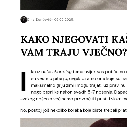
Dina Dončević
05.02.2025.
KAKO NJEGOVATI KA
VAM TRAJU VJEČNO
I
kroz naše
shopping
teme uvijek vas potičemo d
su veste u pitanju, uvijek biramo one koje su na
maksimalno griju zimi i mogu trajati, uz pravilnu
nego otprilike nakon svakih 5-7 nošenja. Dapače
svakog nošenja već samo prozračiti i pustiti vlakni
No, postoji još nekoliko koraka koje biste trebali prat