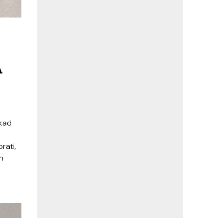
A
 kad
rati,
n