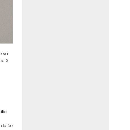
akvu
 od 3
lici
e da će