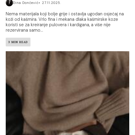
Dina Dončević
27.11.2025.
Nema materijala koji bolje grije i ostavlja ugodan osjećaj na
koži od kašmira. Vrlo fina i mekana dlaka kašmirske koze
koristi se za kreiranje pulovera i kardigana, a više nije
rezervirana samo...
3 MIN READ