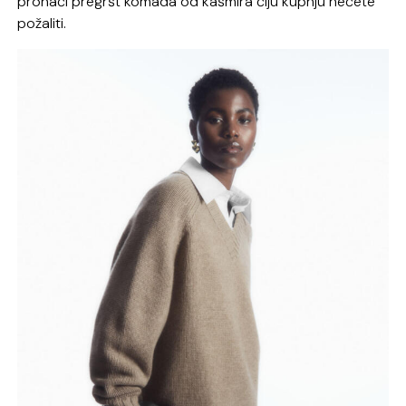
pronaći pregršt komada od kašmira čiju kupnju nećete
požaliti.