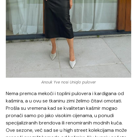
Anouk Yve nosi Uniqlo pulover
Nema premca mekoći i toplini pulovera i kardigana od
kašmira, a u ovu se tkaninu zimi želimo čitavi omotati.
Prošla su vremena kad se kvalitetan kašmir mogao
pronaći samo po jako visokim cijenama, u ponudi
specijaliziranih brendova ili renomiranih modnih kuća.
Ove sezone, već sad se u high street kolekcijama može