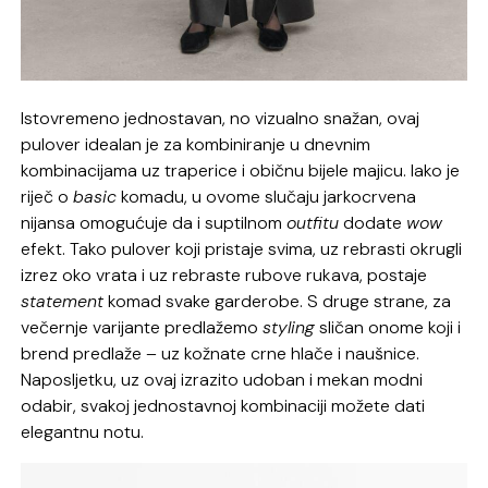
Istovremeno jednostavan, no vizualno snažan, ovaj
pulover idealan je za kombiniranje u dnevnim
kombinacijama uz traperice i običnu bijele majicu. Iako je
riječ o
basic
komadu, u ovome slučaju jarkocrvena
nijansa omogućuje da i suptilnom
outfitu
dodate
wow
efekt. Tako pulover koji pristaje svima, uz rebrasti okrugli
izrez oko vrata i uz rebraste rubove rukava, postaje
statement
komad svake garderobe. S druge strane, za
večernje varijante predlažemo
styling
sličan onome koji i
brend predlaže – uz kožnate crne hlače i naušnice.
Naposljetku, uz ovaj izrazito udoban i mekan modni
odabir, svakoj jednostavnoj kombinaciji možete dati
elegantnu notu.