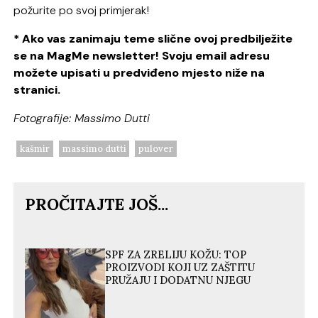
požurite po svoj primjerak!
* Ako vas zanimaju teme slične ovoj predbilježite
se na MagMe newsletter! Svoju email adresu
možete upisati u predviđeno mjesto niže na
stranici.
Fotografije: Massimo Dutti
kašmir
massimo dutti
pulover
PROČITAJTE JOŠ...
SPF ZA ZRELIJU KOŽU: TOP
PROIZVODI KOJI UZ ZAŠTITU
PRUŽAJU I DODATNU NJEGU