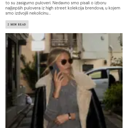
to su zasigurno puloveri. Nedavno smo pisali o izboru
najljepših pulovera iz high street kolekcija brendova, u kojem
smo izdvojili nekolicinu...
2 MIN READ