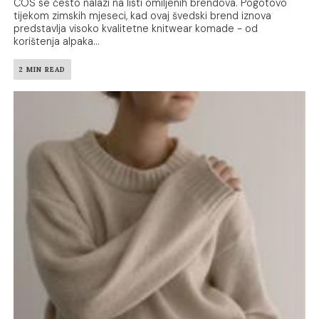
COS se često nalazi na listi omiljenih brendova. Pogotovo
tijekom zimskih mjeseci, kad ovaj švedski brend iznova
predstavlja visoko kvalitetne knitwear komade - od
korištenja alpaka...
2 MIN READ