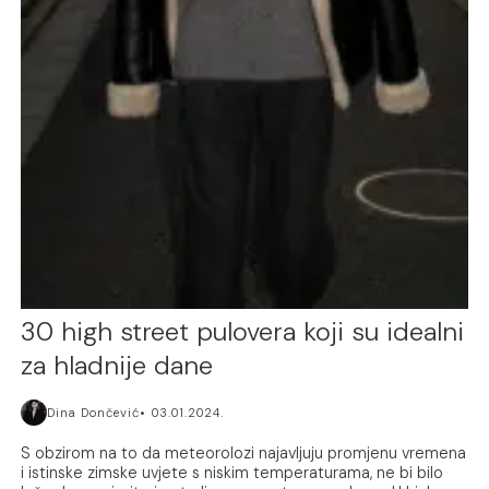
30 high street pulovera koji su idealni
za hladnije dane
Dina Dončević
03.01.2024.
S obzirom na to da meteorolozi najavljuju promjenu vremena
i istinske zimske uvjete s niskim temperaturama, ne bi bilo