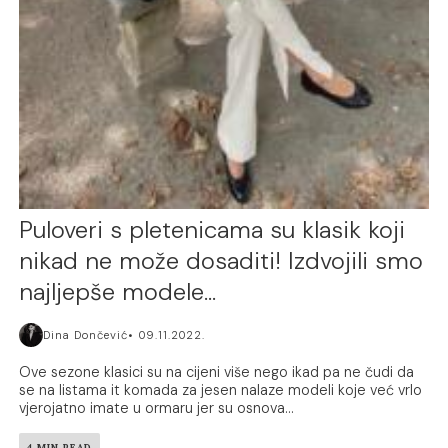
Puloveri s pletenicama su klasik koji
nikad ne može dosaditi! Izdvojili smo
najljepše modele…
Dina Dončević
09.11.2022.
Ove sezone klasici su na cijeni više nego ikad pa ne čudi da
se na listama it komada za jesen nalaze modeli koje već vrlo
vjerojatno imate u ormaru jer su osnova...
4 MIN READ