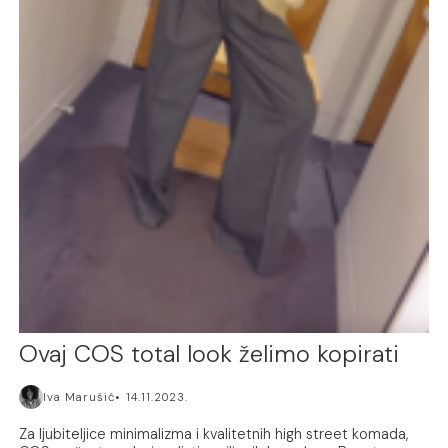
Ovaj COS total look želimo kopirati
Iva Marušić
14.11.2023.
Za ljubiteljice minimalizma i kvalitetnih high street komada,