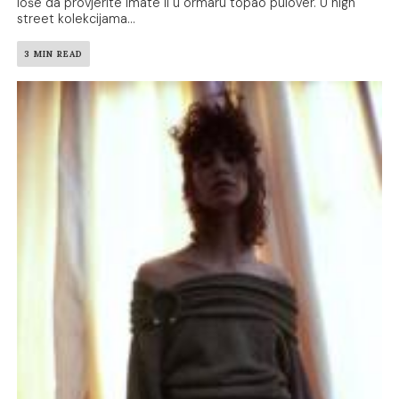
loše da provjerite imate li u ormaru topao pulover. U high
street kolekcijama...
3 MIN READ