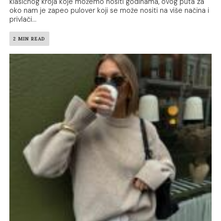
klasičnog kroja koje možemo nositi godinama, ovog puta za
oko nam je zapeo pulover koji se može nositi na više načina i
privlači...
2 MIN READ