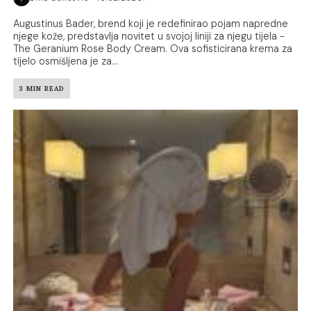
Augustinus Bader, brend koji je redefinirao pojam napredne
njege kože, predstavlja novitet u svojoj liniji za njegu tijela -
The Geranium Rose Body Cream. Ova sofisticirana krema za
tijelo osmišljena je za...
3 MIN READ