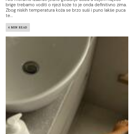
brige trebamo voditi o njezi kože to je onda definitivno zima.
Zbog niskih temperatura koža se brzo suši i puno lakše puca
te...
4 MIN READ