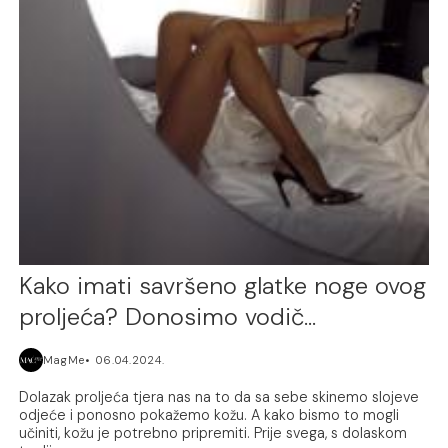
Kako imati savršeno glatke noge ovog
proljeća? Donosimo vodič…
MagMe
06.04.2024.
Dolazak proljeća tjera nas na to da sa sebe skinemo slojeve
odjeće i ponosno pokažemo kožu. A kako bismo to mogli
učiniti, kožu je potrebno pripremiti. Prije svega, s dolaskom