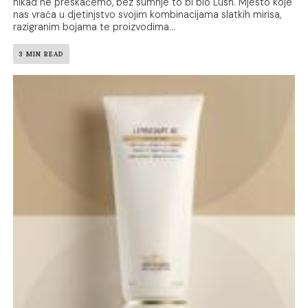
nikad ne preskačemo, bez sumnje to bi bio Lush. Mjesto koje
nas vraća u djetinjstvo svojim kombinacijama slatkih mirisa,
razigranim bojama te proizvodima...
3 MIN READ