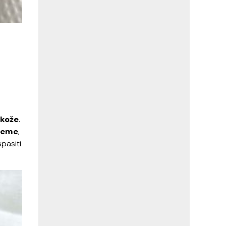
 kože
.
kreme
,
pasiti