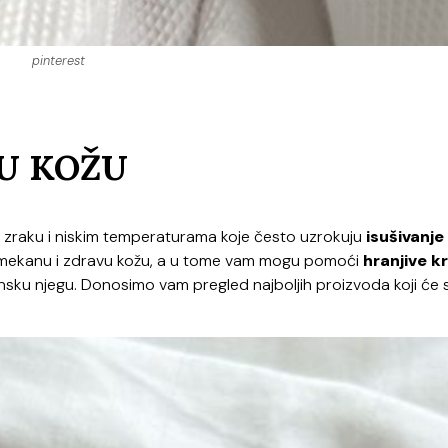
pinterest
HU KOŽU
 zraku i niskim temperaturama koje često uzrokuju
isušivanje
ku, mekanu i zdravu kožu, a u tome vam mogu pomoći
hranjive 
sku njegu. Donosimo vam pregled najboljih proizvoda koji će s