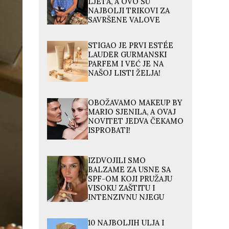
LJETA, A OVO SU
NAJBOLJI TRIKOVI ZA
SAVRŠENE VALOVE
STIGAO JE PRVI ESTÉE
LAUDER GURMANSKI
PARFEM I VEĆ JE NA
NAŠOJ LISTI ŽELJA!
OBOŽAVAMO MAKEUP BY
MARIO SJENILA, A OVAJ
NOVITET JEDVA ČEKAMO
ISPROBATI!
IZDVOJILI SMO
BALZAME ZA USNE SA
SPF-OM KOJI PRUŽAJU
VISOKU ZAŠTITU I
INTENZIVNU NJEGU
10 NAJBOLJIH ULJA I