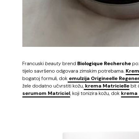
Francuski
beauty
brend
Biologique Recherche
poz
tijelo savršeno odgovara zimskim potrebama.
Krem
bogatoj formuli, dok
emulzija Origineelle Regene
žele dodatno učvrstiti kožu,
krema Matricielle
bit 
serumom Matriciel
, koji tonizira kožu, dok
krema