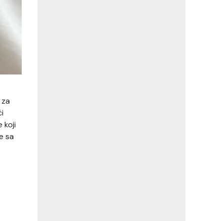
 za
ći
 koji
e sa