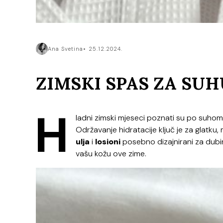
Ana Svetina
25.12.2024.
ZIMSKI SPAS ZA SU
H
ladni zimski mjeseci poznati su po suhom
Održavanje hidratacije ključ je za glat
ulja
i
losioni
posebno dizajnirani za dubin
vašu kožu ove zime.