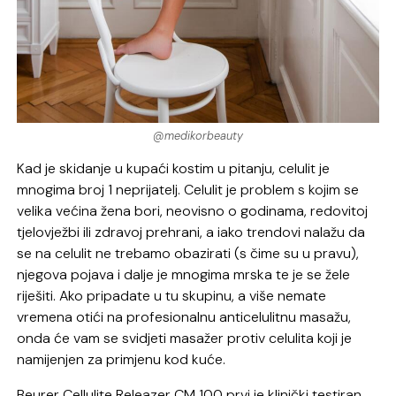
@medikorbeauty
Kad je skidanje u kupaći kostim u pitanju, celulit je
mnogima broj 1 neprijatelj. Celulit je problem s kojim se
velika većina žena bori, neovisno o godinama, redovitoj
tjelovježbi ili zdravoj prehrani, a iako trendovi nalažu da
se na celulit ne trebamo obazirati (s čime su u pravu),
njegova pojava i dalje je mnogima mrska te je se žele
riješiti. Ako pripadate u tu skupinu, a više nemate
vremena otići na profesionalnu anticelulitnu masažu,
onda će vam se svidjeti masažer protiv celulita koji je
namijenjen za primjenu kod kuće.
Beurer Cellulite Releazer CM 100 prvi je klinički testiran