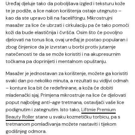
Uređaj djeluje tako da poboljšava izgled i teksturu kože
te je podiže, a lice nakon korištenja ostaje utegnuto –
kao da ste upravo bili na faceliftingu. Mikrostrujni
masažer za lice će ubrzati i cirkulaciju pa će tako pomoći
koži da bude elastičnija i čvršća. Osim što će povoljno
djelovati na tonus lica, ovaj uređaj je postao popularan i
zbog činjenice da je izvrstan u borbi protiv jutarnje
natečenosti te da se može koristiti i na akupresurnim
točkama pa doprinijeti i mentalnom opuštanju.
Masažer je jednostavan za korištenje, možete ga koristiti
svaki dan po nekoliko minuta, a rezultati su vidljivi odmah
– konture lica bit će redefinirane, a koža će dobiti
mladenački sjaj. Primjena mikrostruje na lice će djelovati
poput najboljeg
anti-age
tretmana, ostavljaći vaše lice
podignutim i zategnutim. Isto tako,
Liftmie Premium
Beauty Roller
stane u svaku kozmetičku torbicu, pa s
tretmanom pomlađivanja možete nastaviti i tijekom
godišnjeg odmora.