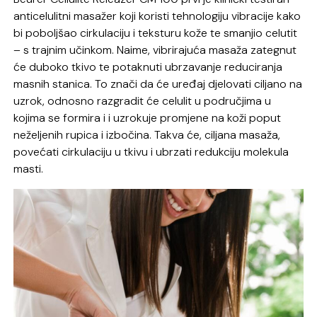
anticelulitni masažer koji koristi tehnologiju vibracije kako
bi poboljšao cirkulaciju i teksturu kože te smanjio celutit
– s trajnim učinkom. Naime, vibrirajuća masaža zategnut
će duboko tkivo te potaknuti ubrzavanje reduciranja
masnih stanica. To znači da će uređaj djelovati ciljano na
uzrok, odnosno razgradit će celulit u područjima u
kojima se formira i i uzrokuje promjene na koži poput
neželjenih rupica i izbočina. Takva će, ciljana masaža,
povećati cirkulaciju u tkivu i ubrzati redukciju molekula
masti.