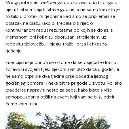
Mnogi pobornici
wellbeinga
upozoravaju da bi briga o
tijelu, trebala trajati čitave godine, a ne samo kao što je
to bilo u proteklim tjednima kad smo se pripremali za
odlazak na plažu. Iako bi trebala biti riječ o
kontinuiranom radu i rezultatima do kojih se dolazi s
vremenom, oni koji nisu oboružani strpljenjem, uz
redovitu tjelovježbu i njegu, traže i brza i efikasna
rješenja.
Esencijalno je brinuti se o tome da se osjećate dobro i
zdravo u svojem tijelu tijekom svih 365 dana u godini, a
ne samo otprilike dva tjedna prije početka ljetnog
godišnjeg odmora ili neke bitne prigode u životu. No, ako
ipak želite napraviti nešto za sebe, kako biste s više
samopouzdanja otišli na event koji vam se bliži, otkrit
ćemo vam tajnu.