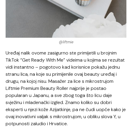
@liftmie
Uređaj nalik ovome zasigurno ste primijetili u brojnim
TikTok “Get Ready With Me” videima u kojima se rezultat
vidi instantno – pogotovo kad korisnice pokažu jednu
stranu lica, na koje su primijenile ovaj beauty uređaj i
drugu, na kojoj nisu. Masažer za lice s mikrostrujom
Liftmie Premium Beauty Roller najprije je postao
popularan u Japanu, a sve zbog toga što licu daje
svježinu i mladenački izgled. Znamo koliko su dobri
eksperti u njezi kože Azijatkinje, pa ne čudi uopće kako je
ovaj inovativni valjak s mikrostrujom, u obliku slova Y, u
potpunosti zaludio i Hrvatice.