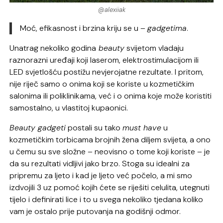
@alexiiak
Moć, efikasnost i brzina kriju se u –
gadgetima
.
Unatrag nekoliko godina
beauty
svijetom vladaju
raznorazni uređaji koji laserom, elektrostimulacijom ili
LED svjetlošću postižu nevjerojatne rezultate. I pritom,
nije riječ samo o onima koji se koriste u kozmetičkim
salonima ili poliklinikama, već i o onima koje može koristiti
samostalno, u vlastitoj kupaonici.
Beauty gadgeti
postali su tako
must have
u
kozmetičkim torbicama brojnih žena diljem svijeta, a ono
u čemu su sve složne – neovisno o tome koji koriste – je
da su rezultati vidljivi jako brzo. Stoga su idealni za
pripremu za ljeto i kad je ljeto već počelo, a mi smo
izdvojili 3 uz pomoć kojih ćete se riješiti celulita, utegnuti
tijelo i definirati lice i to u svega nekoliko tjedana koliko
vam je ostalo prije putovanja na godišnji odmor.