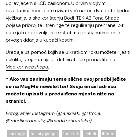
upravljačem s LCD zaslonom. U prvim vidljivim
rezultatima moći ćete uživati već nakon dva do tri tjedna
vježbanja, a ako korištenju
Bodi-TEK AB Tone Shape
pojasa pribrojite i treninge te reguliranju prehrane, bit
ćete jako zadovoljni s rezultatima postignutima prije
prvog skidanja u kupaći kostim!
Uređaje uz pomoć kojih se u kratkom roku možete riješiti
celulita, utegnuti tijelo i definirati lice pronađite na
Medikor
webshopu
.
* Ako vas zanimaju teme slične ovoj predbilježite
se na MagMe newsletter! Svoju email adresu
možete upisati u predviđeno mjesto niže na
stranici.
Fotografije: Instagram (@alexiiak, @liftmie,
@medikorbeauty, @medikorhrvatska)
anti-age
beauty gadget
bodi tek
celulit
liftmie