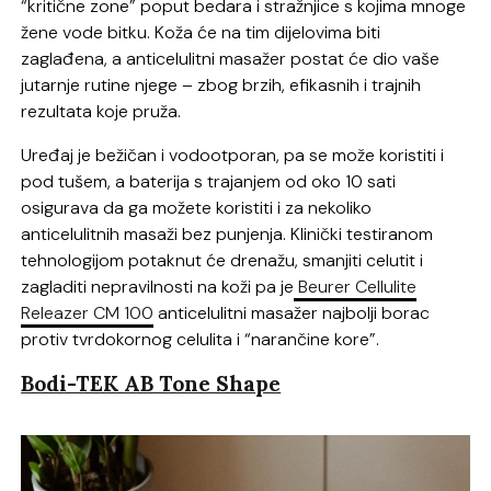
“kritične zone” poput bedara i stražnjice s kojima mnoge
žene vode bitku. Koža će na tim dijelovima biti
zaglađena, a anticelulitni masažer postat će dio vaše
jutarnje rutine njege – zbog brzih, efikasnih i trajnih
rezultata koje pruža.
Uređaj je bežičan i vodootporan, pa se može koristiti i
pod tušem, a baterija s trajanjem od oko 10 sati
osigurava da ga možete koristiti i za nekoliko
anticelulitnih masaži bez punjenja. Klinički testiranom
tehnologijom potaknut će drenažu, smanjiti celutit i
zagladiti nepravilnosti na koži pa je
Beurer Cellulite
Releazer CM 100
anticelulitni masažer najbolji borac
protiv tvrdokornog celulita i “narančine kore”.
Bodi-TEK AB Tone Shape