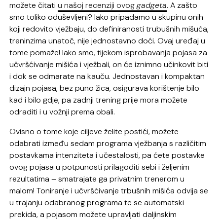
možete čitati
u našoj recenziji ovog
gadgeta
. A zašto
smo toliko oduševljeni? Iako pripadamo u skupinu onih
koji redovito vježbaju, do definiranosti trubušnih mišuća,
treninzima unatoč, nije jednostavno doći. Ovaj uređaj u
tome pomaže! Iako smo, tijekom isprobavanja pojasa za
učvršćivanje mišića i vježbali, on će iznimno učinkovit biti
i dok se odmarate na kauču. Jednostavan i kompaktan
dizajn pojasa, bez puno žica, osigurava korištenje bilo
kad i bilo gdje, pa zadnji trening prije mora možete
odraditi i u vožnji prema obali.
Ovisno o tome koje ciljeve želite postići, možete
odabrati između sedam programa vježbanja s različitim
postavkama intenziteta i učestalosti, pa ćete postavke
ovog pojasa u potpunosti prilagoditi sebi i željenim
rezultatima – smatrajate ga privatnim trenerom u
malom! Toniranje i učvršćivanje trbušnih mišića odvija se
u trajanju odabranog programa te se automatski
prekida, a pojasom možete upravljati daljinskim