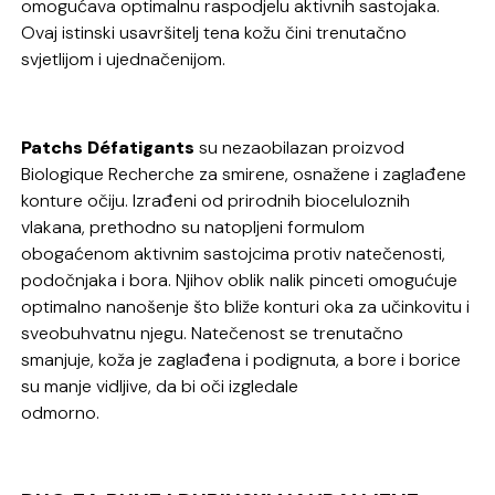
omogućava optimalnu raspodjelu aktivnih sastojaka.
Ovaj istinski usavršitelj tena kožu čini trenutačno
svjetlijom i ujednačenijom.
Patchs Défatigants
su nezaobilazan proizvod
Biologique Recherche za smirene, osnažene i zaglađene
konture očiju. Izrađeni od prirodnih bioceluloznih
vlakana, prethodno su natopljeni formulom
obogaćenom aktivnim sastojcima protiv natečenosti,
podočnjaka i bora. Njihov oblik nalik pinceti omogućuje
optimalno nanošenje što bliže konturi oka za učinkovitu i
sveobuhvatnu njegu. Natečenost se trenutačno
smanjuje, koža je zaglađena i podignuta, a bore i borice
su manje vidljive, da bi oči izgledale
odmorno.