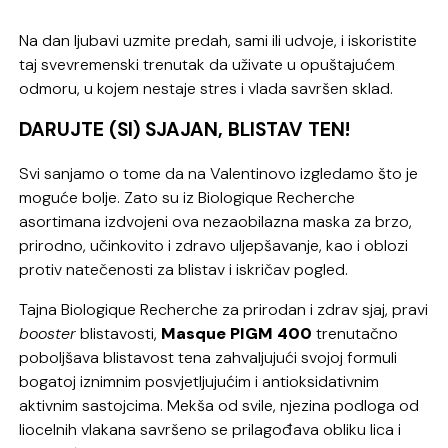
Na dan ljubavi uzmite predah, sami ili udvoje, i iskoristite
taj svevremenski trenutak da uživate u opuštajućem
odmoru, u kojem nestaje stres i vlada savršen sklad.
DARUJTE (SI) SJAJAN, BLISTAV TEN!
Svi sanjamo o tome da na Valentinovo izgledamo što je
moguće bolje. Zato su iz Biologique Recherche
asortimana izdvojeni ova nezaobilazna maska za brzo,
prirodno, učinkovito i zdravo uljepšavanje, kao i oblozi
protiv natečenosti za blistav i iskričav pogled.
Tajna Biologique Recherche za prirodan i zdrav sjaj, pravi
booster
blistavosti,
Masque PIGM 400
trenutačno
poboljšava blistavost tena zahvaljujući svojoj formuli
bogatoj iznimnim posvjetljujućim i antioksidativnim
aktivnim sastojcima. Mekša od svile, njezina podloga od
liocelnih vlakana savršeno se prilagođava obliku lica i