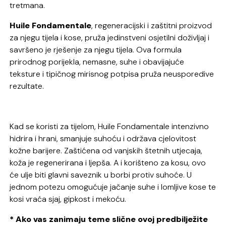
tretmana.
Huile Fondamentale
, regeneracijski i zaštitni proizvod
za njegu tijela i kose, pruža jedinstveni osjetilni doživljaj i
savršeno je rješenje za njegu tijela. Ova formula
prirodnog porijekla, nemasne, suhe i obavijajuće
teksture i tipičnog mirisnog potpisa pruža neusporedive
rezultate.
Kad se koristi za tijelom, Huile Fondamentale intenzivno
hidrira i hrani, smanjuje suhoću i održava cjelovitost
kožne barijere. Zaštićena od vanjskih štetnih utjecaja,
koža je regenerirana i ljepša. A i korišteno za kosu, ovo
će ulje biti glavni saveznik u borbi protiv suhoće. U
jednom potezu omogućuje jačanje suhe i lomljive kose te
kosi vraća sjaj, gipkost i mekoću.
* Ako vas zanimaju teme slične ovoj predbilježite