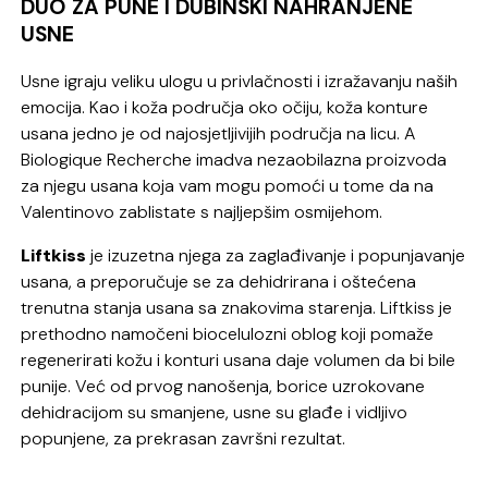
DUO ZA PUNE I DUBINSKI NAHRANJENE
USNE
Usne igraju veliku ulogu u privlačnosti i izražavanju naših
emocija. Kao i koža područja oko očiju, koža konture
usana jedno je od najosjetljivijih područja na licu. A
Biologique Recherche imadva nezaobilazna proizvoda
za njegu usana koja vam mogu pomoći u tome da na
Valentinovo zablistate s najljepšim osmijehom.
Liftkiss
je izuzetna njega za zaglađivanje i popunjavanje
usana, a preporučuje se za dehidrirana i oštećena
trenutna stanja usana sa znakovima starenja. Liftkiss je
prethodno namočeni biocelulozni oblog koji pomaže
regenerirati kožu i konturi usana daje volumen da bi bile
punije. Već od prvog nanošenja, borice uzrokovane
dehidracijom su smanjene, usne su glađe i vidljivo
popunjene, za prekrasan završni rezultat.