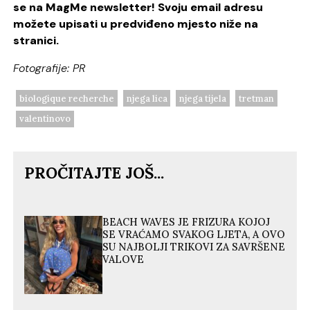
se na MagMe newsletter! Svoju email adresu
možete upisati u predviđeno mjesto niže na
stranici.
Fotografije: PR
biologique recherche
njega lica
njega tijela
tretman
valentinovo
PROČITAJTE JOŠ...
BEACH WAVES JE FRIZURA KOJOJ
SE VRAĆAMO SVAKOG LJETA, A OVO
SU NAJBOLJI TRIKOVI ZA SAVRŠENE
VALOVE