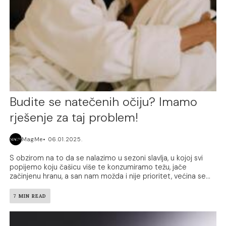
Budite se natečenih očiju? Imamo
rješenje za taj problem!
MagMe
06.01.2025.
S obzirom na to da se nalazimo u sezoni slavlja, u kojoj svi
popijemo koju čašicu više te konzumiramo težu, jače
začinjenu hranu, a san nam možda i nije prioritet, većina se...
7 MIN READ