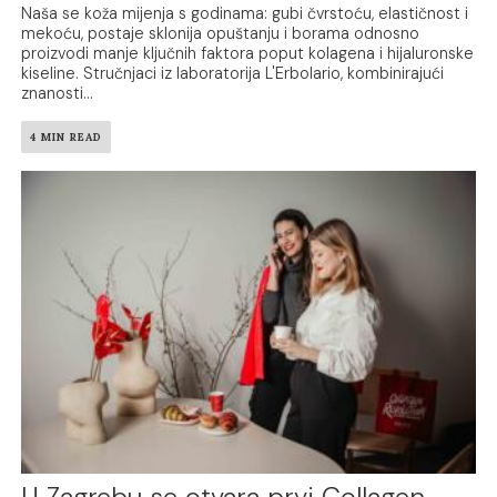
Naša se koža mijenja s godinama: gubi čvrstoću, elastičnost i
mekoću, postaje sklonija opuštanju i borama odnosno
proizvodi manje ključnih faktora poput kolagena i hijaluronske
kiseline. Stručnjaci iz laboratorija L'Erbolario, kombinirajući
znanosti...
4 MIN READ
U Zagrebu se otvara prvi Collagen