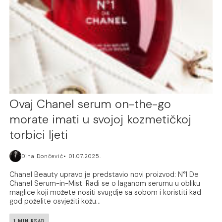
Ovaj Chanel serum on-the-go
morate imati u svojoj kozmetičkoj
torbici ljeti
Dina Dončević
01.07.2025.
Chanel Beauty upravo je predstavio novi proizvod: N°1 De
Chanel Serum-in-Mist. Radi se o laganom serumu u obliku
maglice koji možete nositi svugdje sa sobom i koristiti kad
god poželite osvježiti kožu...
1 MIN READ