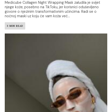
Medicube Collagen Night Wrapping Mask zaludila je svijet
njege kože, posebno na TikToku, jer korisnici oduševljeno
govore o njezinim transformativnim učincima. Radi se o
noćnoj maski uz koju će vam koža već...
3 MIN READ