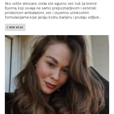
Ako volite skincare, onda ste sigurno već čuli za brend
Byoma, koji osvaja ne samo prepoznatljivom i estetski
privlačnom ambalažom, već i izuzetno učinkovitim
formulacijama koje jačaju kožnu barijeru i pružaju vidljive...
2 MIN READ