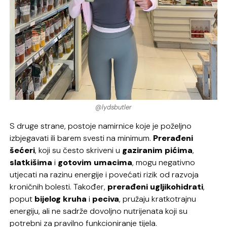
@lydsbutler
S druge strane, postoje namirnice koje je poželjno
izbjegavati ili barem svesti na minimum.
Prerađeni
šećeri
, koji su često skriveni u
gaziranim
pićima
,
slatkišima
i
gotovim
umacima
, mogu negativno
utjecati na razinu energije i povećati rizik od razvoja
kroničnih bolesti. Također,
prerađeni
ugljikohidrati
,
poput
bijelog
kruha
i
peciva
, pružaju kratkotrajnu
energiju, ali ne sadrže dovoljno nutrijenata koji su
potrebni za pravilno funkcioniranje tijela.