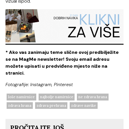
vizual ispod.
* Ako vas zanimaju teme slične ovoj predbilježite
se na MagMe newsletter! Svoju email adresu
možete upisati u predviđeno mjesto niže na
stranici.
Fotografije: Instagram, Pinterest
loše namirnice
najbolje namirnice
ne zdrava hrana
zdrava hrana
zdrava prehrana
zdrave navike
PROČITAJTE JOŠ...