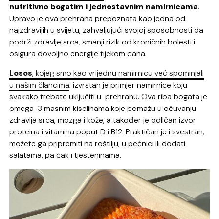
nutritivno bogatim i jednostavnim namirnicama
.
Upravo je ova prehrana prepoznata kao jedna od
najzdravijih u svijetu, zahvaljujući svojoj sposobnosti da
podrži zdravlje srca, smanji rizik od kroničnih bolesti i
osigura dovoljno energije tijekom dana.
Losos
, kojeg smo kao vrijednu namirnicu već spominjali
u našim člancima
, izvrstan je primjer namirnice koju
svakako trebate uključiti u prehranu. Ova riba bogata je
omega-3 masnim kiselinama koje pomažu u očuvanju
zdravlja srca, mozga i kože, a također je odličan izvor
proteina i vitamina poput D i B12. Praktičan je i svestran,
možete ga pripremiti na roštilju, u pećnici ili dodati
salatama, pa čak i tjesteninama.