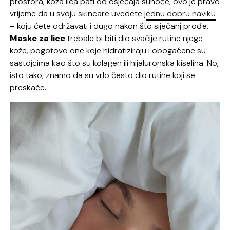
prostora, koža lica pati od osjećaja suhoće, ovo je pravo
vrijeme da u svoju skincare uvedete j
ednu dobru naviku
– koju ćete održavati i dugo nakon što siječanj prođe.
Maske za lice
trebale bi biti dio svačije rutine njege
kože, pogotovo one koje hidratiziraju i obogaćene su
sastojcima kao što su kolagen ili hijaluronska kiselina. No,
isto tako, znamo da su vrlo često dio rutine koji se
preskače.