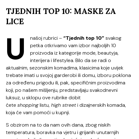
TJEDNIH TOP 10: MASKE ZA
LICE
U
našoj rubrici –
“Tjednih top 10”
svakog
petka otkrivamo vam izbor najboljih 10
proizvoda iz kategorije mode, beautyja,
interijera i lifestylea. Bilo da se radi o
aktualnim, sezonskim komadima, klasicima koje uvijek
trebate imati u svojoj garderobi ili domu, izboru poklona
za određenu prigodu ili, pak, specifičnim proizvodima
koji, po našem mišljenju, predstavljaju svakodnevni
luksuz, u sklopu ove rubrike dobit
ćete
shopping
listu,
high street
i dizajnerskih komada,
koja će vam pomoći u kupnji.
S obzirom na to da nam ovih dana, zbog niskih
temperatura, boravka na vjetru i grijanih unutarnjih