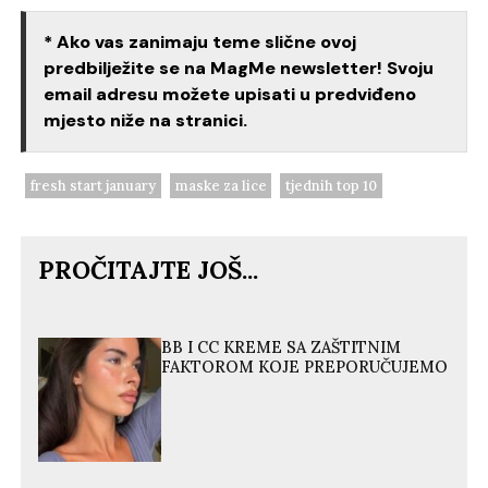
* Ako vas zanimaju teme slične ovoj
predbilježite se na MagMe newsletter! Svoju
email adresu možete upisati u predviđeno
mjesto niže na stranici.
fresh start january
maske za lice
tjednih top 10
PROČITAJTE JOŠ...
BB I CC KREME SA ZAŠTITNIM
FAKTOROM KOJE PREPORUČUJEMO