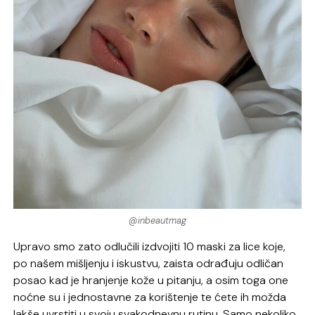
@inbeautmag
Upravo smo zato odlučili izdvojiti 10 maski za lice koje,
po našem mišljenju i iskustvu, zaista odrađuju odličan
posao kad je hranjenje kože u pitanju, a osim toga one
noćne su i jednostavne za korištenje te ćete ih možda
lakše uvrstiti u svoju svakodnevnu rutinu. Samo nekoliko