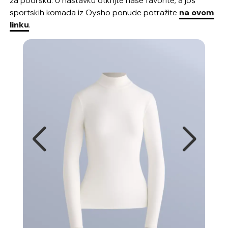
za podršku. U nastavku otkrijte naše favorite, a još
sportskih komada iz Oysho ponude potražite
na ovom
linku
.