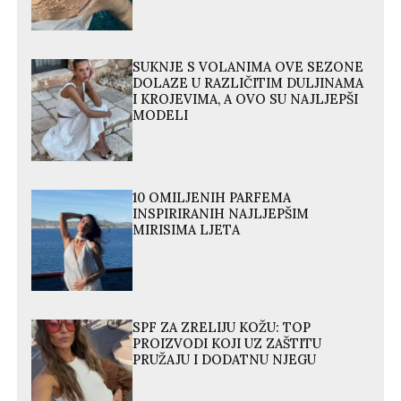
SUKNJE S VOLANIMA OVE SEZONE
DOLAZE U RAZLIČITIM DULJINAMA
I KROJEVIMA, A OVO SU NAJLJEPŠI
MODELI
10 OMILJENIH PARFEMA
INSPIRIRANIH NAJLJEPŠIM
MIRISIMA LJETA
SPF ZA ZRELIJU KOŽU: TOP
PROIZVODI KOJI UZ ZAŠTITU
PRUŽAJU I DODATNU NJEGU