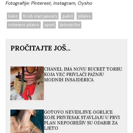
Fotografije: Pinterest, Instagram, Oysho
balet
fresh start january
padel
pilates
reformer pilates
sport
tjelovježba
PROČITAJTE JOŠ...
CHANEL IMA NOVU BUCKET TORBU
KOJA VEĆ PRIVLAČI PAŽNJU
MODNIH INSAJDERICA
GOTOVO NEVIDLJIVE OGRLICE
KOJE PRIVJESAK STAVLJAJU U PRVI
PLAN NEPOGREŠIV SU ODABIR ZA
LJETO