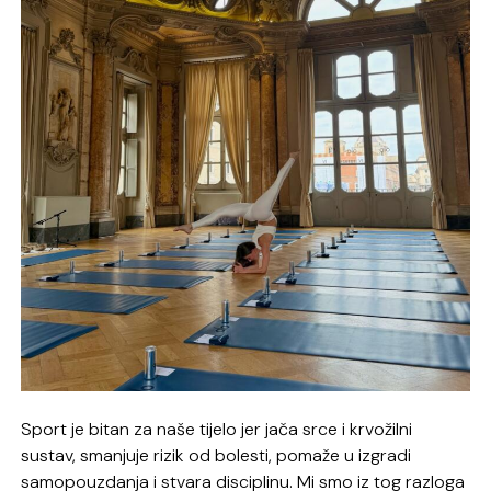
Sport je bitan za naše tijelo jer jača srce i krvožilni
sustav, smanjuje rizik od bolesti, pomaže u izgradi
samopouzdanja i stvara disciplinu. Mi smo iz tog razloga