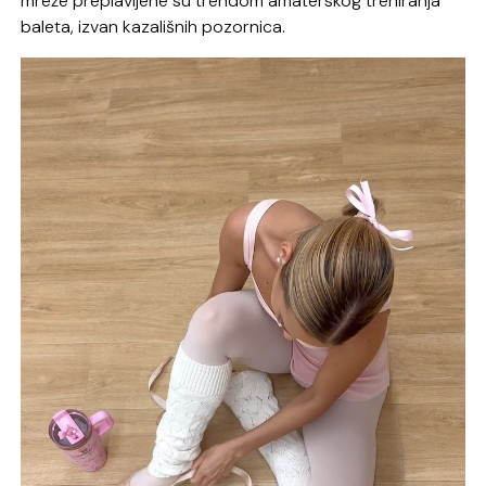
mreže preplavljene su trendom amaterskog treniranja
baleta, izvan kazališnih pozornica.