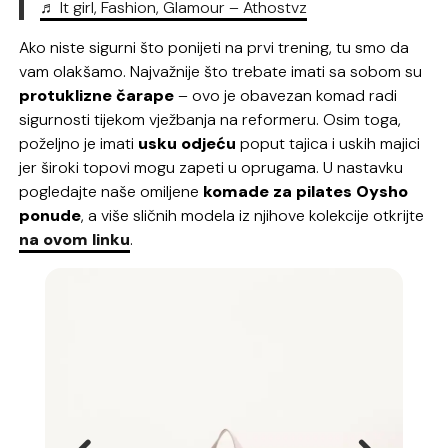
♬ It girl, Fashion, Glamour – Athostvz
Ako niste sigurni što ponijeti na prvi trening, tu smo da
vam olakšamo. Najvažnije što trebate imati sa sobom su
protuklizne čarape
– ovo je obavezan komad radi
sigurnosti tijekom vježbanja na reformeru. Osim toga,
poželjno je imati
usku odjeću
poput tajica i uskih majici
jer široki topovi mogu zapeti u oprugama. U nastavku
pogledajte naše omiljene
komade za pilates Oysho
ponude
, a više sličnih modela iz njihove kolekcije otkrijte
na ovom linku
.