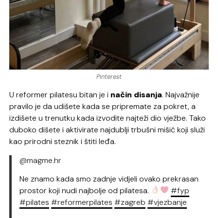
Pinterest
U reformer pilatesu bitan je i
način disanja
. Najvažnije
pravilo je da udišete kada se pripremate za pokret, a
izdišete u trenutku kada izvodite najteži dio vježbe. Tako
duboko dišete i aktivirate najdublji trbušni mišić koji služi
kao prirodni steznik i štiti leđa.
@magme.hr
Ne znamo kada smo zadnje vidjeli ovako prekrasan
prostor koji nudi najbolje od pilatesa.
#fyp
#pilates
#reformerpilates
#zagreb
#vjezbanje