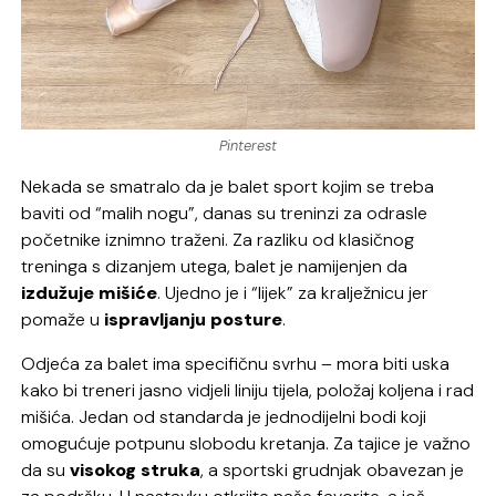
Pinterest
Nekada se smatralo da je balet sport kojim se treba
baviti od “malih nogu”, danas su treninzi za odrasle
početnike iznimno traženi. Za razliku od klasičnog
treninga s dizanjem utega, balet je namijenjen da
izdužuje mišiće
. Ujedno je i “lijek” za kralježnicu jer
pomaže u
ispravljanju posture
.
Odjeća za balet ima specifičnu svrhu – mora biti uska
kako bi treneri jasno vidjeli liniju tijela, položaj koljena i rad
mišića. Jedan od standarda je jednodijelni bodi koji
omogućuje potpunu slobodu kretanja. Za tajice je važno
da su
visokog struka
, a sportski grudnjak obavezan je