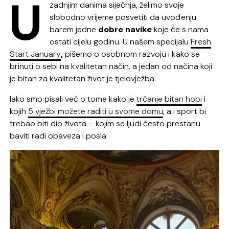
U
zadnjim danima siječnja, želimo svoje
slobodno vrijeme posvetiti da uvođenju
barem jedne
dobre navike
koje će s nama
ostati cijelu godinu. U našem specijalu
Fresh
Start January
,
pišemo o osobnom razvoju i kako se
brinuti o sebi na kvalitetan način, a jedan od načina koji
je bitan za kvalitetan život je tjelovježba.
Iako smo pisali već o tome kako je
trčanje bitan hobi
i
kojih
5 vježbi možete raditi u svome domu
, a i sport bi
trebao biti dio života – kojim se ljudi često prestanu
baviti radi obaveza i posla.