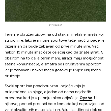
Pinterest
Teren je okružen zidovima od stakla i metalne mreže koji
su dio igre. Iako je mnoge sportove teže naučiti, padel je
dizajniran da bude zabavan od prve minute igre. Već
nakon 15 minuta imat ćete osjećaj kao da znate igrati. S
obzirom na to da je teren manji, igrači imaju mogućnost
stalne komunikacije, a smatra se i društvenim sportom
jer je zabavan i nakon meča gotovo je uvijek uključeno
druženje.
Svaki sport ima posebnu vrstu odjeće koja je
prilagođena za njega, a jedan od nama najdražih
brendova kad je u pitanju takva odjeća je
Oysho
. U
njihovoj ponudi pronaći ćete komade koji napravljeni od
visokokvalitetnih materijala i pružaju elastičnost dok se