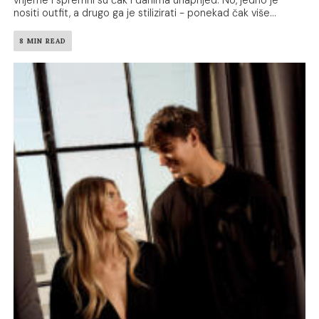
nositi outfit, a drugo ga je stilizirati - ponekad čak više...
8 MIN READ