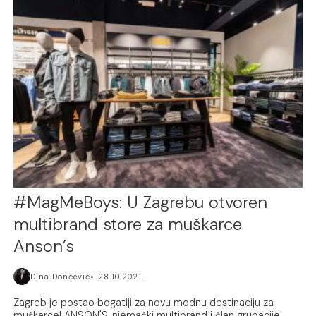
#MagMeBoys: U Zagrebu otvoren
multibrand store za muškarce
Anson’s
Dina Dončević
28.10.2021.
Zagreb je postao bogatiji za novu modnu destinaciju za
muškarce! ANSON'S, njemački multibrand i član grupacije