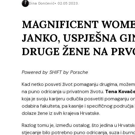
Dina Dončević
02.05.2023.
MAGNIFICENT WOME
JANKO, USPJEŠNA G
DRUGE ŽENE NA PR
Powered by SHIFT by Porsche
Kad netko posveti život pomaganju drugima, možemo 
na puno odricanja u privatnom životu.
Tena Kovače
koja je svoju karijeru odlučila posvetiti pomaganju on
odabira fakulteta, pa kasnije i specifičnog područja 
dolaze žene iz svih krajeva Hrvatske.
Razlog tomu je, između ostalog, što jedina u Hrvatsk
stjecanje bilo potrebno puno odricanja, suza i
burn