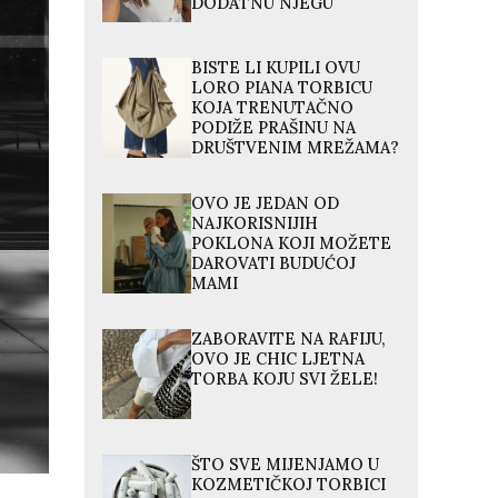
DODATNU NJEGU
BISTE LI KUPILI OVU
LORO PIANA TORBICU
KOJA TRENUTAČNO
PODIŽE PRAŠINU NA
DRUŠTVENIM MREŽAMA?
OVO JE JEDAN OD
NAJKORISNIJIH
POKLONA KOJI MOŽETE
DAROVATI BUDUĆOJ
MAMI
ZABORAVITE NA RAFIJU,
OVO JE CHIC LJETNA
TORBA KOJU SVI ŽELE!
ŠTO SVE MIJENJAMO U
KOZMETIČKOJ TORBICI