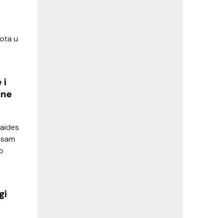
vota u
 i
ine
laides
u sam
lo
gi