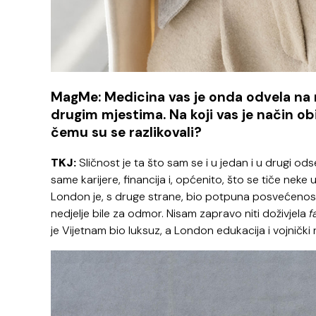
MagMe: Medicina vas je onda odvela na raz
drugim mjestima. Na koji vas je način obi
čemu su se razlikovali?
TKJ:
Sličnost je ta što sam se i u jedan i u drugi ods
same karijere, financija i, općenito, što se tiče neke u
London je, s druge strane, bio potpuna posvećenost p
nedjelje bile za odmor. Nisam zapravo niti doživjela
f
je Vijetnam bio luksuz, a London edukacija i vojnički 