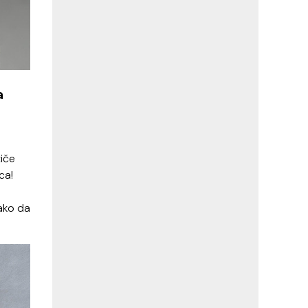
a
tiče
ca!
ako da