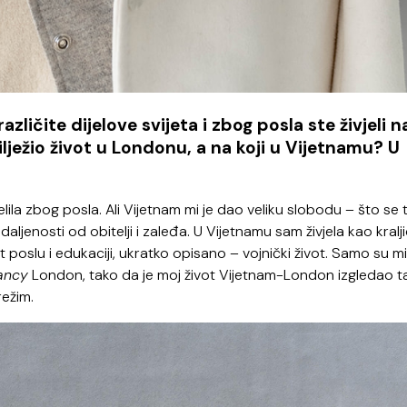
ličite dijelove svijeta i zbog posla ste živjeli n
lježio život u Londonu, a na koji u Vijetnamu? U
elila zbog posla. Ali Vijetnam mi je dao veliku slobodu – što se 
daljenosti od obitelji i zaleđa. U Vijetnamu sam živjela kao kralji
oslu i edukaciji, ukratko opisano – vojnički život. Samo su mi
ancy
London, tako da je moj život Vijetnam-London izgledao t
režim.