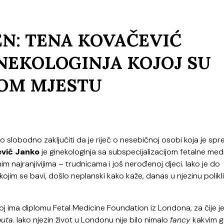
N: TENA KOVAČEVIĆ
INEKOLOGINJA KOJOJ SU
VOM MJESTU
slobodno zaključiti da je riječ o nesebičnoj osobi koja je sp
vić Janko
je ginekologinja sa subspecijalizacijom fetalne med
im najranjivijima – trudnicama i još nerođenoj djeci. Iako je do
kojim se bavi, došlo neplanski kako kaže, danas u njezinu polikl
oj ima diplomu Fetal Medicine Foundation iz Londona, za čije j
outa
. Iako njezin život u Londonu nije bilo nimalo
fancy
kakvim g