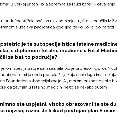
ima” u Velikoj Britaniji bila spremna za idući korak – otvaranje
u budućnosti žele naći na njezinom mjestu, što je naučila iz ži
om slučajeva pacijentica koje liječi te koji joj je bio najteži
opstetricije te subspecijalistica fetalne medicine
atskoj s diplomom fetalne medicine s Fetal Medic
čili za baš to područje?
ijekom specijalizacije sam saznala tko je profesor Kypros Nico
undation. To mi je onda postala želja koju sam dugo imala i koj
ine Foundation subspecijalizacija. Ali, moram priznati da nije bi
cije da završim u fetalnoj medicini nego se nekako putem
znimno ste uspješni, visoko obrazovani te ste du
 najvišoj razini. Je li ikad postojao plan B osim