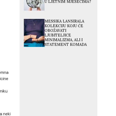
U LJETNIM MJESECIMA?
MESSIKA LANSIRALA
KOLEKCIJU KOJU ĆE
OBOŽAVATI
LJUBITELJICE
MINIMALIZMA, ALI I
STATEMENT KOMADA
remna
icine
iniku
e
a neki