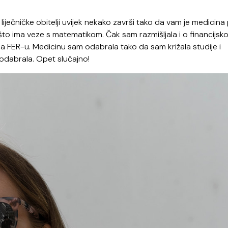
iječničke obitelji uvijek nekako završi tako da vam je medicina 
e što ima veze s matematikom. Čak sam razmišljala i o financijsko
 na FER-u. Medicinu sam odabrala tako da sam križala studije i
ko odabrala. Opet slučajno!