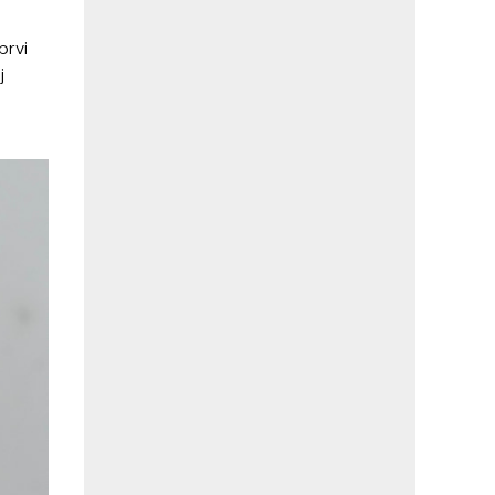
prvi
j