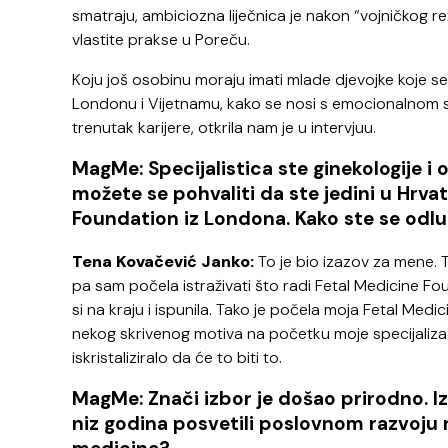
smatraju, ambiciozna liječnica je nakon “vojničkog rež
vlastite prakse u Poreču.
Koju još osobinu moraju imati mlade djevojke koje se 
Londonu i Vijetnamu, kako se nosi s emocionalnom stran
trenutak karijere, otkrila nam je u intervjuu.
MagMe: Specijalistica ste ginekologije i 
možete se pohvaliti da ste jedini u Hrv
Foundation iz Londona. Kako ste se odlu
Tena Kovačević Janko:
To je bio izazov za mene. T
pa sam počela istraživati što radi Fetal Medicine Fo
si na kraju i ispunila. Tako je počela moja Fetal Medic
nekog skrivenog motiva na početku moje specijaliza
iskristaliziralo da će to biti to.
MagMe: Znači izbor je došao prirodno. I
niz godina posvetili poslovnom razvoju na