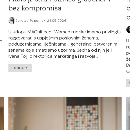
bez kompromisa
b
p
Dorotea Paponja
24.05.2026.
U sklopu MAGnificent Women rubrike imamo privilegiju
razgovarati s uspješnim poslovnim ženama,
me
U
poduzetnicama, liječnicama i, generalno, ostvarenim
r
ženama koje smatramo uzorima. Jedna od njih je i
p
Ivana Tolj, direktorica marketinga i razvoja...
ž
B
9 MIN READ
G