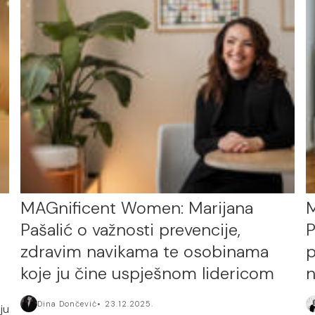
MAGnificent Women: Marijana
M
Pašalić o važnosti prevencije,
P
zdravim navikama te osobinama
p
koje ju čine uspješnom lidericom
n
Dina Dončević
23.12.2025.
ju