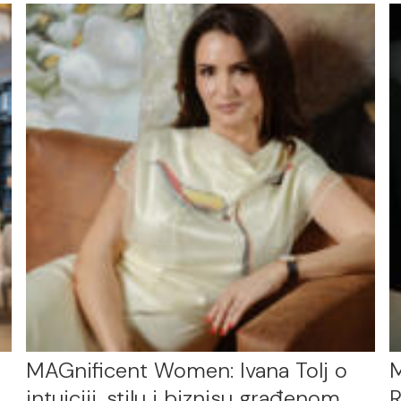
MAGnificent Women: Ivana Tolj o
M
intuiciji, stilu i biznisu građenom
R