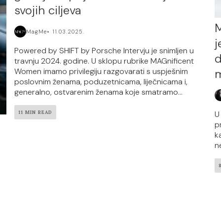
svojih ciljeva
M
MagMe
11.03.2025.
j
Powered by SHIFT by Porsche Intervju je snimljen u
d
travnju 2024. godine. U sklopu rubrike MAGnificent
m
Women imamo privilegiju razgovarati s uspješnim
poslovnim ženama, poduzetnicama, liječnicama i,
generalno, ostvarenim ženama koje smatramo...
U
11 MIN READ
p
k
n
m