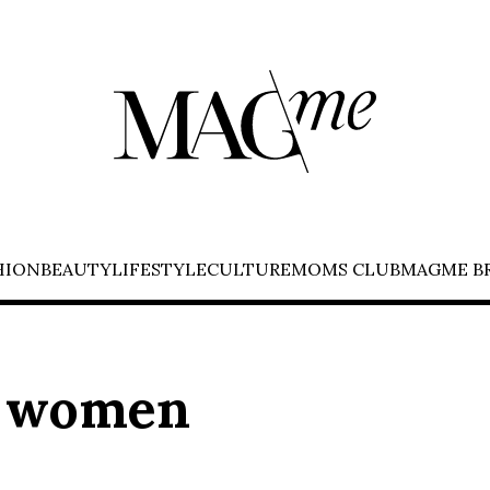
HION
BEAUTY
LIFESTYLE
CULTURE
MOMS CLUB
MAGME B
t women