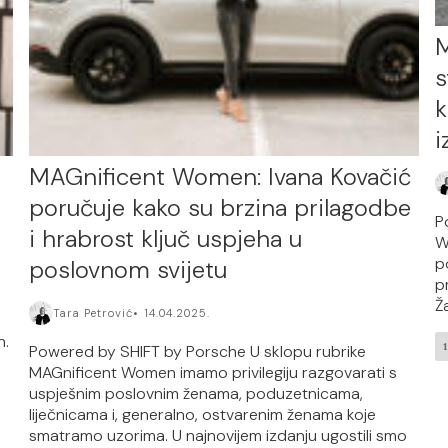
M
s
k
i
MAGnificent Women: Ivana Kovačić
poručuje kako su brzina prilagodbe
P
i hrabrost ključ uspjeha u
W
p
poslovnom svijetu
p
Ž
Tara Petrović
14.04.2025.
n.
Powered by SHIFT by Porsche U sklopu rubrike
MAGnificent Women imamo privilegiju razgovarati s
uspješnim poslovnim ženama, poduzetnicama,
liječnicama i, generalno, ostvarenim ženama koje
smatramo uzorima. U najnovijem izdanju ugostili smo