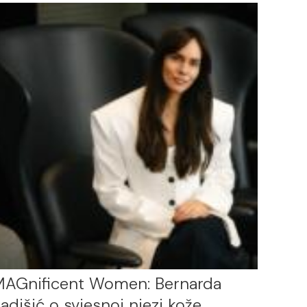
AGnificent Women: Bernarda
adišić o svjesnoj njezi kože,