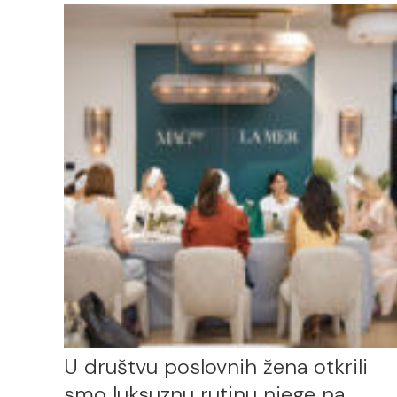
U društvu poslovnih žena otkrili
smo luksuznu rutinu njege na