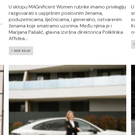
U sklopu MAGnificent Women rubrike imamo privilegiju
U
razgovarati s uspješnim poslovnim ženama,
s
poduzetnicama, liječnicama, i generalno, ostvarenim
s
..
ženama koje smatramo uzorima. Među njima je i
K
Marijana Pašalić, glavna izvršna direktorica Poliklinika
o
Affidea....
7 MIN READ