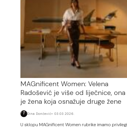
MAGnificent Women: Velena
Radošević je više od liječnice, ona
je žena koja osnažuje druge žene
Dina Dončević
03.03.2026.
U sklopu MAGnificent Women rubrike imamo privilegi