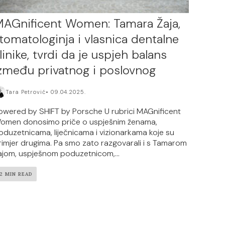
AGnificent Women: Tamara Žaja,
tomatologinja i vlasnica dentalne
linike, tvrdi da je uspjeh balans
zmeđu privatnog i poslovnog
Tara Petrović
09.04.2025.
owered by SHIFT by Porsche U rubrici MAGnificent
omen donosimo priče o uspješnim ženama,
oduzetnicama, liječnicama i vizionarkama koje su
rimjer drugima. Pa smo zato razgovarali i s Tamarom
ajom, uspješnom poduzetnicom,...
12 MIN READ