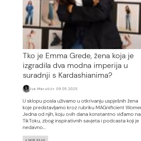
Tko je Emma Grede, žena koja je
izgradila dva modna imperija u
suradnji s Kardashianima?
Iva Marušić
09.05.2025.
U sklopu posla uživamo u otkrivanju uspješnih žena
koje predstavljamo kroz rubriku MAGnificient Wome
Jedna od njih, koju ovih dana konstantno viđamo na
TikToku, zbog inspirativnih savjeta i podcasta koji je
nedavno...
4 MIN READ