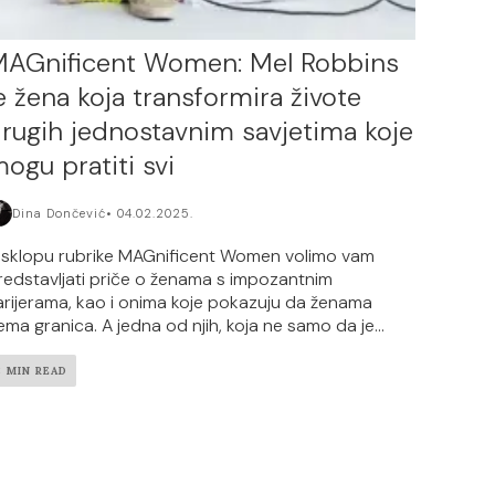
AGnificent Women: Mel Robbins
e žena koja transformira živote
rugih jednostavnim savjetima koje
ogu pratiti svi
Dina Dončević
04.02.2025.
 sklopu rubrike MAGnificent Women volimo vam
redstavljati priče o ženama s impozantnim
arijerama, kao i onima koje pokazuju da ženama
ema granica. A jedna od njih, koja ne samo da je...
8 MIN READ