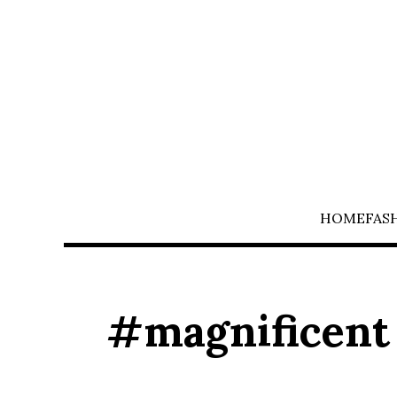
HOME
FAS
#magnificen