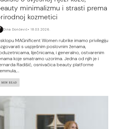
eauty minimalizmu i strasti prema
rirodnoj kozmetici
Dina Dončević
18.03.2026.
 sklopu MAGnificent Women rubrike imamo privilegiju
azgovarati s uspješnim poslovnim ženama,
oduzetnicama, liječnicama, i generalno, ostvarenim
enama koje smatramo uzorima. Jedna od njih je i
ernarda Radišić, osnivačica beauty platforme
emmula,...
7 MIN READ